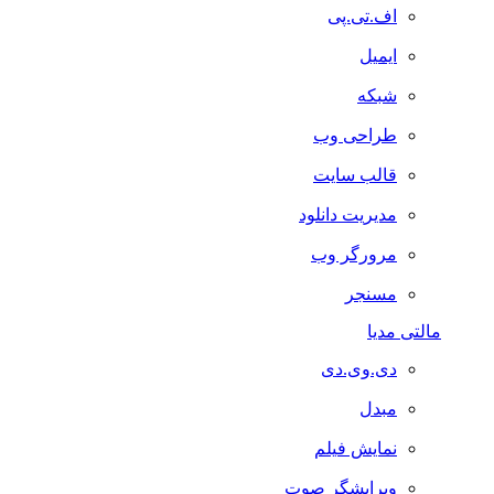
اف.تی.پی
ایمیل
شبکه
طراحی وب
قالب سایت
مدیریت دانلود
مرورگر وب
مسنجر
مالتی مدیا
دی.وی.دی
مبدل
نمایش فیلم
ویرایشگر صوت