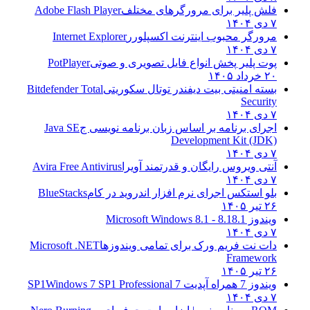
فلش پلیر برای مرورگرهای مختلف
Adobe Flash Player
۷ دی ۱۴۰۴
مرورگر محبوب اینترنت اکسپلورر
Internet Explorer
۷ دی ۱۴۰۴
پوت پلیر پخش انواع فایل تصویری و صوتی
PotPlayer
۲۰ خرداد ۱۴۰۵
بسته امنیتی بیت دیفندر توتال سکوریتی
Bitdefender Total
Security
۷ دی ۱۴۰۴
اجرای برنامه بر اساس زبان برنامه نویسی ج
Java SE
Development Kit (JDK)
۷ دی ۱۴۰۴
آنتی ویروس رایگان و قدرتمند آویرا
Avira Free Antivirus
۷ دی ۱۴۰۴
بلو استکس اجرای نرم افزار اندروید در کام
BlueStacks
۲۶ تیر ۱۴۰۵
ویندوز 8.1
8.1 - Microsoft Windows 8.1
۷ دی ۱۴۰۴
دات نت فریم ورک برای تمامی ویندوزها
Microsoft .NET
Framework
۲۶ تیر ۱۴۰۵
ویندوز 7 همراه آپدیت 7 SP1
Windows 7 SP1 Professional
۷ دی ۱۴۰۴