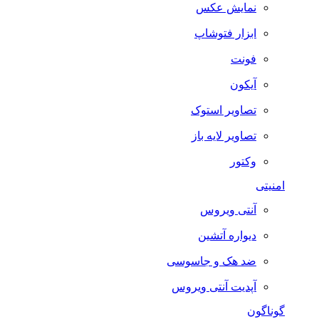
نمایش عکس
ابزار فتوشاپ
فونت
آیکون
تصاویر استوک
تصاویر لایه باز
وکتور
امنیتی
آنتی ویروس
دیواره آتشین
ضد هک و جاسوسی
آپدیت آنتی ویروس
گوناگون