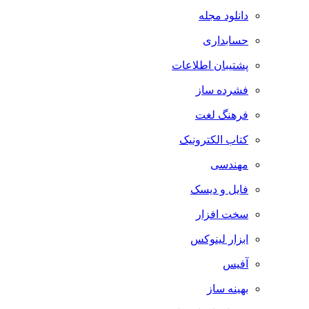
دانلود مجله
حسابداری
پشتیبان اطلاعات
فشرده ساز
فرهنگ لغت
کتاب الکترونیک
مهندسی
فایل و دیسک
سخت افزار
ابزار لینوکس
آفیس
بهینه ساز