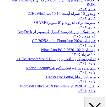
ROM - برنامه نرو | ابزار رایت حرفه ای و
Nero Burning
ROM
۷ دی ۱۴۰۴
ویندوز 10 همراه آپدیت 10 22H2
Windows 10
۸ دی ۱۴۰۴
شیریت برای اندروید و کامپیوتر
SHAREit
۷ دی ۱۴۰۴
انی دسک ابزار قدرتمند کنترل کامپیوتر از
AnyDesk
۱۵ مرداد ۱۴۰۵
فتوشاپ CC 2025
Adobe Photoshop 2024
۷ دی ۱۴۰۴
واتساپ
WhatsApp PC 2.2620.102.0
۲۰ خرداد ۱۴۰۵
تمامی مایکروسافت ویژوال C
Microsoft Visual C++
۷ دی ۱۴۰۴
آنتی ویروس نورتون سکوریتی
Norton Security
۷ دی ۱۴۰۴
– ویرایش فایل
Hosts File Editor+
۷ دی ۱۴۰۴
آفیس 2019
2019 Microsoft Office 2019 Pro Plus v
۷ دی ۱۴۰۴