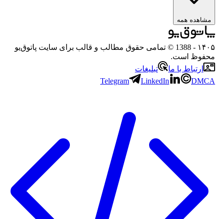
هده همه
۱
- 1388 © تمامی حقوق مطالب و قالب برای سایت پاتوق‌یو
وظ است.
رتباط با ما
تبلیغات
Telegram
LinkedIn
D