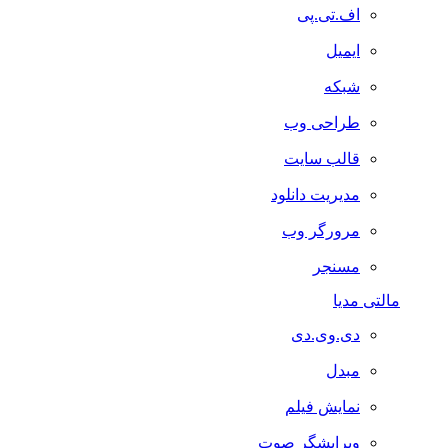
اف.تی.پی
ایمیل
شبکه
طراحی وب
قالب سایت
مدیریت دانلود
مرورگر وب
مسنجر
مالتی مدیا
دی.وی.دی
مبدل
نمایش فیلم
ویرایشگر صوت