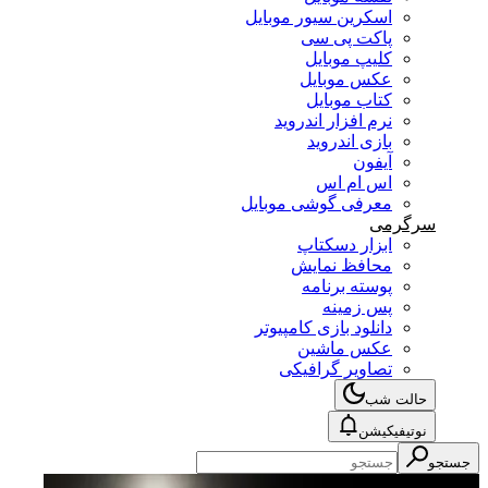
اسکرین سیور موبایل
پاکت پی سی
کلیپ موبایل
عکس موبایل
کتاب موبایل
نرم افزار اندروید
بازی اندروید
آیفون
اس ام اس
معرفی گوشی موبایل
سرگرمی
ابزار دسکتاپ
محافظ نمایش
پوسته برنامه
پس زمینه
دانلود بازی کامپیوتر
عکس ماشین
تصاویر گرافیکی
حالت شب
نوتیفیکیشن
جستجو