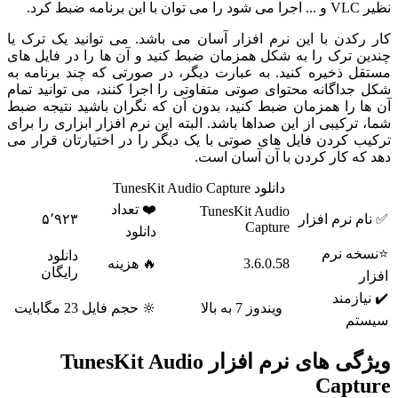
نظیر VLC و ... اجرا می شود را می توان با این برنامه ضبط کرد.
کار رکدن با این نرم افزار آسان می باشد. می توانید یک ترک یا
چندین ترک را به شکل همزمان ضبط کنید و آن ها را در فایل های
مستقل ذخیره کنید. به عبارت دیگر، در صورتی که چند برنامه به
شکل جداگانه محتوای صوتی متفاوتی را اجرا کنند، می توانید تمام
آن ها را همزمان ضبط کنید، بدون آن که نگران باشید نتیجه ضبط
شما، ترکیبی از این صداها باشد. البته این نرم افزار ابزاری را برای
ترکیب کردن فایل های صوتی با یک دیگر را در اختیارتان قرار می
دهد که کار کردن با آن آسان است.
دانلود TunesKit Audio Capture
❤️ تعداد
TunesKit Audio
✅ نام نرم افزار
۵٬۹۲۳
Capture
دانلود
⭐نسخه نرم
دانلود
3.6.0.58
🔥 هزینه
رایگان
افزار
✔️ نیازمند
ویندوز 7 به بالا
🔆 حجم فایل
23 مگابایت
سیستم
ویژگی های نرم افزار TunesKit Audio
Capture