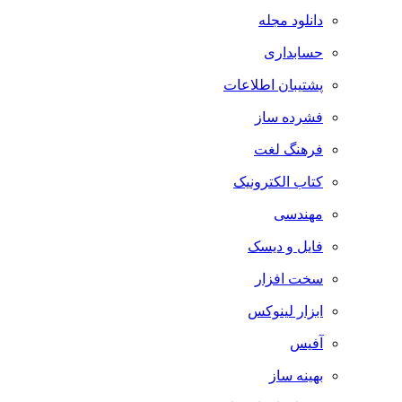
دانلود مجله
حسابداری
پشتیبان اطلاعات
فشرده ساز
فرهنگ لغت
کتاب الکترونیک
مهندسی
فایل و دیسک
سخت افزار
ابزار لینوکس
آفیس
بهینه ساز