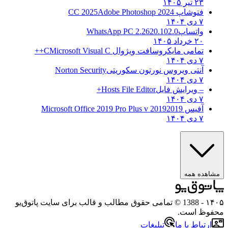
۲۳ تیر ۱۴۰۵
فتوشاپ CC 2025
Adobe Photoshop 2024
۷ دی ۱۴۰۴
واتساپ
WhatsApp PC 2.2620.102.0
۲۰ خرداد ۱۴۰۵
تمامی مایکروسافت ویژوال C
Microsoft Visual C++
۷ دی ۱۴۰۴
آنتی ویروس نورتون سکوریتی
Norton Security
۷ دی ۱۴۰۴
– ویرایش فایل
Hosts File Editor+
۷ دی ۱۴۰۴
آفیس 2019
2019 Microsoft Office 2019 Pro Plus v
۷ دی ۱۴۰۴
مشاهده همه
۱۴۰۵
- 1388 © تمامی حقوق مطالب و قالب برای سایت پاتوق‌یو
محفوظ است.
ارتباط با ما
تبلیغات