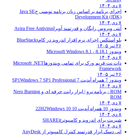
۷ دی ۱۴۰۴
اجرای برنامه بر اساس زبان برنامه نویسی ج
Java SE
Development Kit (JDK)
۷ دی ۱۴۰۴
آنتی ویروس رایگان و قدرتمند آویرا
Avira Free Antivirus
۷ دی ۱۴۰۴
بلو استکس اجرای نرم افزار اندروید در کام
BlueStacks
۲۶ تیر ۱۴۰۵
ویندوز 8.1
8.1 - Microsoft Windows 8.1
۷ دی ۱۴۰۴
دات نت فریم ورک برای تمامی ویندوزها
Microsoft .NET
Framework
۲۶ تیر ۱۴۰۵
ویندوز 7 همراه آپدیت 7 SP1
Windows 7 SP1 Professional
۷ دی ۱۴۰۴
ROM - برنامه نرو | ابزار رایت حرفه ای و
Nero Burning
ROM
۷ دی ۱۴۰۴
ویندوز 10 همراه آپدیت 10 22H2
Windows 10
۸ دی ۱۴۰۴
شیریت برای اندروید و کامپیوتر
SHAREit
۷ دی ۱۴۰۴
انی دسک ابزار قدرتمند کنترل کامپیوتر از
AnyDesk