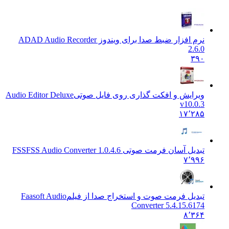
نرم افزار ضبط صدا برای ویندوز AD
AD Audio Recorder
2.6.0
۳۹۰
ویرایش و افکت گذاری روی فایل صوتی
Audio Editor Deluxe
v10.0.3
۱۷٬۲۸۵
تبدیل آسان فرمت صوتی FSS
FSS Audio Converter 1.0.4.6
۷٬۹۹۶
تبدیل فرمت صوت و استخراج صدا از فیلم
Faasoft Audio
Converter 5.4.15.6174
۸٬۳۶۴