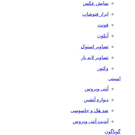
نمایش عکس
ابزار فتوشاپ
فونت
آیکون
تصاویر استوک
تصاویر لایه باز
وکتور
امنیتی
آنتی ویروس
دیواره آتشین
ضد هک و جاسوسی
آپدیت آنتی ویروس
گوناگون