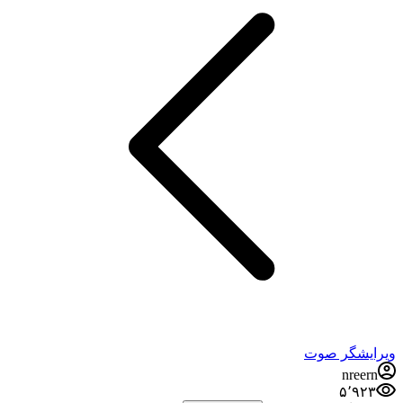
ویرایشگر صوت
nreern
۵٬۹۲۳