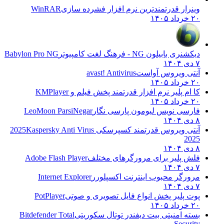
وینرار قدرتمندترین نرم افزار فشرده سازی
WinRAR
۲۰ خرداد ۱۴۰۵
دیکشنری بابیلون NG - فرهنگ لغت کامپیوتر
Babylon Pro NG
۷ دی ۱۴۰۴
آنتی ویروس آواست
avast! Antivirus
۲۰ خرداد ۱۴۰۵
کا ام پلیر نرم افزار قدرتمند پخش فیلم و
KMPlayer
۲۰ خرداد ۱۴۰۵
فارسی نویس لیومون پارسی نگار
LeoMoon ParsiNegar
۸ دی ۱۴۰۴
آنتی ویروس قدرتمند کسپرسکی 2025
Kaspersky Anti Virus
2025
۸ دی ۱۴۰۴
فلش پلیر برای مرورگرهای مختلف
Adobe Flash Player
۷ دی ۱۴۰۴
مرورگر محبوب اینترنت اکسپلورر
Internet Explorer
۷ دی ۱۴۰۴
پوت پلیر پخش انواع فایل تصویری و صوتی
PotPlayer
۲۰ خرداد ۱۴۰۵
بسته امنیتی بیت دیفندر توتال سکوریتی
Bitdefender Total
Security