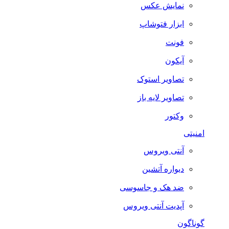
نمایش عکس
ابزار فتوشاپ
فونت
آیکون
تصاویر استوک
تصاویر لایه باز
وکتور
امنیتی
آنتی ویروس
دیواره آتشین
ضد هک و جاسوسی
آپدیت آنتی ویروس
گوناگون