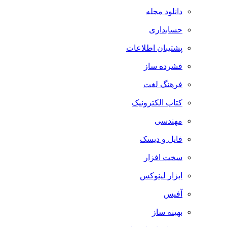
دانلود مجله
حسابداری
پشتیبان اطلاعات
فشرده ساز
فرهنگ لغت
کتاب الکترونیک
مهندسی
فایل و دیسک
سخت افزار
ابزار لینوکس
آفیس
بهینه ساز