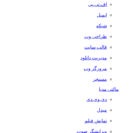
اف.تی.پی
ایمیل
شبکه
طراحی وب
قالب سایت
مدیریت دانلود
مرورگر وب
مسنجر
مالتی مدیا
دی.وی.دی
مبدل
نمایش فیلم
ویرایشگر صوت