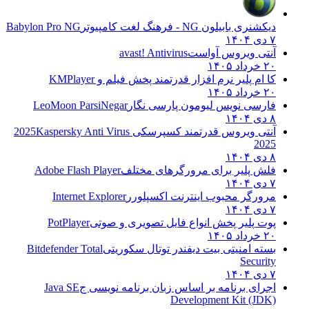
دیکشنری بابیلون NG - فرهنگ لغت کامپیوتر
Babylon Pro NG
۷ دی ۱۴۰۴
آنتی ویروس آواست
avast! Antivirus
۲۰ خرداد ۱۴۰۵
کا ام پلیر نرم افزار قدرتمند پخش فیلم و
KMPlayer
۲۰ خرداد ۱۴۰۵
فارسی نویس لیومون پارسی نگار
LeoMoon ParsiNegar
۸ دی ۱۴۰۴
آنتی ویروس قدرتمند کسپرسکی 2025
Kaspersky Anti Virus
2025
۸ دی ۱۴۰۴
فلش پلیر برای مرورگرهای مختلف
Adobe Flash Player
۷ دی ۱۴۰۴
مرورگر محبوب اینترنت اکسپلورر
Internet Explorer
۷ دی ۱۴۰۴
پوت پلیر پخش انواع فایل تصویری و صوتی
PotPlayer
۲۰ خرداد ۱۴۰۵
بسته امنیتی بیت دیفندر توتال سکوریتی
Bitdefender Total
Security
۷ دی ۱۴۰۴
اجرای برنامه بر اساس زبان برنامه نویسی ج
Java SE
Development Kit (JDK)