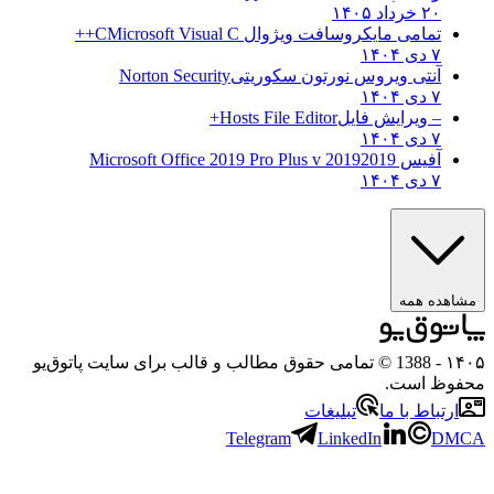
۲۰ خرداد ۱۴۰۵
تمامی مایکروسافت ویژوال C
Microsoft Visual C++
۷ دی ۱۴۰۴
آنتی ویروس نورتون سکوریتی
Norton Security
۷ دی ۱۴۰۴
– ویرایش فایل
Hosts File Editor+
۷ دی ۱۴۰۴
آفیس 2019
2019 Microsoft Office 2019 Pro Plus v
۷ دی ۱۴۰۴
مشاهده همه
۱۴۰۵
- 1388 © تمامی حقوق مطالب و قالب برای سایت پاتوق‌یو
محفوظ است.
ارتباط با ما
تبلیغات
Telegram
LinkedIn
DMCA