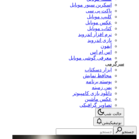
اسکرین سیور موبایل
پاکت پی سی
کلیپ موبایل
عکس موبایل
کتاب موبایل
نرم افزار اندروید
بازی اندروید
آیفون
اس ام اس
معرفی گوشی موبایل
سرگرمی
ابزار دسکتاپ
محافظ نمایش
پوسته برنامه
پس زمینه
دانلود بازی کامپیوتر
عکس ماشین
تصاویر گرافیکی
حالت شب
نوتیفیکیشن
جستجو