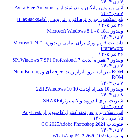
۷ دی ۱۴۰۴
آنتی ویروس رایگان و قدرتمند آویرا
Avira Free Antivirus
۷ دی ۱۴۰۴
بلو استکس اجرای نرم افزار اندروید در کام
BlueStacks
۲۶ تیر ۱۴۰۵
ویندوز 8.1
8.1 - Microsoft Windows 8.1
۷ دی ۱۴۰۴
دات نت فریم ورک برای تمامی ویندوزها
Microsoft .NET
Framework
۲۶ تیر ۱۴۰۵
ویندوز 7 همراه آپدیت 7 SP1
Windows 7 SP1 Professional
۷ دی ۱۴۰۴
ROM - برنامه نرو | ابزار رایت حرفه ای و
Nero Burning
ROM
۷ دی ۱۴۰۴
ویندوز 10 همراه آپدیت 10 22H2
Windows 10
۸ دی ۱۴۰۴
شیریت برای اندروید و کامپیوتر
SHAREit
۷ دی ۱۴۰۴
انی دسک ابزار قدرتمند کنترل کامپیوتر از
AnyDesk
۱۵ مرداد ۱۴۰۵
فتوشاپ CC 2025
Adobe Photoshop 2024
۷ دی ۱۴۰۴
واتساپ
WhatsApp PC 2.2620.102.0