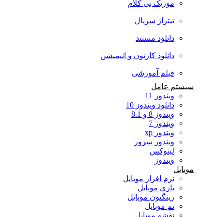
موزیک بی کلام
تیتراژ سریال
دانلود مستند
دانلود کارتون و انیمیشن
فیلم آموزشی
سیستم عامل
ویندوز 11
دانلود ویندوز 10
ویندوز 8 و 8.1
ویندوز 7
ویندوز xp
ویندوز سرور
لینوکس
ویندوز
موبایل
نرم افزار موبایل
بازی موبایل
رینگتون موبایل
تم موبایل
نقشه موبایل