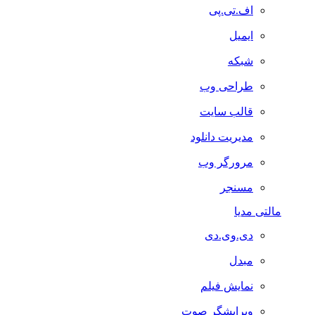
اف.تی.پی
ایمیل
شبکه
طراحی وب
قالب سایت
مدیریت دانلود
مرورگر وب
مسنجر
مالتی مدیا
دی.وی.دی
مبدل
نمایش فیلم
ویرایشگر صوت