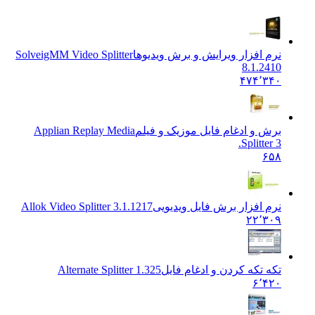
نرم افزار ویرایش و برش ویدیوها
SolveigMM Video Splitter
8.1.2410
۴۷۴٬۳۴۰
برش و ادغام فایل موزیک و فیلم
Applian Replay Media
Splitter 3.
۶۵۸
نرم افزار برش فایل ویدیویی
Allok Video Splitter 3.1.1217
۲۲٬۳۰۹
تکه تکه کردن و ادغام فایل
Alternate Splitter 1.325
۶٬۴۲۰