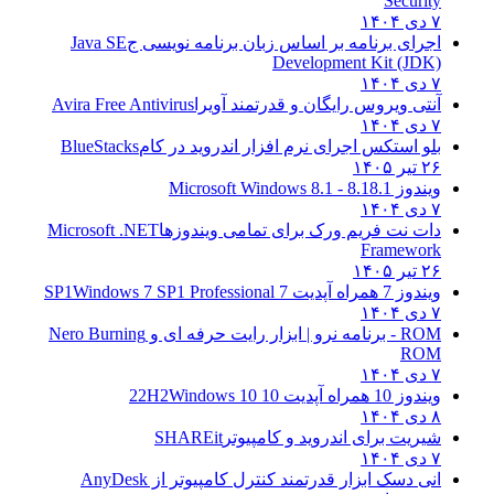
Security
۷ دی ۱۴۰۴
اجرای برنامه بر اساس زبان برنامه نویسی ج
Java SE
Development Kit (JDK)
۷ دی ۱۴۰۴
آنتی ویروس رایگان و قدرتمند آویرا
Avira Free Antivirus
۷ دی ۱۴۰۴
بلو استکس اجرای نرم افزار اندروید در کام
BlueStacks
۲۶ تیر ۱۴۰۵
ویندوز 8.1
8.1 - Microsoft Windows 8.1
۷ دی ۱۴۰۴
دات نت فریم ورک برای تمامی ویندوزها
Microsoft .NET
Framework
۲۶ تیر ۱۴۰۵
ویندوز 7 همراه آپدیت 7 SP1
Windows 7 SP1 Professional
۷ دی ۱۴۰۴
ROM - برنامه نرو | ابزار رایت حرفه ای و
Nero Burning
ROM
۷ دی ۱۴۰۴
ویندوز 10 همراه آپدیت 10 22H2
Windows 10
۸ دی ۱۴۰۴
شیریت برای اندروید و کامپیوتر
SHAREit
۷ دی ۱۴۰۴
انی دسک ابزار قدرتمند کنترل کامپیوتر از
AnyDesk