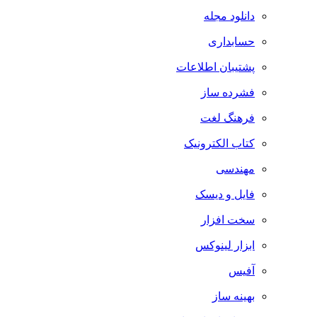
دانلود مجله
حسابداری
پشتیبان اطلاعات
فشرده ساز
فرهنگ لغت
کتاب الکترونیک
مهندسی
فایل و دیسک
سخت افزار
ابزار لینوکس
آفیس
بهینه ساز