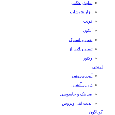
نمایش عکس
ابزار فتوشاپ
فونت
آیکون
تصاویر استوک
تصاویر لایه باز
وکتور
امنیتی
آنتی ویروس
دیواره آتشین
ضد هک و جاسوسی
آپدیت آنتی ویروس
گوناگون