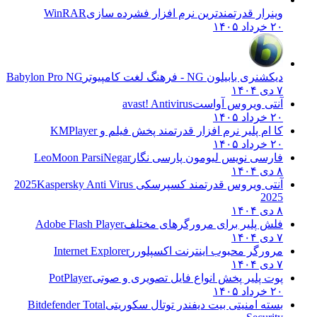
وینرار قدرتمندترین نرم افزار فشرده سازی
WinRAR
۲۰ خرداد ۱۴۰۵
دیکشنری بابیلون NG - فرهنگ لغت کامپیوتر
Babylon Pro NG
۷ دی ۱۴۰۴
آنتی ویروس آواست
avast! Antivirus
۲۰ خرداد ۱۴۰۵
کا ام پلیر نرم افزار قدرتمند پخش فیلم و
KMPlayer
۲۰ خرداد ۱۴۰۵
فارسی نویس لیومون پارسی نگار
LeoMoon ParsiNegar
۸ دی ۱۴۰۴
آنتی ویروس قدرتمند کسپرسکی 2025
Kaspersky Anti Virus
2025
۸ دی ۱۴۰۴
فلش پلیر برای مرورگرهای مختلف
Adobe Flash Player
۷ دی ۱۴۰۴
مرورگر محبوب اینترنت اکسپلورر
Internet Explorer
۷ دی ۱۴۰۴
پوت پلیر پخش انواع فایل تصویری و صوتی
PotPlayer
۲۰ خرداد ۱۴۰۵
بسته امنیتی بیت دیفندر توتال سکوریتی
Bitdefender Total