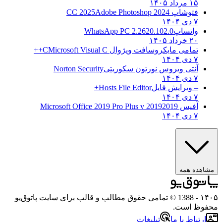
۱۵ مرداد ۱۴۰۵
فتوشاپ CC 2025
Adobe Photoshop 2024
۷ دی ۱۴۰۴
واتساپ
WhatsApp PC 2.2620.102.0
۲۰ خرداد ۱۴۰۵
تمامی مایکروسافت ویژوال C
Microsoft Visual C++
۷ دی ۱۴۰۴
آنتی ویروس نورتون سکوریتی
Norton Security
۷ دی ۱۴۰۴
– ویرایش فایل
Hosts File Editor+
۷ دی ۱۴۰۴
آفیس 2019
2019 Microsoft Office 2019 Pro Plus v
۷ دی ۱۴۰۴
ه همه
- 1388 © تمامی حقوق مطالب و قالب برای سایت پاتوق‌یو
 است.
باط با ما
تبلیغات