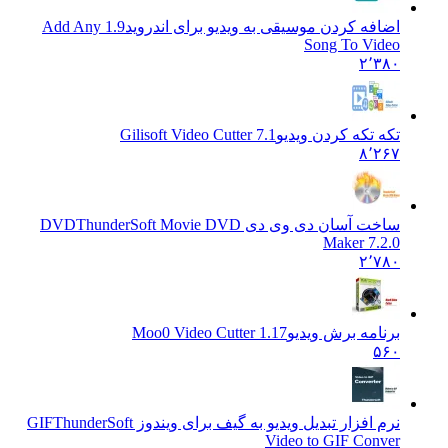
اضافه کردن موسیقی به ویدیو برای اندروید
1.9 Add Any
Song To Video
۲٬۳۸۰
تکه تکه کردن ویدیو
Gilisoft Video Cutter 7.1
۸٬۲۶۷
ساخت آسان دی وی دی DVD
ThunderSoft Movie DVD
Maker 7.2.0
۲٬۷۸۰
برنامه برش ویدیو
Moo0 Video Cutter 1.17
۵۶۰
نرم افزار تبدیل ویدیو به گیف برای ویندوز GIF
ThunderSoft
Video to GIF Conver