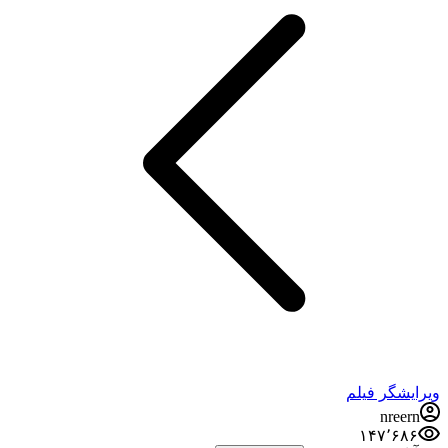
ویرایشگر فیلم
nreern
۱۴۷٬۶۸۶