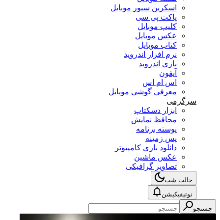
اسکرین سیور موبایل
پاکت پی سی
کلیپ موبایل
عکس موبایل
کتاب موبایل
نرم افزار اندروید
بازی اندروید
آیفون
اس ام اس
معرفی گوشی موبایل
سرگرمی
ابزار دسکتاپ
محافظ نمایش
پوسته برنامه
پس زمینه
دانلود بازی کامپیوتر
عکس ماشین
تصاویر گرافیکی
حالت شب
نوتیفیکیشن
جستجو