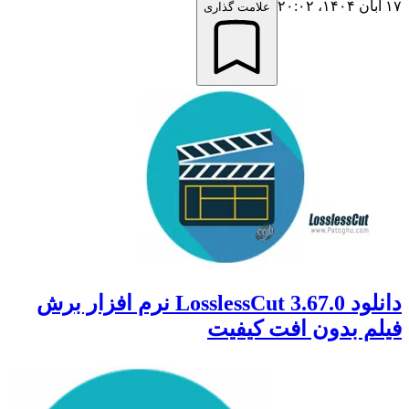
۱۷ آبان ۱۴۰۴،‏ ۲۰:۰۲
علامت گذاری
دانلود LosslessCut 3.67.0 نرم افزار برش
فیلم بدون افت کیفیت