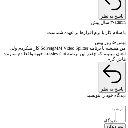
پاسخ به نظر
admin
۳ سال پیش
با سلام کار با نرم افزارها بر عهده شماست
بهمن
۵ روز پیش
من همیشه با برنامه SolveigMM Video Splitter کار میکردم ولی
العان میبینم که چقدر این برنامه LosslessCut خوبه واقعا دم سازنده
هاش گرم
پاسخ به نظر
دیدگاه خود را بنویسید
دیدگاه
ثبت دیدگاه