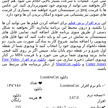
نمی گیرد، عملیات با سرعت بسیار بالایی انجام می شود. هم چنین
اگر بخواهید می توانید از ویدیوی خود تصویربرداری کنید. این عکس
ها با فرمت jpeg در سیستمتان خیره خواهند شد. بسیاری از فرمت
های صوتی نیز پشتیبانی می شوند و امکان بریدن آن ها وجود دارد.
این
نرم افزار برش فیلم
برای اضافه کردن فیلم ها می توانید آن ها
را بکشید و درون محیط این برنامه بیاندازید. اگر بخواهید به شکل
دستی از طریق منوی برنامه فایل اضافه کنید، تمامی فایل های
سیستمتان به نمایش در می آید و باید دقت کنید که تنها فایل های
ویدیویی را اضافه نمایید. شروع کار به سادگی صورت می پذیرد. دو
نقطه دلخواه از ویدیوی خود را انتخاب کنید تا ویدیوی شما از نقطه
اول شرو و در نقطه دوم پایان بیابد. سپس اگر بر روی کلید قیچی
مانند بزنید ویدیوی شما برش می خورد و با فرمت MP4 در کنار
ویدیوی اصلی ذخیره سازی می شود.
دانلود نرم افزار Free Video
Cutter Joiner
و
دانلود SharpCut
از دیگر برمنامه های مرتبط می
باشند.
دانلود LosslessCut
❤️ تعداد
✅ نام نرم افزار
LosslessCut
۱۴۷٬۶۸۶
دانلود
⭐نسخه نرم
دانلود
3.67.0
🔥 هزینه
رایگان
افزار
✔️ نیازمند
155
ویندوز 7 | 64 بیتی به