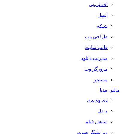
اف.تی.پی
ایمیل
شبکه
طراحی وب
قالب سایت
مدیریت دانلود
مرورگر وب
مسنجر
مالتی مدیا
دی.وی.دی
مبدل
نمایش فیلم
ویرایشگر صوت