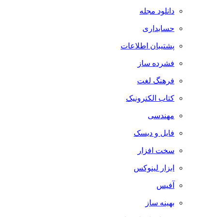
دانلود مجله
حسابداری
پشتیبان اطلاعات
فشرده ساز
فرهنگ لغت
کتاب الکترونیک
مهندسی
فایل و دیسک
سخت افزار
ابزار لینوکس
آفیس
بهینه ساز