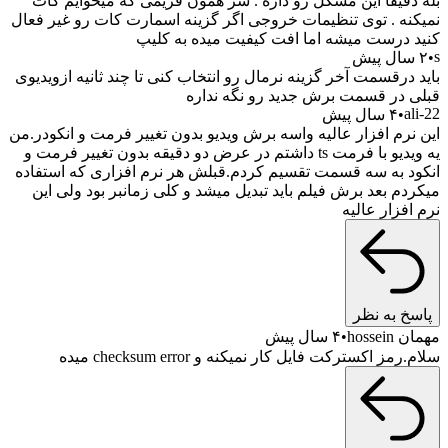
بله دقیقا این مشکل رو داره . سر همون فریمی که میخوایم کات
نمیکنه . توی تنظیمات خروجی اگر گزینه اسمارت کات رو غیر فعال
کنید درست میشه اما افت کیفیت میده به کلیپ
s
۲ سال پیش
باید درقسمت آخر گزینه نرمال رو انتخاب کنی تا چند ثانیه ازویدیوی
قبلی در قسمت برش جدید رو نگه نداره
ali-22
۴ سال پیش
این نرم افزار عالیه واسه برش ویدیو بدون تغییر فرمت و انکودر.من
یه ویدیو با فرمت ts داشتم در عرض دو دقیقه بدون تغییر فرمت و
انکود به سه قسمت تقسیم کردم.قبلش هر نرم افزاری که استفاده
میکردم بعد برش فیلم باید تبدیل میشد و کلی زمانبر بود ولی این
نرم افزار عالیه
پاسخ به نظر
مهمان hossein
۴ سال پیش
سلام.رمز اکسترکت فایل کار نمیکنه و checksum error میده