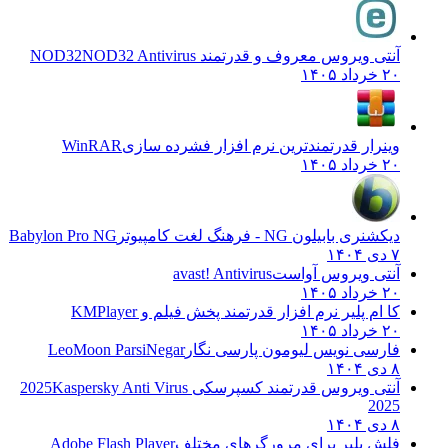
آنتی ویروس معروف و قدرتمند NOD32
NOD32 Antivirus
۲۰ خرداد ۱۴۰۵
وینرار قدرتمندترین نرم افزار فشرده سازی
WinRAR
۲۰ خرداد ۱۴۰۵
دیکشنری بابیلون NG - فرهنگ لغت کامپیوتر
Babylon Pro NG
۷ دی ۱۴۰۴
آنتی ویروس آواست
avast! Antivirus
۲۰ خرداد ۱۴۰۵
کا ام پلیر نرم افزار قدرتمند پخش فیلم و
KMPlayer
۲۰ خرداد ۱۴۰۵
فارسی نویس لیومون پارسی نگار
LeoMoon ParsiNegar
۸ دی ۱۴۰۴
آنتی ویروس قدرتمند کسپرسکی 2025
Kaspersky Anti Virus
2025
۸ دی ۱۴۰۴
فلش پلیر برای مرورگرهای مختلف
Adobe Flash Player