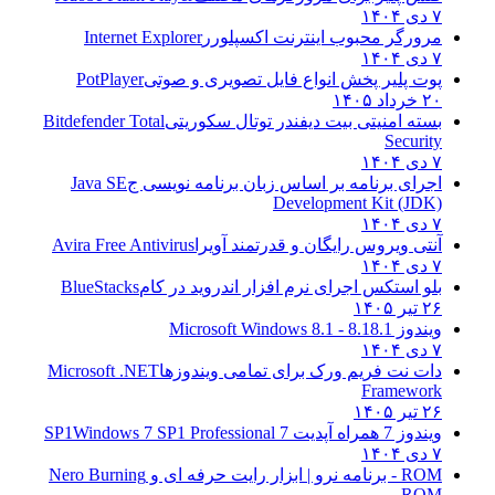
۷ دی ۱۴۰۴
مرورگر محبوب اینترنت اکسپلورر
Internet Explorer
۷ دی ۱۴۰۴
پوت پلیر پخش انواع فایل تصویری و صوتی
PotPlayer
۲۰ خرداد ۱۴۰۵
بسته امنیتی بیت دیفندر توتال سکوریتی
Bitdefender Total
Security
۷ دی ۱۴۰۴
اجرای برنامه بر اساس زبان برنامه نویسی ج
Java SE
Development Kit (JDK)
۷ دی ۱۴۰۴
آنتی ویروس رایگان و قدرتمند آویرا
Avira Free Antivirus
۷ دی ۱۴۰۴
بلو استکس اجرای نرم افزار اندروید در کام
BlueStacks
۲۶ تیر ۱۴۰۵
ویندوز 8.1
8.1 - Microsoft Windows 8.1
۷ دی ۱۴۰۴
دات نت فریم ورک برای تمامی ویندوزها
Microsoft .NET
Framework
۲۶ تیر ۱۴۰۵
ویندوز 7 همراه آپدیت 7 SP1
Windows 7 SP1 Professional
۷ دی ۱۴۰۴
ROM - برنامه نرو | ابزار رایت حرفه ای و
Nero Burning
ROM