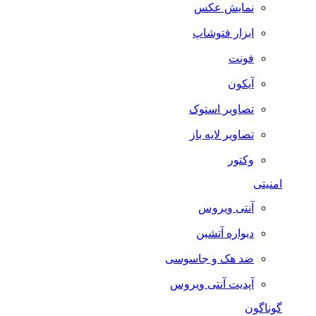
نمایش عکس
ابزار فتوشاپ
فونت
آیکون
تصاویر استوک
تصاویر لایه باز
وکتور
امنیتی
آنتی ویروس
دیواره آتشین
ضد هک و جاسوسی
آپدیت آنتی ویروس
گوناگون