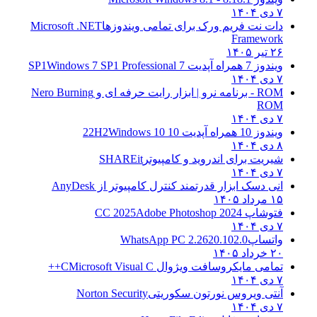
۷ دی ۱۴۰۴
دات نت فریم ورک برای تمامی ویندوزها
Microsoft .NET
Framework
۲۶ تیر ۱۴۰۵
ویندوز 7 همراه آپدیت 7 SP1
Windows 7 SP1 Professional
۷ دی ۱۴۰۴
ROM - برنامه نرو | ابزار رایت حرفه ای و
Nero Burning
ROM
۷ دی ۱۴۰۴
ویندوز 10 همراه آپدیت 10 22H2
Windows 10
۸ دی ۱۴۰۴
شیریت برای اندروید و کامپیوتر
SHAREit
۷ دی ۱۴۰۴
انی دسک ابزار قدرتمند کنترل کامپیوتر از
AnyDesk
۱۵ مرداد ۱۴۰۵
فتوشاپ CC 2025
Adobe Photoshop 2024
۷ دی ۱۴۰۴
واتساپ
WhatsApp PC 2.2620.102.0
۲۰ خرداد ۱۴۰۵
تمامی مایکروسافت ویژوال C
Microsoft Visual C++
۷ دی ۱۴۰۴
آنتی ویروس نورتون سکوریتی
Norton Security
۷ دی ۱۴۰۴