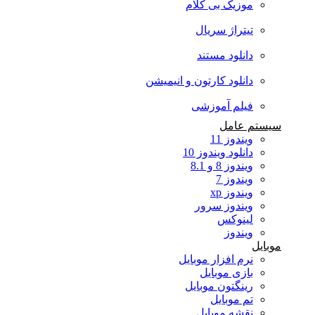
موزیک بی کلام
تیتراژ سریال
دانلود مستند
دانلود کارتون و انیمیشن
فیلم آموزشی
سیستم عامل
ویندوز 11
دانلود ویندوز 10
ویندوز 8 و 8.1
ویندوز 7
ویندوز xp
ویندوز سرور
لینوکس
ویندوز
موبایل
نرم افزار موبایل
بازی موبایل
رینگتون موبایل
تم موبایل
نقشه موبایل