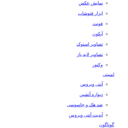
نمایش عکس
ابزار فتوشاپ
فونت
آیکون
تصاویر استوک
تصاویر لایه باز
وکتور
امنیتی
آنتی ویروس
دیواره آتشین
ضد هک و جاسوسی
آپدیت آنتی ویروس
گوناگون