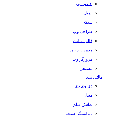
اف.تی.پی
ایمیل
شبکه
طراحی وب
قالب سایت
مدیریت دانلود
مرورگر وب
مسنجر
مالتی مدیا
دی.وی.دی
مبدل
نمایش فیلم
ویرایشگر صوت