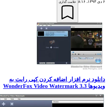
علامت گذاری
نلود نرم افزار اضافه کردن کپی رایت به
WonderFox Video Watermark 3