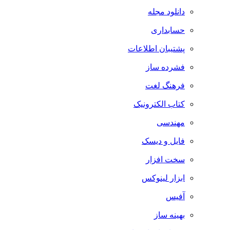
دانلود مجله
حسابداری
پشتیبان اطلاعات
فشرده ساز
فرهنگ لغت
کتاب الکترونیک
مهندسی
فایل و دیسک
سخت افزار
ابزار لینوکس
آفیس
بهینه ساز