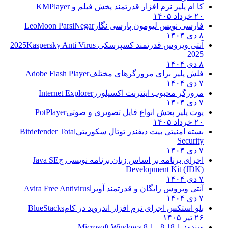
کا ام پلیر نرم افزار قدرتمند پخش فیلم و
KMPlayer
۲۰ خرداد ۱۴۰۵
فارسی نویس لیومون پارسی نگار
LeoMoon ParsiNegar
۸ دی ۱۴۰۴
آنتی ویروس قدرتمند کسپرسکی 2025
Kaspersky Anti Virus
2025
۸ دی ۱۴۰۴
فلش پلیر برای مرورگرهای مختلف
Adobe Flash Player
۷ دی ۱۴۰۴
مرورگر محبوب اینترنت اکسپلورر
Internet Explorer
۷ دی ۱۴۰۴
پوت پلیر پخش انواع فایل تصویری و صوتی
PotPlayer
۲۰ خرداد ۱۴۰۵
بسته امنیتی بیت دیفندر توتال سکوریتی
Bitdefender Total
Security
۷ دی ۱۴۰۴
اجرای برنامه بر اساس زبان برنامه نویسی ج
Java SE
Development Kit (JDK)
۷ دی ۱۴۰۴
آنتی ویروس رایگان و قدرتمند آویرا
Avira Free Antivirus
۷ دی ۱۴۰۴
بلو استکس اجرای نرم افزار اندروید در کام
BlueStacks
۲۶ تیر ۱۴۰۵
ویندوز 8.1
8.1 - Microsoft Windows 8.1