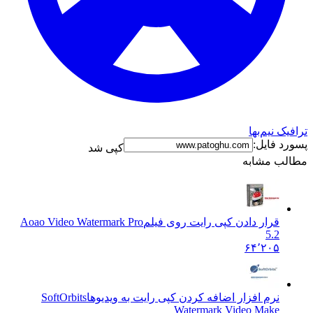
یک نیم‌بها
رد فایل:
کپی شد
لب مشابه
قرار دادن کپی رایت روی فیلم
Aoao Video Watermark Pro
5.2
۶۴٬۲۰۵
نرم افزار اضافه کردن کپی رایت به ویدیوها
SoftOrbits
Watermark Video Make