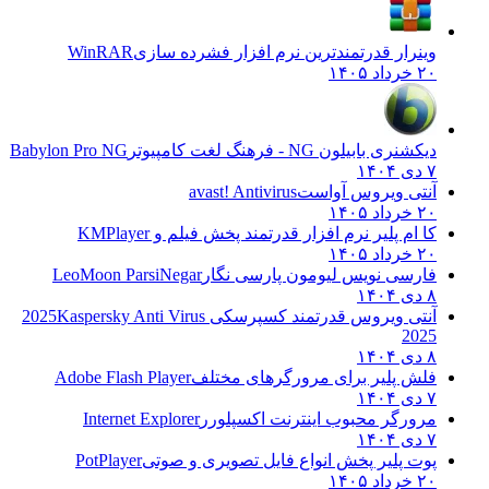
وینرار قدرتمندترین نرم افزار فشرده سازی
WinRAR
۲۰ خرداد ۱۴۰۵
دیکشنری بابیلون NG - فرهنگ لغت کامپیوتر
Babylon Pro NG
۷ دی ۱۴۰۴
آنتی ویروس آواست
avast! Antivirus
۲۰ خرداد ۱۴۰۵
کا ام پلیر نرم افزار قدرتمند پخش فیلم و
KMPlayer
۲۰ خرداد ۱۴۰۵
فارسی نویس لیومون پارسی نگار
LeoMoon ParsiNegar
۸ دی ۱۴۰۴
آنتی ویروس قدرتمند کسپرسکی 2025
Kaspersky Anti Virus
2025
۸ دی ۱۴۰۴
فلش پلیر برای مرورگرهای مختلف
Adobe Flash Player
۷ دی ۱۴۰۴
مرورگر محبوب اینترنت اکسپلورر
Internet Explorer
۷ دی ۱۴۰۴
پوت پلیر پخش انواع فایل تصویری و صوتی
PotPlayer
۲۰ خرداد ۱۴۰۵