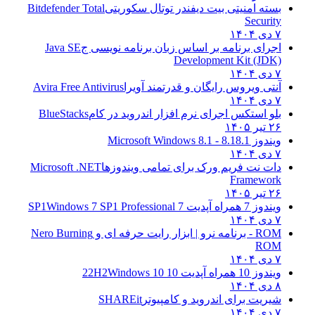
بسته امنیتی بیت دیفندر توتال سکوریتی
Bitdefender Total
Security
۷ دی ۱۴۰۴
اجرای برنامه بر اساس زبان برنامه نویسی ج
Java SE
Development Kit (JDK)
۷ دی ۱۴۰۴
آنتی ویروس رایگان و قدرتمند آویرا
Avira Free Antivirus
۷ دی ۱۴۰۴
بلو استکس اجرای نرم افزار اندروید در کام
BlueStacks
۲۶ تیر ۱۴۰۵
ویندوز 8.1
8.1 - Microsoft Windows 8.1
۷ دی ۱۴۰۴
دات نت فریم ورک برای تمامی ویندوزها
Microsoft .NET
Framework
۲۶ تیر ۱۴۰۵
ویندوز 7 همراه آپدیت 7 SP1
Windows 7 SP1 Professional
۷ دی ۱۴۰۴
ROM - برنامه نرو | ابزار رایت حرفه ای و
Nero Burning
ROM
۷ دی ۱۴۰۴
ویندوز 10 همراه آپدیت 10 22H2
Windows 10
۸ دی ۱۴۰۴
شیریت برای اندروید و کامپیوتر
SHAREit
۷ دی ۱۴۰۴