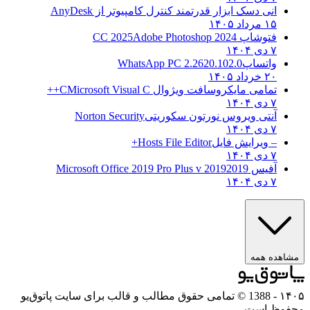
انی دسک ابزار قدرتمند کنترل کامپیوتر از
AnyDesk
۱۵ مرداد ۱۴۰۵
فتوشاپ CC 2025
Adobe Photoshop 2024
۷ دی ۱۴۰۴
واتساپ
WhatsApp PC 2.2620.102.0
۲۰ خرداد ۱۴۰۵
تمامی مایکروسافت ویژوال C
Microsoft Visual C++
۷ دی ۱۴۰۴
آنتی ویروس نورتون سکوریتی
Norton Security
۷ دی ۱۴۰۴
– ویرایش فایل
Hosts File Editor+
۷ دی ۱۴۰۴
آفیس 2019
2019 Microsoft Office 2019 Pro Plus v
۷ دی ۱۴۰۴
ده همه
- 1388 © تمامی حقوق مطالب و قالب برای سایت پاتوق‌یو
ظ است.