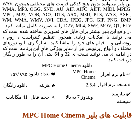
این پلیر میتوانید بدون هیچ کدکی فرمت های مختلفی همچون WAV,
WMA, MP3, OGG, SND, AU, AIF, AIFC, AIFF, MIDI, M
MPG, MP2, VOB, AC3, DTS, ASX, M3U, PLS, WAX, A
WM, WMA, WMV, AVI, CDA, JPEG, JPG, GIF, PNG, 
D2V, MP4, SWF, MOV, QT, FLV را به صورت کامل تماشا کنید .
قع این پلیر بیشتر برای فایل های تصویری ساخته شده است که
وانید با امکانات زیادی همچون تنظیم کنتراست ، زوم ،
یی و ... فیلم های خود را تماشا کنید . سازگاری با ویندوزهای
 و انواع زیرنویس نیز از سایر ویژگی های این برنامه است که
در ادامه ی می توانید نسخه ی 32 و 64 بیتی آن را به طور رایگان
ت کنید .
دانلود MPC Home Cinema
MPC Home
❤️ تعداد دانلود
 نرم افزار
۱۵۹٬۸۹۵
Cinema
ه نرم افزار
2.5.4
🔥 هزینه
دانلود رایگان
ازمند
ویندوز 7 به بالا
🔆 حجم فایل
41 مگابایت
م
های پلیر MPC Home Cinema