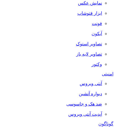
نمایش عکس
ابزار فتوشاپ
فونت
آیکون
تصاویر استوک
تصاویر لایه باز
وکتور
امنیتی
آنتی ویروس
دیواره آتشین
ضد هک و جاسوسی
آپدیت آنتی ویروس
گوناگون