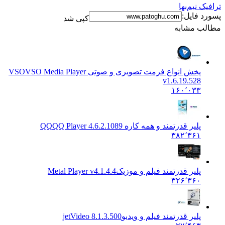
 نیم‌بها
 فایل:
کپی شد
ب مشابه
پخش انواع فرمت تصویری و صوتی VSO
VSO Media Player
v1.6.19.528
۱۶۰٬۰۳۳
پلیر قدرتمند و همه کاره QQ
QQ Player 4.6.2.1089
۳۸۲٬۳۶۱
پلیر قدرتمند فیلم و موزیک
Metal Player v4.1.4.4
۳۲۶٬۳۶۰
پلیر قدرتمند فیلم و ویدیو
jetVideo 8.1.3.500