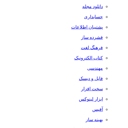
دانلود مجله
حسابداری
پشتیبان اطلاعات
فشرده ساز
فرهنگ لغت
کتاب الکترونیک
مهندسی
فایل و دیسک
سخت افزار
ابزار لینوکس
آفیس
بهینه ساز