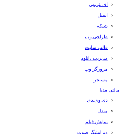
اف.تی.پی
ایمیل
شبکه
طراحی وب
قالب سایت
مدیریت دانلود
مرورگر وب
مسنجر
مالتی مدیا
دی.وی.دی
مبدل
نمایش فیلم
ویرایشگر صوت