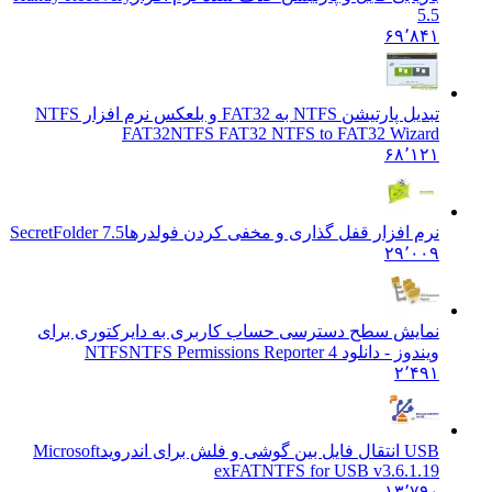
5.5
۶۹٬۸۴۱
تبدیل پارتیشن NTFS به FAT32 و بلعکس نرم افزار NTFS
FAT32
NTFS FAT32 NTFS to FAT32 Wizard
۶۸٬۱۲۱
نرم افزار قفل گذاری و مخفی کردن فولدرها
SecretFolder 7.5
۲۹٬۰۰۹
نمایش سطح دسترسی حساب کاربری به دایرکتوری برای
ویندوز - دانلود NTFS
NTFS Permissions Reporter 4
۲٬۴۹۱
USB انتقال فایل بین گوشی و فلش برای اندروید
Microsoft
exFATNTFS for USB v3.6.1.19
۱۳٬۷۹۰