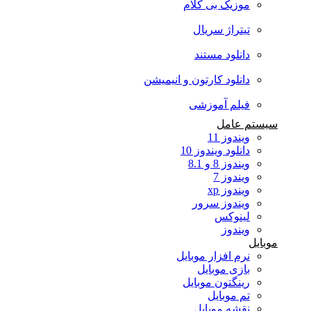
موزیک بی کلام
تیتراژ سریال
دانلود مستند
دانلود کارتون و انیمیشن
فیلم آموزشی
سیستم عامل
ویندوز 11
دانلود ویندوز 10
ویندوز 8 و 8.1
ویندوز 7
ویندوز xp
ویندوز سرور
لینوکس
ویندوز
موبایل
نرم افزار موبایل
بازی موبایل
رینگتون موبایل
تم موبایل
نقشه موبایل