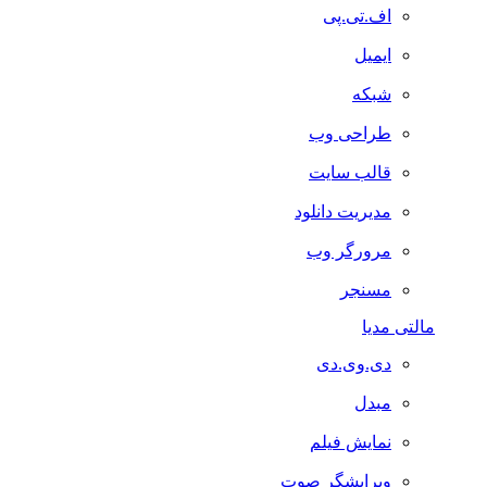
اف.تی.پی
ایمیل
شبکه
طراحی وب
قالب سایت
مدیریت دانلود
مرورگر وب
مسنجر
مالتی مدیا
دی.وی.دی
مبدل
نمایش فیلم
ویرایشگر صوت