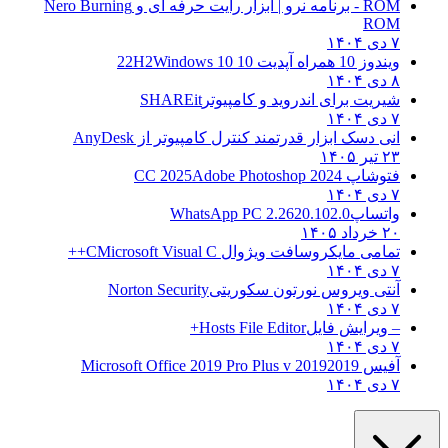
ROM - برنامه نرو | ابزار رایت حرفه ای و
Nero Burning
ROM
۷ دی ۱۴۰۴
ویندوز 10 همراه آپدیت 10 22H2
Windows 10
۸ دی ۱۴۰۴
شیریت برای اندروید و کامپیوتر
SHAREit
۷ دی ۱۴۰۴
انی دسک ابزار قدرتمند کنترل کامپیوتر از
AnyDesk
۲۳ تیر ۱۴۰۵
فتوشاپ CC 2025
Adobe Photoshop 2024
۷ دی ۱۴۰۴
واتساپ
WhatsApp PC 2.2620.102.0
۲۰ خرداد ۱۴۰۵
تمامی مایکروسافت ویژوال C
Microsoft Visual C++
۷ دی ۱۴۰۴
آنتی ویروس نورتون سکوریتی
Norton Security
۷ دی ۱۴۰۴
– ویرایش فایل
Hosts File Editor+
۷ دی ۱۴۰۴
آفیس 2019
2019 Microsoft Office 2019 Pro Plus v
۷ دی ۱۴۰۴