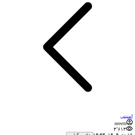
امنیتی
nreern
۳٬۶۱۳
۱۶ دی ۱۴۰۴،‏ ۱۴:۳۳