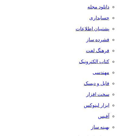
دانلود مجله
حسابداری
پشتیبان اطلاعات
فشرده ساز
فرهنگ لغت
کتاب الکترونیک
مهندسی
فایل و دیسک
سخت افزار
ابزار لینوکس
آفیس
بهینه ساز