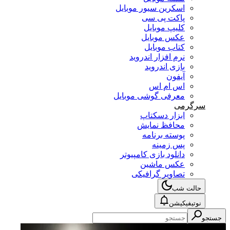
اسکرین سیور موبایل
پاکت پی سی
کلیپ موبایل
عکس موبایل
کتاب موبایل
نرم افزار اندروید
بازی اندروید
آیفون
اس ام اس
معرفی گوشی موبایل
سرگرمی
ابزار دسکتاپ
محافظ نمایش
پوسته برنامه
پس زمینه
دانلود بازی کامپیوتر
عکس ماشین
تصاویر گرافیکی
حالت شب
نوتیفیکیشن
جستجو