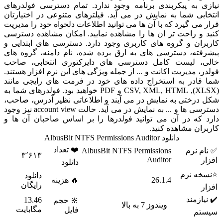
نیازی به پیکربندی برنامه وجود ندارد. تمام دسترسی فولدرهای
انتخابی شما به نمایش در می آید. فیلترهای متنوعی در اختیارتان
قرار می گیرد که با آن ها می توانید اطلاعات دلخواه خود را مدیریت
کنید و راحت تر ان ها را مشاهده نمایید. امکان مشاهده دسترسی
کاربران و گروه های کاربری وجود دارد. دسترسی های ابتدایی و
پیشرفته، دسترسی های به ارق برده شده، نام دامنه، گروه های
خالی، لیست کامل دسترسی های دایرکتوری انتخابی، صاحب
فولدر، مدیریت اکانت و ... از جمله ویژگی های این نرم افزار هستند.
شما قادر به استخراج داده های خود در فرمت های رایجی مانند
(XLSX), CSV, XML, HTML و PDF خواهید بود. فولدرهای شما به
شکل درختی به نمایش در می آیند و اطلاعاتی نظیر آدرس، صاحب،
دسترسی ها و ... به نمایش در می آید. حالت account view نیز وجود
دارد که در آن می توانید فولدرها را بر اساس صاحبان آن ها و
کاربران مشاهده کنید.
دانلود AlbusBit NTFS Permissions Auditor
❤️ تعداد
✅ نام نرم
AlbusBit NTFS Permissions
۳٬۶۱۳
Auditor
افزار
دانلود
⭐نسخه نرم
دانلود
26.1.4
🔥 هزینه
رایگان
افزار
✔️ نیازمند
13.46
🔆 حجم
ویندوز 7 به بالا
مگابایت
فایل
سیستم