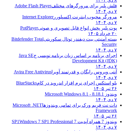
۸ دی ۱۴۰۴
فلش پلیر برای مرورگرهای مختلف
Adobe Flash Player
۷ دی ۱۴۰۴
مرورگر محبوب اینترنت اکسپلورر
Internet Explorer
۷ دی ۱۴۰۴
پوت پلیر پخش انواع فایل تصویری و صوتی
PotPlayer
۲۰ خرداد ۱۴۰۵
بسته امنیتی بیت دیفندر توتال سکوریتی
Bitdefender Total
Security
۷ دی ۱۴۰۴
اجرای برنامه بر اساس زبان برنامه نویسی ج
Java SE
Development Kit (JDK)
۷ دی ۱۴۰۴
آنتی ویروس رایگان و قدرتمند آویرا
Avira Free Antivirus
۷ دی ۱۴۰۴
بلو استکس اجرای نرم افزار اندروید در کام
BlueStacks
۲۶ تیر ۱۴۰۵
ویندوز 8.1
8.1 - Microsoft Windows 8.1
۷ دی ۱۴۰۴
دات نت فریم ورک برای تمامی ویندوزها
Microsoft .NET
Framework
۲۶ تیر ۱۴۰۵
ویندوز 7 همراه آپدیت 7 SP1
Windows 7 SP1 Professional
۷ دی ۱۴۰۴