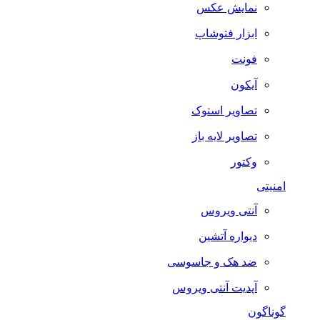
نمایش عکس
ابزار فتوشاپ
فونت
آیکون
تصاویر استوک
تصاویر لایه باز
وکتور
امنیتی
آنتی ویروس
دیواره آتشین
ضد هک و جاسوسی
آپدیت آنتی ویروس
گوناگون