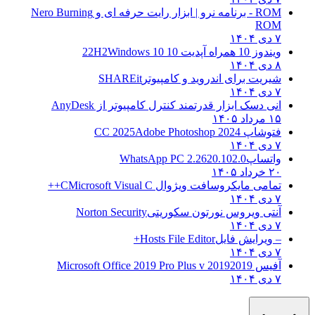
ROM - برنامه نرو | ابزار رایت حرفه ای و
Nero Burning
ROM
۷ دی ۱۴۰۴
ویندوز 10 همراه آپدیت 10 22H2
Windows 10
۸ دی ۱۴۰۴
شیریت برای اندروید و کامپیوتر
SHAREit
۷ دی ۱۴۰۴
انی دسک ابزار قدرتمند کنترل کامپیوتر از
AnyDesk
۱۵ مرداد ۱۴۰۵
فتوشاپ CC 2025
Adobe Photoshop 2024
۷ دی ۱۴۰۴
واتساپ
WhatsApp PC 2.2620.102.0
۲۰ خرداد ۱۴۰۵
تمامی مایکروسافت ویژوال C
Microsoft Visual C++
۷ دی ۱۴۰۴
آنتی ویروس نورتون سکوریتی
Norton Security
۷ دی ۱۴۰۴
– ویرایش فایل
Hosts File Editor+
۷ دی ۱۴۰۴
آفیس 2019
2019 Microsoft Office 2019 Pro Plus v
۷ دی ۱۴۰۴