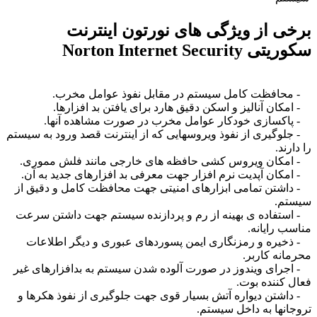
 از ویژگی های نورتون اینترنت
ریتی
Norton Internet Security
فظت کامل سیستم در مقابل نفوذ عوامل مخرب.
ن آنالیز و اسکن دقیق هارد برای یافتن بد افزارها.
سازی خودکار عوامل مخرب در صورت مشاهده آنها.
یری از نفوذ ویروسهایی که از اینترنت قصد ورود به سیستم
د.
ان ویروس کشی حافظه های خارجی مانند فلش مموری.
ن آپدیت نرم افزار جهت معرفی بد افزارهای جدید به آن.
تن تمامی ابزارهای امنیتی جهت محافظت کامل و دقیق از
.
فاده ی بهینه از رم و پردازنده سیستم جهت داشتن سرعت
رایانه.
ره و رمزنگاری ایمن پسوردهای عبوری و دیگر اطلاعات
ه کاربر.
ای ویندوز در صورت آلوده شدن سیستم به بدافزارهای غیر
ننده بوت.
تن دیواره آتش بسیار قوی جهت جلوگیری از نفوذ هکرها و
ها به داخل سیستم.