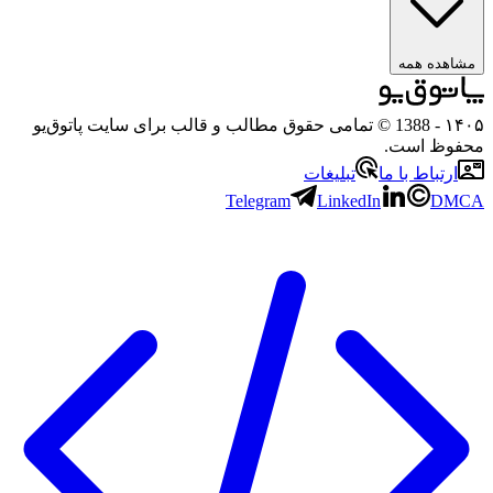
ه همه
- 1388 © تمامی حقوق مطالب و قالب برای سایت پاتوق‌یو
 است.
باط با ما
تبلیغات
Telegram
LinkedIn