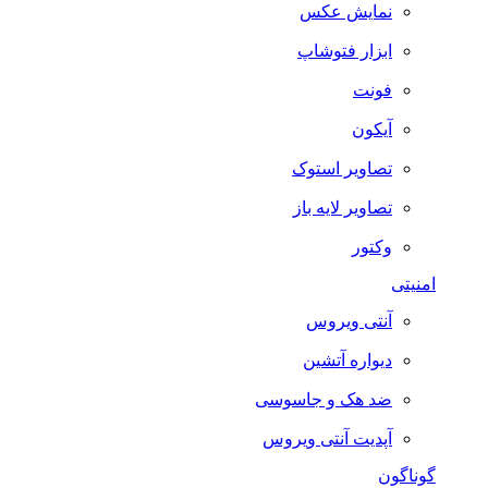
نمایش عکس
ابزار فتوشاپ
فونت
آیکون
تصاویر استوک
تصاویر لایه باز
وکتور
امنیتی
آنتی ویروس
دیواره آتشین
ضد هک و جاسوسی
آپدیت آنتی ویروس
گوناگون