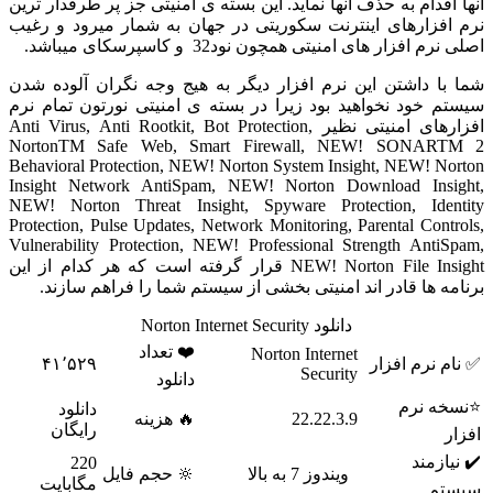
قدام به حذف آنها نماید. این بسته ی امنیتی جز پر طرفدار ترین
فزارهای اینترنت سکوریتی در جهان به شمار میرود و رغیب
افزار های امنیتی همچون نود32 و کاسپرسکای میباشد.
ا داشتن این نرم افزار دیگر به هیج وجه نگران آلوده شدن
خود نخواهید بود زیرا در بسته ی امنیتی نورتون تمام نرم
افزارهای امنیتی نظیر Anti Virus, Anti Rootkit, Bot Protection,
NortonTM Safe Web, Smart Firewall, NEW! SONA
Behavioral Protection, NEW! Norton System Insight, NEW! 
Insight Network AntiSpam, NEW! Norton Download Ins
NEW! Norton Threat Insight, Spyware Protection, Ide
Protection, Pulse Updates, Network Monitoring, Parental Con
Vulnerability Protection, NEW! Professional Strength Ant
NEW! Norton File Insight قرار گرفته است که هر کدام از این
 ها قادر اند امنیتی بخشی از سیستم شما را فراهم سازند.
دانلود Norton Internet Security
❤️ تعداد
Norton Internet
نرم افزار
۴۱٬۵۲۹
Security
دانلود
 نرم
دانلود
22.22.3.9
🔥 هزینه
رایگان
زمند
220
ویندوز 7 به بالا
🔆 حجم فایل
مگابایت
م