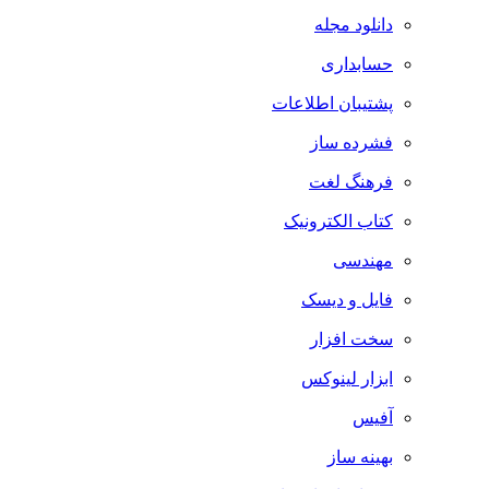
دانلود مجله
حسابداری
پشتیبان اطلاعات
فشرده ساز
فرهنگ لغت
کتاب الکترونیک
مهندسی
فایل و دیسک
سخت افزار
ابزار لینوکس
آفیس
بهینه ساز