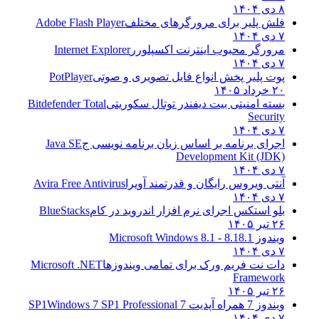
۸ دی ۱۴۰۴
فلش پلیر برای مرورگرهای مختلف
Adobe Flash Player
۷ دی ۱۴۰۴
مرورگر محبوب اینترنت اکسپلورر
Internet Explorer
۷ دی ۱۴۰۴
پوت پلیر پخش انواع فایل تصویری و صوتی
PotPlayer
۲۰ خرداد ۱۴۰۵
بسته امنیتی بیت دیفندر توتال سکوریتی
Bitdefender Total
Security
۷ دی ۱۴۰۴
اجرای برنامه بر اساس زبان برنامه نویسی ج
Java SE
Development Kit (JDK)
۷ دی ۱۴۰۴
آنتی ویروس رایگان و قدرتمند آویرا
Avira Free Antivirus
۷ دی ۱۴۰۴
بلو استکس اجرای نرم افزار اندروید در کام
BlueStacks
۲۶ تیر ۱۴۰۵
ویندوز 8.1
8.1 - Microsoft Windows 8.1
۷ دی ۱۴۰۴
دات نت فریم ورک برای تمامی ویندوزها
Microsoft .NET
Framework
۲۶ تیر ۱۴۰۵
ویندوز 7 همراه آپدیت 7 SP1
Windows 7 SP1 Professional
۷ دی ۱۴۰۴