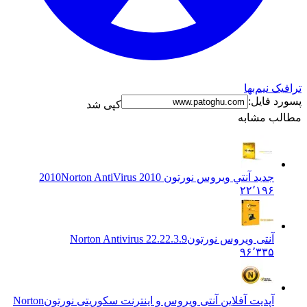
نیم‌بها
فایل:
کپی شد
 مشابه
جديد آنتي ويروس نورتون 2010
Norton AntiVirus 2010
۲۲٬۱۹۶
آنتی ویروس نورتون
Norton Antivirus 22.22.3.9
۹۶٬۳۳۵
آپدیت آفلاین آنتی ویروس و اینترنت سکوریتی نورتون
Norton