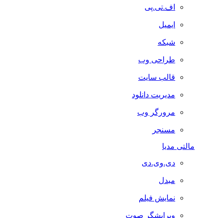
اف.تی.پی
ایمیل
شبکه
طراحی وب
قالب سایت
مدیریت دانلود
مرورگر وب
مسنجر
مالتی مدیا
دی.وی.دی
مبدل
نمایش فیلم
ویرایشگر صوت