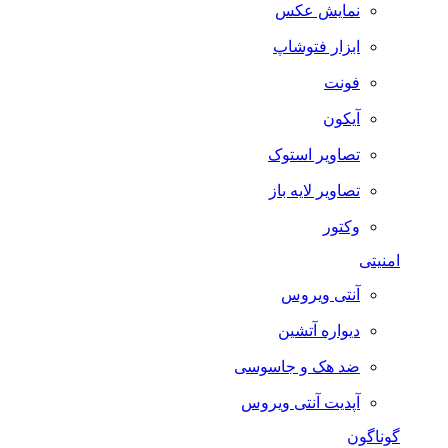
نمایش عکس
ابزار فتوشاپ
فونت
آیکون
تصاویر استوک
تصاویر لایه باز
وکتور
امنیتی
آنتی ویروس
دیواره آتشین
ضد هک و جاسوسی
آپدیت آنتی ویروس
گوناگون