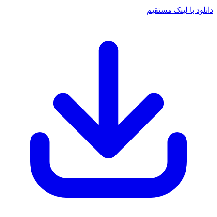
د با لینک مستقیم