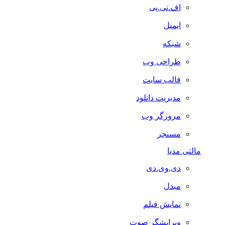
اف.تی.پی
ایمیل
شبکه
طراحی وب
قالب سایت
مدیریت دانلود
مرورگر وب
مسنجر
مالتی مدیا
دی.وی.دی
مبدل
نمایش فیلم
ویرایشگر صوت