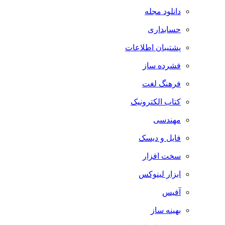
دانلود مجله
حسابداری
پشتیبان اطلاعات
فشرده ساز
فرهنگ لغت
کتاب الکترونیک
مهندسی
فایل و دیسک
سخت افزار
ابزار لینوکس
آفیس
بهینه ساز