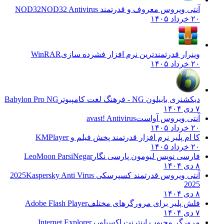
آنتی ویروس معروف و قدرتمند NOD32
NOD32 Antivirus
۲۰ خرداد ۱۴۰۵
وینرار قدرتمندترین نرم افزار فشرده سازی
WinRAR
۲۰ خرداد ۱۴۰۵
دیکشنری بابیلون NG - فرهنگ لغت کامپیوتر
Babylon Pro NG
۷ دی ۱۴۰۴
آنتی ویروس آواست
avast! Antivirus
۲۰ خرداد ۱۴۰۵
کا ام پلیر نرم افزار قدرتمند پخش فیلم و
KMPlayer
۲۰ خرداد ۱۴۰۵
فارسی نویس لیومون پارسی نگار
LeoMoon ParsiNegar
۸ دی ۱۴۰۴
آنتی ویروس قدرتمند کسپرسکی 2025
Kaspersky Anti Virus
2025
۸ دی ۱۴۰۴
فلش پلیر برای مرورگرهای مختلف
Adobe Flash Player
۷ دی ۱۴۰۴
مرورگر محبوب اینترنت اکسپلورر
Internet Explorer