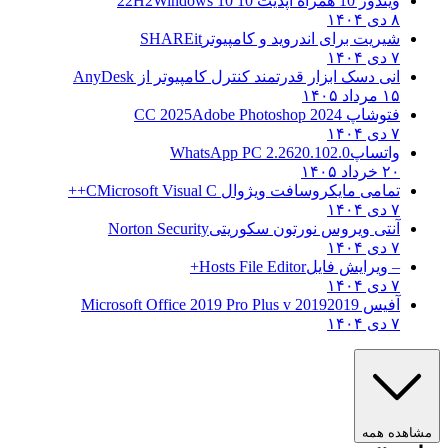
ویندوز 10 همراه آپدیت 10 22H2
Windows 10
۸ دی ۱۴۰۴
شیریت برای اندروید و کامپیوتر
SHAREit
۷ دی ۱۴۰۴
انی دسک ابزار قدرتمند کنترل کامپیوتر از
AnyDesk
۱۵ مرداد ۱۴۰۵
فتوشاپ CC 2025
Adobe Photoshop 2024
۷ دی ۱۴۰۴
واتساپ
WhatsApp PC 2.2620.102.0
۲۰ خرداد ۱۴۰۵
تمامی مایکروسافت ویژوال C
Microsoft Visual C++
۷ دی ۱۴۰۴
آنتی ویروس نورتون سکوریتی
Norton Security
۷ دی ۱۴۰۴
– ویرایش فایل
Hosts File Editor+
۷ دی ۱۴۰۴
آفیس 2019
2019 Microsoft Office 2019 Pro Plus v
۷ دی ۱۴۰۴
هده همه