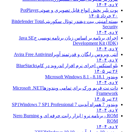
۷ دی ۱۴۰۴
پوت پلیر پخش انواع فایل تصویری و صوتی
PotPlayer
۲۰ خرداد ۱۴۰۵
بسته امنیتی بیت دیفندر توتال سکوریتی
Bitdefender Total
Security
۷ دی ۱۴۰۴
اجرای برنامه بر اساس زبان برنامه نویسی ج
Java SE
Development Kit (JDK)
۷ دی ۱۴۰۴
آنتی ویروس رایگان و قدرتمند آویرا
Avira Free Antivirus
۷ دی ۱۴۰۴
بلو استکس اجرای نرم افزار اندروید در کام
BlueStacks
۲۶ تیر ۱۴۰۵
ویندوز 8.1
8.1 - Microsoft Windows 8.1
۷ دی ۱۴۰۴
دات نت فریم ورک برای تمامی ویندوزها
Microsoft .NET
Framework
۲۶ تیر ۱۴۰۵
ویندوز 7 همراه آپدیت 7 SP1
Windows 7 SP1 Professional
۷ دی ۱۴۰۴
ROM - برنامه نرو | ابزار رایت حرفه ای و
Nero Burning
ROM
۷ دی ۱۴۰۴