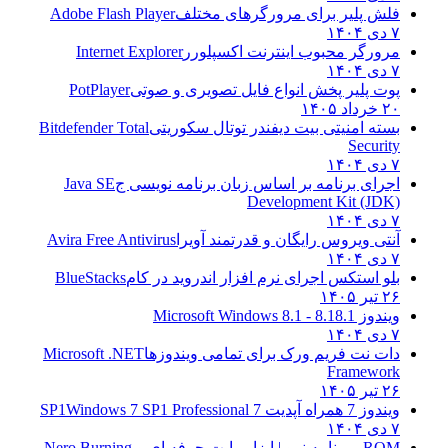
فلش پلیر برای مرورگرهای مختلف
Adobe Flash Player
۷ دی ۱۴۰۴
مرورگر محبوب اینترنت اکسپلورر
Internet Explorer
۷ دی ۱۴۰۴
پوت پلیر پخش انواع فایل تصویری و صوتی
PotPlayer
۲۰ خرداد ۱۴۰۵
بسته امنیتی بیت دیفندر توتال سکوریتی
Bitdefender Total
Security
۷ دی ۱۴۰۴
اجرای برنامه بر اساس زبان برنامه نویسی ج
Java SE
Development Kit (JDK)
۷ دی ۱۴۰۴
آنتی ویروس رایگان و قدرتمند آویرا
Avira Free Antivirus
۷ دی ۱۴۰۴
بلو استکس اجرای نرم افزار اندروید در کام
BlueStacks
۲۶ تیر ۱۴۰۵
ویندوز 8.1
8.1 - Microsoft Windows 8.1
۷ دی ۱۴۰۴
دات نت فریم ورک برای تمامی ویندوزها
Microsoft .NET
Framework
۲۶ تیر ۱۴۰۵
ویندوز 7 همراه آپدیت 7 SP1
Windows 7 SP1 Professional
۷ دی ۱۴۰۴
ROM - برنامه نرو | ابزار رایت حرفه ای و
Nero Burning