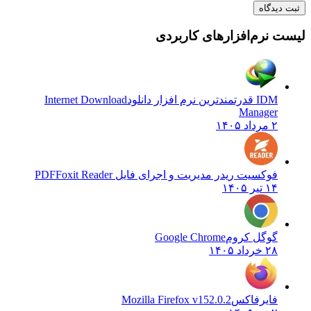
دیدگاه
 نرم‌افزارهای کاربردی
IDM قدرتمندترین نرم افزار دانلود
Internet Download
Manager
۲ مرداد ۱۴۰۵
فوکسیت ریدر مدیریت و اجرای فایل PDF
Foxit Reader
۱۴ تیر ۱۴۰۵
گوگل کروم
Google Chrome
۲۸ خرداد ۱۴۰۵
فایرفاکس
Mozilla Firefox v152.0.2