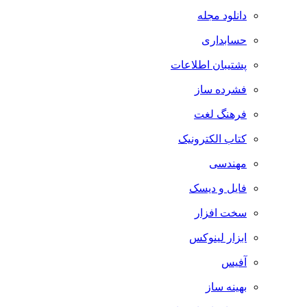
دانلود مجله
حسابداری
پشتیبان اطلاعات
فشرده ساز
فرهنگ لغت
کتاب الکترونیک
مهندسی
فایل و دیسک
سخت افزار
ابزار لینوکس
آفیس
بهینه ساز