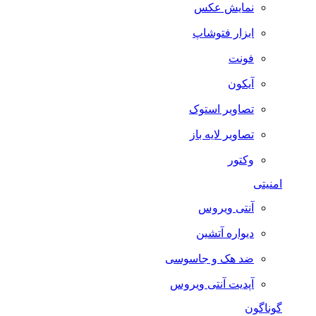
نمایش عکس
ابزار فتوشاپ
فونت
آیکون
تصاویر استوک
تصاویر لایه باز
وکتور
امنیتی
آنتی ویروس
دیواره آتشین
ضد هک و جاسوسی
آپدیت آنتی ویروس
گوناگون