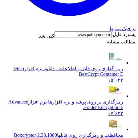
ک نیم‌بها
د فایل:
کپی شد
ب مشابه
رمز گذاری روی فایل و اطلاعات - دانلود نرم افزار
Jetico
BestCrypt Container E
۱۵٬۰۲۳
رمزگذاری بر روی پوشه و نرم افزارها نرم افزار
Advanced
Folder Encryption 6.
۱۷٬۶۲۲
محافظت و رمزگذاری روی فایلها
Boxcryptor 2.38.1080