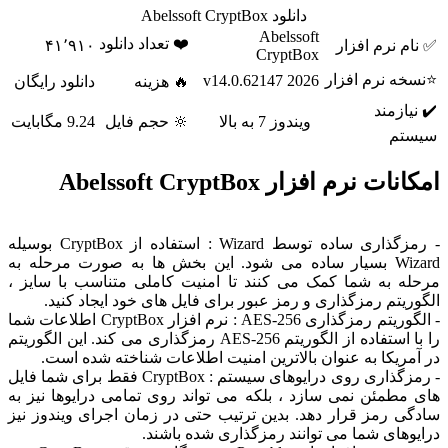
دانلود Abelssoft CryptBox
Abelssoft
❤️ تعداد دانلود
م نرم افزار
۴۱٬۹۱۰
CryptBox
ه نرم افزار
2026 v14.0.62147
🔥 هزینه
دانلود رایگان
یازمند
ویندوز 7 به بالا
🔆 حجم فایل
9.24 مگابایت
تم
ت نرم افزار Abelssoft CryptBox
- رمزگذاری ساده توسط Wizard : استفاده از CryptBox بوسیله
Wizard بسیار ساده می شود. این بخش ها به صورت مرحله به
ه به شما کمک می کنند تا امنیت کاملی متناسب با سایز ،
ریتم رمزگذاری و رمز عبور برای فایل های خود ایجاد کنید.
- الگوریتم رمزگذاری AES-256 : نرم افزار CryptBox اطلاعات شما
را با استفاده از الگوریتم AES-256 رمزگذاری می کند. این الگوریتم
مریکا به عنوان بالاترین امنیت اطلاعات شناخته شده است.
- رمزگذاری روی درایوهای سیستم : CryptBox فقط برای شما فایل
مطمئن نمی سازد ، بلکه می تواند روی تمامی درایوها نیز به
ی رمز قرار دهد. بدین ترتیب حتی در زمان اجرای ویندوز نیز
وهای شما می توانند رمزگذاری شده باشند.