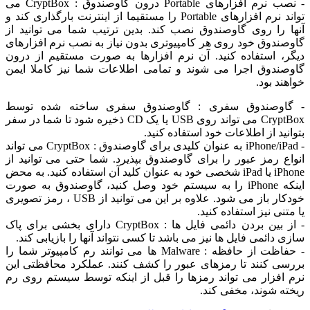
- نصب نرم افزارهای Portable درون گاوصندوق : CryptBox می
تواند نرم افزارهای Portable را مستقیما از اینترنت بارگذاری کند و
 را روی گاوصندوق نصب کند. بدین ترتیب شما می توانید از
ندوق خود روی هر کامپیوتری بدون نیاز به نصب نرم افزارهای
، استفاده کنید. آن نرم افزارها به صورت مستقیم از درون
ندوق اجرا می شوند و تمامی اطلاعات شما نیز کاملا ایمن
د بود.
اوصندوق سفری : گاوصندوق سفری ساخته شده توسط
CryptBox می تواند روی USB یا یک CD ذخیره شود تا شما در سفر
ید از اطلاعات خود استفاده کنید.
- iPhone/iPad به عنوان کلیدی برای گاوصندوق : CryptBox می تواند
ع رمز عبور را برای گاوصندوق بپذیرد. شما حتی می توانید از
iPhone یا iPad شخصی خود به عنوان کلید آن استفاده کنید. به محض
اینکه iPhone را به سیستم خود وصل کنید، گاوصندوق به صورت
خودکار باز می شود. علاوه بر این می توانید از USB ، رمز تصویری
نی نیز استفاده کنید.
- از بین بردن دائمی فایل ها : CryptBox دارای بخشی برای پاک
دائمی فایل ها نیز می باشد تا کسی نتواند آنها را بازیابی کند.
- حفاظت از حافظه : Malware ها می توانند رم کامپیوتر شما را
ی کنند تا رمزهای عبور را کشف کنند. عملکرد محافظتی این
افزار می تواند رمزها را قبل از اینکه توسط سیستم روی رم
ه شوند، مخفی کند.