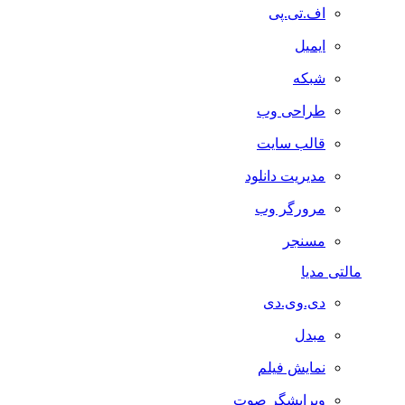
اف.تی.پی
ایمیل
شبکه
طراحی وب
قالب سایت
مدیریت دانلود
مرورگر وب
مسنجر
مالتی مدیا
دی.وی.دی
مبدل
نمایش فیلم
ویرایشگر صوت