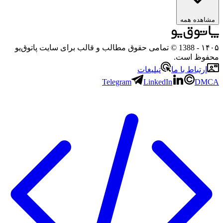
هده همه
۱
- 1388 © تمامی حقوق مطالب و قالب برای سایت پاتوق‌یو
وظ است.
رتباط با ما
تبلیغات
Telegram
LinkedIn
D