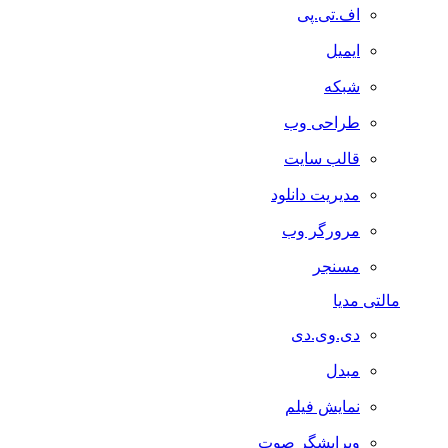
اف.تی.پی
ایمیل
شبکه
طراحی وب
قالب سایت
مدیریت دانلود
مرورگر وب
مسنجر
مالتی مدیا
دی.وی.دی
مبدل
نمایش فیلم
ویرایشگر صوت