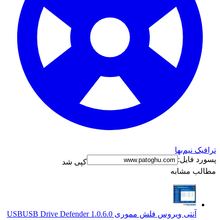
ترافیک نیم‌بها
پسورد فایل:
کپی شد
مطالب مشابه
آنتی ویروس فلش مموری USB
USB Drive Defender 1.0.6.0