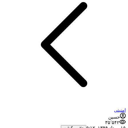
امنیتی
حسین
۳۵٬۵۴۲
۱۵ مرداد ۱۳۹۹،‏ ۵:۱۲