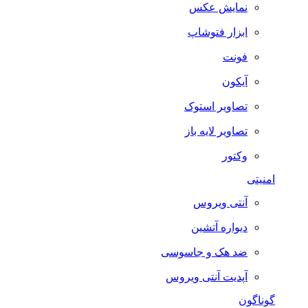
نمایش عکس
ابزار فتوشاپ
فونت
آیکون
تصاویر استوک
تصاویر لایه باز
وکتور
امنیتی
آنتی ویروس
دیواره آتشین
ضد هک و جاسوسی
آپدیت آنتی ویروس
گوناگون