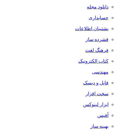
دانلود مجله
حسابداری
پشتیبان اطلاعات
فشرده ساز
فرهنگ لغت
کتاب الکترونیک
مهندسی
فایل و دیسک
سخت افزار
ابزار لینوکس
آفیس
بهینه ساز