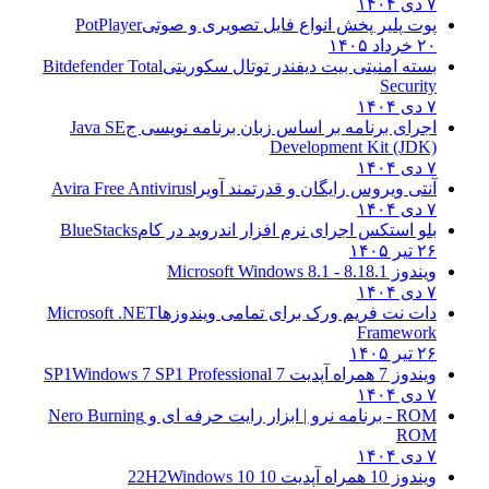
۷ دی ۱۴۰۴
پوت پلیر پخش انواع فایل تصویری و صوتی
PotPlayer
۲۰ خرداد ۱۴۰۵
بسته امنیتی بیت دیفندر توتال سکوریتی
Bitdefender Total
Security
۷ دی ۱۴۰۴
اجرای برنامه بر اساس زبان برنامه نویسی ج
Java SE
Development Kit (JDK)
۷ دی ۱۴۰۴
آنتی ویروس رایگان و قدرتمند آویرا
Avira Free Antivirus
۷ دی ۱۴۰۴
بلو استکس اجرای نرم افزار اندروید در کام
BlueStacks
۲۶ تیر ۱۴۰۵
ویندوز 8.1
8.1 - Microsoft Windows 8.1
۷ دی ۱۴۰۴
دات نت فریم ورک برای تمامی ویندوزها
Microsoft .NET
Framework
۲۶ تیر ۱۴۰۵
ویندوز 7 همراه آپدیت 7 SP1
Windows 7 SP1 Professional
۷ دی ۱۴۰۴
ROM - برنامه نرو | ابزار رایت حرفه ای و
Nero Burning
ROM
۷ دی ۱۴۰۴
ویندوز 10 همراه آپدیت 10 22H2
Windows 10