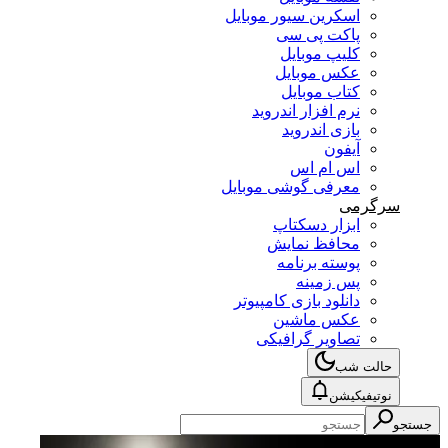
اسکرین سیور موبایل
پاکت پی سی
کلیپ موبایل
عکس موبایل
کتاب موبایل
نرم افزار اندروید
بازی اندروید
آیفون
اس ام اس
معرفی گوشی موبایل
سرگرمی
ابزار دسکتاپ
محافظ نمایش
پوسته برنامه
پس زمینه
دانلود بازی کامپیوتر
عکس ماشین
تصاویر گرافیکی
حالت شب
نوتیفیکیشن
جستجو