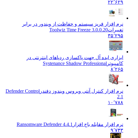
۲۲٬۶۲۹
نرم افزار فریز سیستم و حفاظت از ویندور در برابر
تغییرات
Toolwiz Time Freeze 3.0.0.20
۳۵٬۲۹۵
ابزاری ایده آل جهت پاکسازی ردپاهای اینترنتی در
کامپیوتر
Systenance Shadow Professional
۸٬۲۶۵
نرم افزار کنترل آنتی ویروس ویندوز دفندر
Defender Control
2.1
۱۰٬۷۸۸
نرم افزار مقابله باج افزار
Ransomware Defender 4.4.1
۹٬۷۳۳