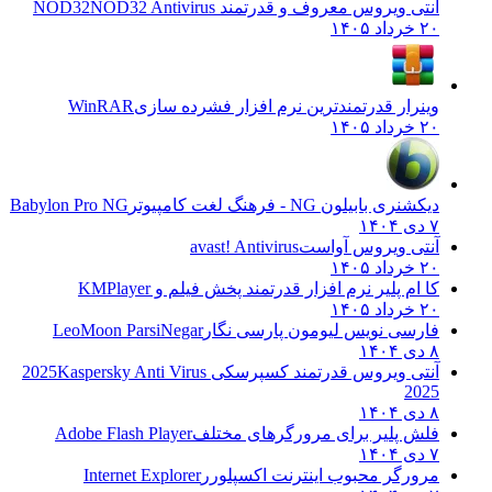
آنتی ویروس معروف و قدرتمند NOD32
NOD32 Antivirus
۲۰ خرداد ۱۴۰۵
وینرار قدرتمندترین نرم افزار فشرده سازی
WinRAR
۲۰ خرداد ۱۴۰۵
دیکشنری بابیلون NG - فرهنگ لغت کامپیوتر
Babylon Pro NG
۷ دی ۱۴۰۴
آنتی ویروس آواست
avast! Antivirus
۲۰ خرداد ۱۴۰۵
کا ام پلیر نرم افزار قدرتمند پخش فیلم و
KMPlayer
۲۰ خرداد ۱۴۰۵
فارسی نویس لیومون پارسی نگار
LeoMoon ParsiNegar
۸ دی ۱۴۰۴
آنتی ویروس قدرتمند کسپرسکی 2025
Kaspersky Anti Virus
2025
۸ دی ۱۴۰۴
فلش پلیر برای مرورگرهای مختلف
Adobe Flash Player
۷ دی ۱۴۰۴
مرورگر محبوب اینترنت اکسپلورر
Internet Explorer