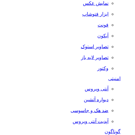
نمایش عکس
ابزار فتوشاپ
فونت
آیکون
تصاویر استوک
تصاویر لایه باز
وکتور
امنیتی
آنتی ویروس
دیواره آتشین
ضد هک و جاسوسی
آپدیت آنتی ویروس
گوناگون