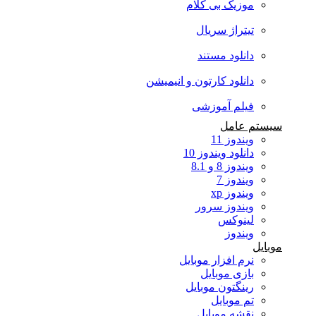
موزیک بی کلام
تیتراژ سریال
دانلود مستند
دانلود کارتون و انیمیشن
فیلم آموزشی
سیستم عامل
ویندوز 11
دانلود ویندوز 10
ویندوز 8 و 8.1
ویندوز 7
ویندوز xp
ویندوز سرور
لینوکس
ویندوز
موبایل
نرم افزار موبایل
بازی موبایل
رینگتون موبایل
تم موبایل
نقشه موبایل