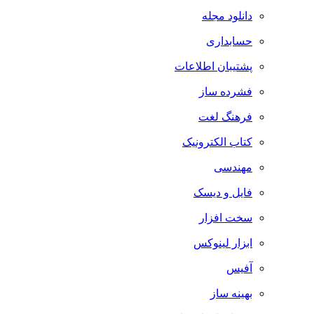
دانلود مجله
حسابداری
پشتیبان اطلاعات
فشرده ساز
فرهنگ لغت
کتاب الکترونیک
مهندسی
فایل و دیسک
سخت افزار
ابزار لینوکس
آفیس
بهینه ساز