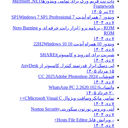
دات نت فریم ورک برای تمامی ویندوزها
Microsoft .NET
Framework
۲۶ تیر ۱۴۰۵
ویندوز 7 همراه آپدیت 7 SP1
Windows 7 SP1 Professional
۷ دی ۱۴۰۴
ROM - برنامه نرو | ابزار رایت حرفه ای و
Nero Burning
ROM
۷ دی ۱۴۰۴
ویندوز 10 همراه آپدیت 10 22H2
Windows 10
۸ دی ۱۴۰۴
شیریت برای اندروید و کامپیوتر
SHAREit
۷ دی ۱۴۰۴
انی دسک ابزار قدرتمند کنترل کامپیوتر از
AnyDesk
۱۵ مرداد ۱۴۰۵
فتوشاپ CC 2025
Adobe Photoshop 2024
۷ دی ۱۴۰۴
واتساپ
WhatsApp PC 2.2620.102.0
۲۰ خرداد ۱۴۰۵
تمامی مایکروسافت ویژوال C
Microsoft Visual C++
۷ دی ۱۴۰۴
آنتی ویروس نورتون سکوریتی
Norton Security
۷ دی ۱۴۰۴
– ویرایش فایل
Hosts File Editor+
۷ دی ۱۴۰۴