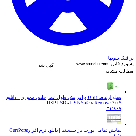
ک نیم‌بها
د فایل:
کپی شد
ب مشابه
قطع ارتباط USB و افزایش طول عمر فلش مموری - دانلود
USB
USB - USB Safely Remove 7.0.5.
۳۱٬۹۶۷
نمایش تمامی پورت باز سیستم | دانلود نرم افزار
CurrPorts
2.77