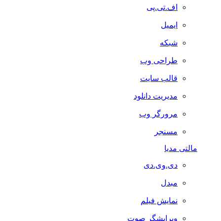
اف.تی.پی
ایمیل
شبکه
طراحی وب
قالب سایت
مدیریت دانلود
مرورگر وب
مسنجر
مالتی مدیا
دی.وی.دی
مبدل
نمایش فیلم
ویرایشگر صوت