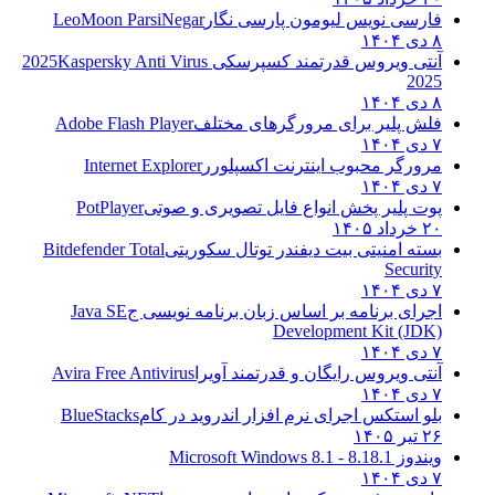
فارسی نویس لیومون پارسی نگار
LeoMoon ParsiNegar
۸ دی ۱۴۰۴
آنتی ویروس قدرتمند کسپرسکی 2025
Kaspersky Anti Virus
2025
۸ دی ۱۴۰۴
فلش پلیر برای مرورگرهای مختلف
Adobe Flash Player
۷ دی ۱۴۰۴
مرورگر محبوب اینترنت اکسپلورر
Internet Explorer
۷ دی ۱۴۰۴
پوت پلیر پخش انواع فایل تصویری و صوتی
PotPlayer
۲۰ خرداد ۱۴۰۵
بسته امنیتی بیت دیفندر توتال سکوریتی
Bitdefender Total
Security
۷ دی ۱۴۰۴
اجرای برنامه بر اساس زبان برنامه نویسی ج
Java SE
Development Kit (JDK)
۷ دی ۱۴۰۴
آنتی ویروس رایگان و قدرتمند آویرا
Avira Free Antivirus
۷ دی ۱۴۰۴
بلو استکس اجرای نرم افزار اندروید در کام
BlueStacks
۲۶ تیر ۱۴۰۵
ویندوز 8.1
8.1 - Microsoft Windows 8.1
۷ دی ۱۴۰۴