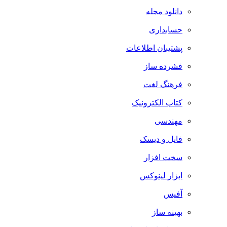
دانلود مجله
حسابداری
پشتیبان اطلاعات
فشرده ساز
فرهنگ لغت
کتاب الکترونیک
مهندسی
فایل و دیسک
سخت افزار
ابزار لینوکس
آفیس
بهینه ساز