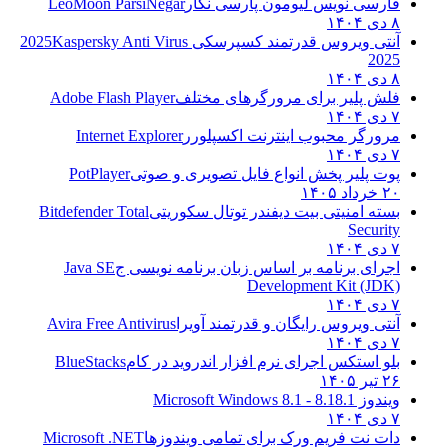
فارسی نویس لیومون پارسی نگار
LeoMoon ParsiNegar
۸ دی ۱۴۰۴
آنتی ویروس قدرتمند کسپرسکی 2025
Kaspersky Anti Virus
2025
۸ دی ۱۴۰۴
فلش پلیر برای مرورگرهای مختلف
Adobe Flash Player
۷ دی ۱۴۰۴
مرورگر محبوب اینترنت اکسپلورر
Internet Explorer
۷ دی ۱۴۰۴
پوت پلیر پخش انواع فایل تصویری و صوتی
PotPlayer
۲۰ خرداد ۱۴۰۵
بسته امنیتی بیت دیفندر توتال سکوریتی
Bitdefender Total
Security
۷ دی ۱۴۰۴
اجرای برنامه بر اساس زبان برنامه نویسی ج
Java SE
Development Kit (JDK)
۷ دی ۱۴۰۴
آنتی ویروس رایگان و قدرتمند آویرا
Avira Free Antivirus
۷ دی ۱۴۰۴
بلو استکس اجرای نرم افزار اندروید در کام
BlueStacks
۲۶ تیر ۱۴۰۵
ویندوز 8.1
8.1 - Microsoft Windows 8.1
۷ دی ۱۴۰۴
دات نت فریم ورک برای تمامی ویندوزها
Microsoft .NET