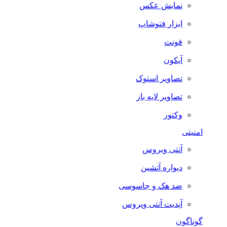
نمایش عکس
ابزار فتوشاپ
فونت
آیکون
تصاویر استوک
تصاویر لایه باز
وکتور
امنیتی
آنتی ویروس
دیواره آتشین
ضد هک و جاسوسی
آپدیت آنتی ویروس
گوناگون