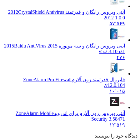
آنتی ویروس رایگان و قدرتمند 2012
CrystalShield Antivirus
2012 1.0.0
۵۷٬۵۶۹
آنتی ویروس رایگان و سه موتوره 2015
Baidu AntiVirus 2015
v5.2.3.10531
۴۷۶
فایروال قدرتمند زون آلارم
ZoneAlarm Pro Firewall
v12.0.104.
۱۰٬۰۱۵
آنتی ویروس زون آلارم برای اندروید
ZoneAlarm Mobile
Security 3.58471
۱۲٬۵۱۹
 خود را بنویسید