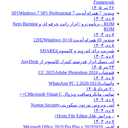
Framework
۲۶ تیر ۱۴۰۵
ویندوز 7 همراه آپدیت 7 SP1
Windows 7 SP1 Professional
۷ دی ۱۴۰۴
ROM - برنامه نرو | ابزار رایت حرفه ای و
Nero Burning
ROM
۷ دی ۱۴۰۴
ویندوز 10 همراه آپدیت 10 22H2
Windows 10
۸ دی ۱۴۰۴
شیریت برای اندروید و کامپیوتر
SHAREit
۷ دی ۱۴۰۴
انی دسک ابزار قدرتمند کنترل کامپیوتر از
AnyDesk
۲۳ تیر ۱۴۰۵
فتوشاپ CC 2025
Adobe Photoshop 2024
۷ دی ۱۴۰۴
واتساپ
WhatsApp PC 2.2620.102.0
۲۰ خرداد ۱۴۰۵
تمامی مایکروسافت ویژوال C
Microsoft Visual C++
۷ دی ۱۴۰۴
آنتی ویروس نورتون سکوریتی
Norton Security
۷ دی ۱۴۰۴
– ویرایش فایل
Hosts File Editor+
۷ دی ۱۴۰۴
آفیس 2019
2019 Microsoft Office 2019 Pro Plus v