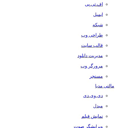
اف.تی.پی
ایمیل
شبکه
طراحی وب
قالب سایت
مدیریت دانلود
مرورگر وب
مسنجر
مالتی مدیا
دی.وی.دی
مبدل
نمایش فیلم
ویرایشگر صوت