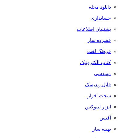
دانلود مجله
حسابداری
پشتیبان اطلاعات
فشرده ساز
فرهنگ لغت
کتاب الکترونیک
مهندسی
فایل و دیسک
سخت افزار
ابزار لینوکس
آفیس
بهینه ساز