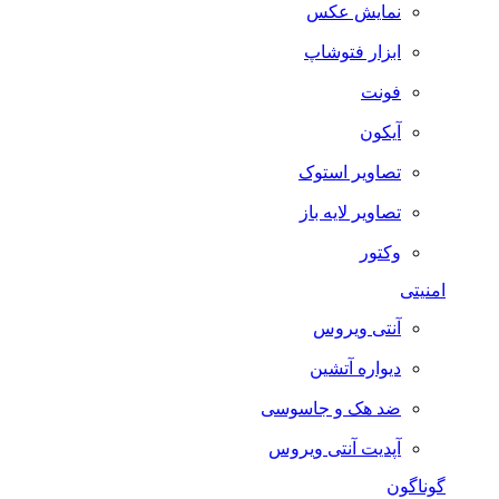
نمایش عکس
ابزار فتوشاپ
فونت
آیکون
تصاویر استوک
تصاویر لایه باز
وکتور
امنیتی
آنتی ویروس
دیواره آتشین
ضد هک و جاسوسی
آپدیت آنتی ویروس
گوناگون