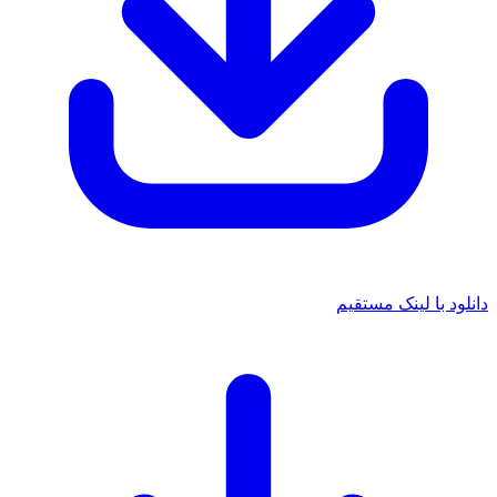
د با لینک مستقیم