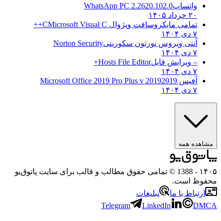
واتساپ
WhatsApp PC 2.2620.102.0
۲۰ خرداد ۱۴۰۵
تمامی مایکروسافت ویژوال C
Microsoft Visual C++
۷ دی ۱۴۰۴
آنتی ویروس نورتون سکوریتی
Norton Security
۷ دی ۱۴۰۴
– ویرایش فایل
Hosts File Editor+
۷ دی ۱۴۰۴
آفیس 2019
2019 Microsoft Office 2019 Pro Plus v
۷ دی ۱۴۰۴
هده همه
۱
- 1388 © تمامی حقوق مطالب و قالب برای سایت پاتوق‌یو
وظ است.
رتباط با ما
تبلیغات
Telegram
LinkedIn
D