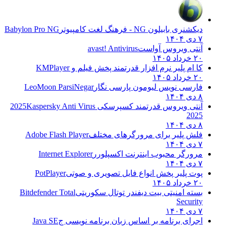
دیکشنری بابیلون NG - فرهنگ لغت کامپیوتر
Babylon Pro NG
۷ دی ۱۴۰۴
آنتی ویروس آواست
avast! Antivirus
۲۰ خرداد ۱۴۰۵
کا ام پلیر نرم افزار قدرتمند پخش فیلم و
KMPlayer
۲۰ خرداد ۱۴۰۵
فارسی نویس لیومون پارسی نگار
LeoMoon ParsiNegar
۸ دی ۱۴۰۴
آنتی ویروس قدرتمند کسپرسکی 2025
Kaspersky Anti Virus
2025
۸ دی ۱۴۰۴
فلش پلیر برای مرورگرهای مختلف
Adobe Flash Player
۷ دی ۱۴۰۴
مرورگر محبوب اینترنت اکسپلورر
Internet Explorer
۷ دی ۱۴۰۴
پوت پلیر پخش انواع فایل تصویری و صوتی
PotPlayer
۲۰ خرداد ۱۴۰۵
بسته امنیتی بیت دیفندر توتال سکوریتی
Bitdefender Total
Security
۷ دی ۱۴۰۴
اجرای برنامه بر اساس زبان برنامه نویسی ج
Java SE