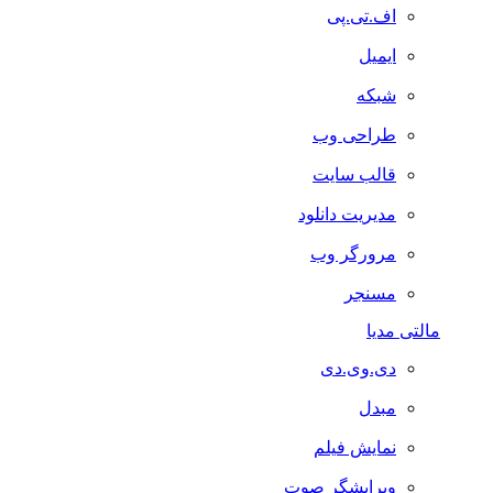
اف.تی.پی
ایمیل
شبکه
طراحی وب
قالب سایت
مدیریت دانلود
مرورگر وب
مسنجر
مالتی مدیا
دی.وی.دی
مبدل
نمایش فیلم
ویرایشگر صوت