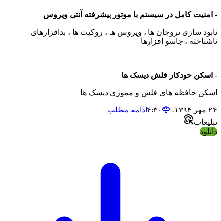
نیت کامل در سیستم با موتور پیشرفته آنتی ویروس
د سازی تروجان ها ، ویروس ها ، روکیت ها ، بدافزارهای
خته ، جاسو افزارها
کن خودکار فلش دیسک ها
 حافظه های فلش و مموری دیسک ها
ادامه مطلب
ات
د