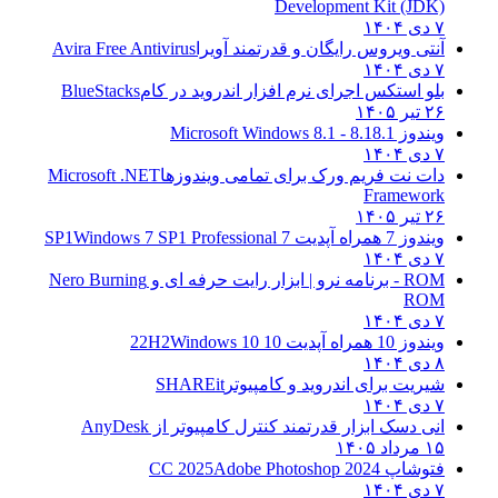
Development Kit (JDK)
۷ دی ۱۴۰۴
آنتی ویروس رایگان و قدرتمند آویرا
Avira Free Antivirus
۷ دی ۱۴۰۴
بلو استکس اجرای نرم افزار اندروید در کام
BlueStacks
۲۶ تیر ۱۴۰۵
ویندوز 8.1
8.1 - Microsoft Windows 8.1
۷ دی ۱۴۰۴
دات نت فریم ورک برای تمامی ویندوزها
Microsoft .NET
Framework
۲۶ تیر ۱۴۰۵
ویندوز 7 همراه آپدیت 7 SP1
Windows 7 SP1 Professional
۷ دی ۱۴۰۴
ROM - برنامه نرو | ابزار رایت حرفه ای و
Nero Burning
ROM
۷ دی ۱۴۰۴
ویندوز 10 همراه آپدیت 10 22H2
Windows 10
۸ دی ۱۴۰۴
شیریت برای اندروید و کامپیوتر
SHAREit
۷ دی ۱۴۰۴
انی دسک ابزار قدرتمند کنترل کامپیوتر از
AnyDesk
۱۵ مرداد ۱۴۰۵
فتوشاپ CC 2025
Adobe Photoshop 2024
۷ دی ۱۴۰۴