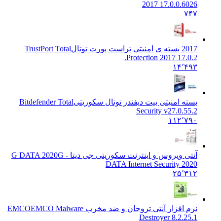
2017 17.0.0.6026
۷۴۷
2017 بسته ی امنیتی تراست پورت توتال
TrustPort Total
Protection 2017 17.0.2.
۱۴٬۴۹۳
بسته امنیتی بیت دیفندر توتال سکوریتی
Bitdefender Total
Security v27.0.55.2
۱۱۲٬۷۹۰
آنتی ویروس و اینترنت سکوریتی جی دیتا - G DATA 2020
G
DATA Internet Security 2020
۲۵٬۳۱۲
نرم افزار آنتی تروجان و ضد مخرب EMCO
EMCO Malware
Destroyer 8.2.25.1