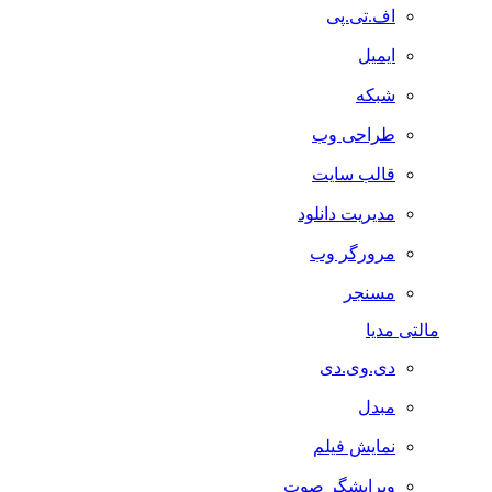
اف.تی.پی
ایمیل
شبکه
طراحی وب
قالب سایت
مدیریت دانلود
مرورگر وب
مسنجر
مالتی مدیا
دی.وی.دی
مبدل
نمایش فیلم
ویرایشگر صوت