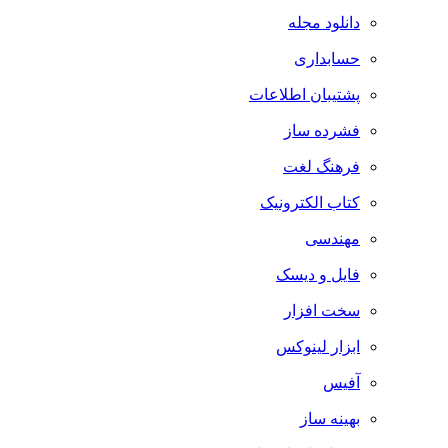
دانلود مجله
حسابداری
پشتیبان اطلاعات
فشرده ساز
فرهنگ لغت
کتاب الکترونیک
مهندسی
فایل و دیسک
سخت افزار
ابزار لینوکس
آفیس
بهینه ساز