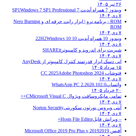
۲۶ تیر ۱۴۰۵
ویندوز 7 همراه آپدیت 7 SP1
Windows 7 SP1 Professional
۷ دی ۱۴۰۴
ROM - برنامه نرو | ابزار رایت حرفه ای و
Nero Burning
ROM
۷ دی ۱۴۰۴
ویندوز 10 همراه آپدیت 10 22H2
Windows 10
۸ دی ۱۴۰۴
شیریت برای اندروید و کامپیوتر
SHAREit
۷ دی ۱۴۰۴
انی دسک ابزار قدرتمند کنترل کامپیوتر از
AnyDesk
۱۵ مرداد ۱۴۰۵
فتوشاپ CC 2025
Adobe Photoshop 2024
۷ دی ۱۴۰۴
واتساپ
WhatsApp PC 2.2620.102.0
۲۰ خرداد ۱۴۰۵
تمامی مایکروسافت ویژوال C
Microsoft Visual C++
۷ دی ۱۴۰۴
آنتی ویروس نورتون سکوریتی
Norton Security
۷ دی ۱۴۰۴
– ویرایش فایل
Hosts File Editor+
۷ دی ۱۴۰۴
آفیس 2019
2019 Microsoft Office 2019 Pro Plus v