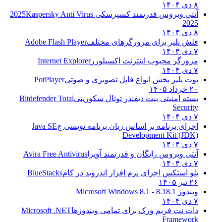
۸ دی ۱۴۰۴
آنتی ویروس قدرتمند کسپرسکی 2025
Kaspersky Anti Virus
2025
۸ دی ۱۴۰۴
فلش پلیر برای مرورگرهای مختلف
Adobe Flash Player
۷ دی ۱۴۰۴
مرورگر محبوب اینترنت اکسپلورر
Internet Explorer
۷ دی ۱۴۰۴
پوت پلیر پخش انواع فایل تصویری و صوتی
PotPlayer
۲۰ خرداد ۱۴۰۵
بسته امنیتی بیت دیفندر توتال سکوریتی
Bitdefender Total
Security
۷ دی ۱۴۰۴
اجرای برنامه بر اساس زبان برنامه نویسی ج
Java SE
Development Kit (JDK)
۷ دی ۱۴۰۴
آنتی ویروس رایگان و قدرتمند آویرا
Avira Free Antivirus
۷ دی ۱۴۰۴
بلو استکس اجرای نرم افزار اندروید در کام
BlueStacks
۲۶ تیر ۱۴۰۵
ویندوز 8.1
8.1 - Microsoft Windows 8.1
۷ دی ۱۴۰۴
دات نت فریم ورک برای تمامی ویندوزها
Microsoft .NET
Framework