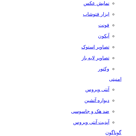
نمایش عکس
ابزار فتوشاپ
فونت
آیکون
تصاویر استوک
تصاویر لایه باز
وکتور
امنیتی
آنتی ویروس
دیواره آتشین
ضد هک و جاسوسی
آپدیت آنتی ویروس
گوناگون