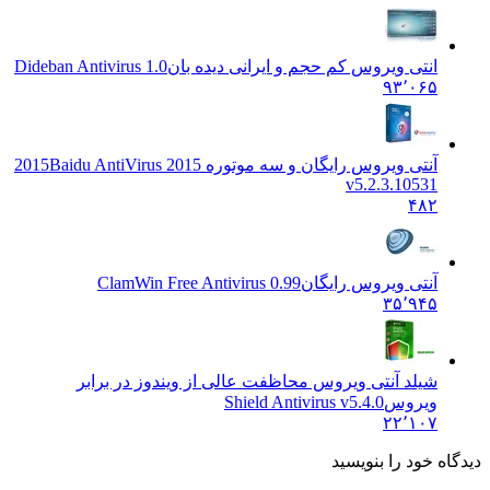
انتی ویروس کم حجم و ایرانی دیده بان
Dideban Antivirus 1.0
۹۳٬۰۶۵
آنتی ویروس رایگان و سه موتوره 2015
Baidu AntiVirus 2015
v5.2.3.10531
۴۸۲
آنتی ویروس رایگان
ClamWin Free Antivirus 0.99
۳۵٬۹۴۵
شیلد آنتی ویروس محاظفت عالی از ویندوز در برابر
ویروس
Shield Antivirus v5.4.0
۲۲٬۱۰۷
 خود را بنویسید