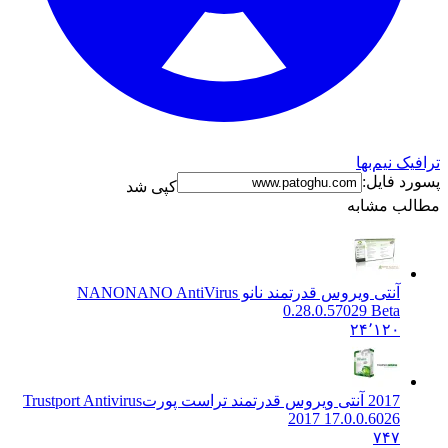
نیم‌بها
فایل:
کپی شد
 مشابه
آنتی ویروس قدرتمند نانو NANO
NANO AntiVirus
0.28.0.57029 Beta
۲۴٬۱۲۰
2017 آنتی ویروس قدرتمند تراست پورت
Trustport Antivirus
2017 17.0.0.6026
۷۴۷