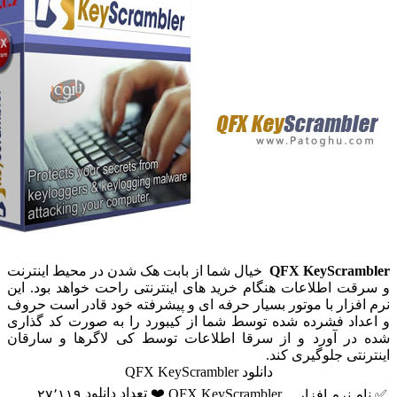
QFX KeyScram
خیال شما از بابت هک شدن در محیط اینترنت
قت اطلاعات هنگام خرید های اینترنتی راحت خواهد بود. این
افزار با موتور بسیار حرفه ای و پیشرفته خود قادر است حروف
داد فشرده شده توسط شما از کیبورد را به صورت کد گذاری
در آورد و از سرقا اطلاعات توسط کی لاگرها و سارقان
نتی جلوگیری کند.
دانلود QFX KeyScrambler
❤️ تعداد دانلود
QFX KeyScrambler
م نرم افزار
۲۷٬۱۱۹