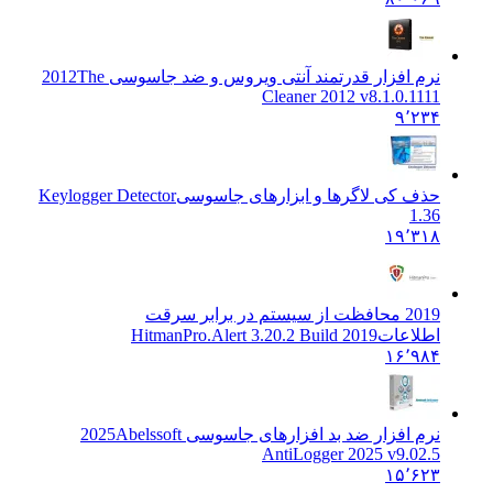
نرم افزار قدرتمند آنتی ویروس و ضد جاسوسی 2012
The
Cleaner 2012 v8.1.0.1111
۹٬۲۳۴
حذف کی لاگرها و ابزارهای جاسوسی
Keylogger Detector
1.36
۱۹٬۳۱۸
2019 محافظت از سیستم در برابر سرقت
اطلاعات
HitmanPro.Alert 3.20.2 Build 2019
۱۶٬۹۸۴
نرم افزار ضد بد افزارهای جاسوسی 2025
Abelssoft
AntiLogger 2025 v9.02.5
۱۵٬۶۲۳