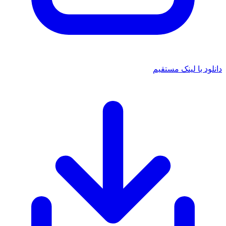
د با لینک مستقیم