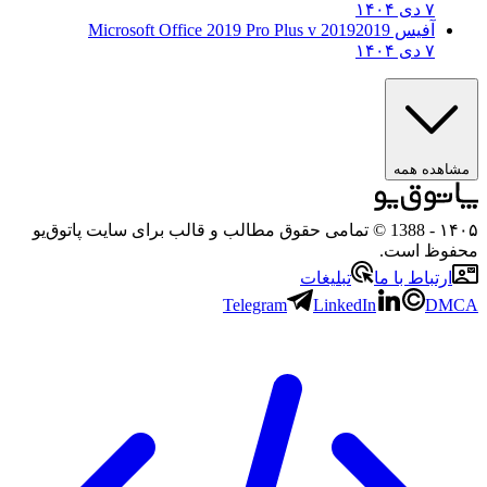
۷ دی ۱۴۰۴
آفیس 2019
2019 Microsoft Office 2019 Pro Plus v
۷ دی ۱۴۰۴
هده همه
۱
- 1388 © تمامی حقوق مطالب و قالب برای سایت پاتوق‌یو
وظ است.
رتباط با ما
تبلیغات
Telegram
LinkedIn
D