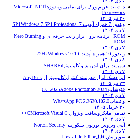
۷ دی ۱۴۰۴
دات نت فریم ورک برای تمامی ویندوزها
Microsoft .NET
Framework
۲۶ تیر ۱۴۰۵
ویندوز 7 همراه آپدیت 7 SP1
Windows 7 SP1 Professional
۷ دی ۱۴۰۴
ROM - برنامه نرو | ابزار رایت حرفه ای و
Nero Burning
ROM
۷ دی ۱۴۰۴
ویندوز 10 همراه آپدیت 10 22H2
Windows 10
۸ دی ۱۴۰۴
شیریت برای اندروید و کامپیوتر
SHAREit
۷ دی ۱۴۰۴
انی دسک ابزار قدرتمند کنترل کامپیوتر از
AnyDesk
۲۳ تیر ۱۴۰۵
فتوشاپ CC 2025
Adobe Photoshop 2024
۷ دی ۱۴۰۴
واتساپ
WhatsApp PC 2.2620.102.0
۲۰ خرداد ۱۴۰۵
تمامی مایکروسافت ویژوال C
Microsoft Visual C++
۷ دی ۱۴۰۴
آنتی ویروس نورتون سکوریتی
Norton Security
۷ دی ۱۴۰۴
– ویرایش فایل
Hosts File Editor+