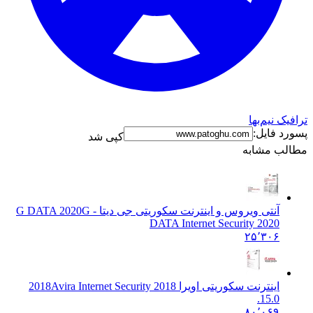
ک نیم‌بها
د فایل:
کپی شد
ب مشابه
آنتی ویروس و اینترنت سکوریتی جی دیتا - G DATA 2020
G
DATA Internet Security 2020
۲۵٬۳۰۶
اینترنت سکوریتی اویرا 2018
Avira Internet Security 2018
15.0.
۸۰٬۰۶۹