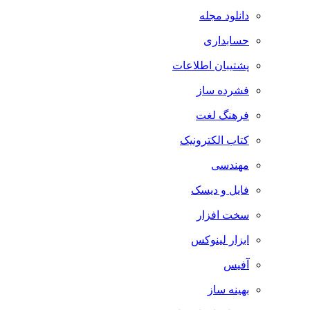
دانلود مجله
حسابداری
پشتیبان اطلاعات
فشرده ساز
فرهنگ لغت
کتاب الکترونیک
مهندسی
فایل و دیسک
سخت افزار
ابزار لینوکس
آفیس
بهینه ساز