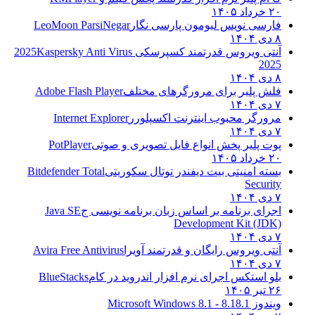
۲۰ خرداد ۱۴۰۵
فارسی نویس لیومون پارسی نگار
LeoMoon ParsiNegar
۸ دی ۱۴۰۴
آنتی ویروس قدرتمند کسپرسکی 2025
Kaspersky Anti Virus
2025
۸ دی ۱۴۰۴
فلش پلیر برای مرورگرهای مختلف
Adobe Flash Player
۷ دی ۱۴۰۴
مرورگر محبوب اینترنت اکسپلورر
Internet Explorer
۷ دی ۱۴۰۴
پوت پلیر پخش انواع فایل تصویری و صوتی
PotPlayer
۲۰ خرداد ۱۴۰۵
بسته امنیتی بیت دیفندر توتال سکوریتی
Bitdefender Total
Security
۷ دی ۱۴۰۴
اجرای برنامه بر اساس زبان برنامه نویسی ج
Java SE
Development Kit (JDK)
۷ دی ۱۴۰۴
آنتی ویروس رایگان و قدرتمند آویرا
Avira Free Antivirus
۷ دی ۱۴۰۴
بلو استکس اجرای نرم افزار اندروید در کام
BlueStacks
۲۶ تیر ۱۴۰۵
ویندوز 8.1
8.1 - Microsoft Windows 8.1