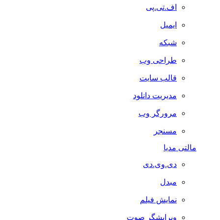
اف.تی.پی
ایمیل
شبکه
طراحی وب
قالب سایت
مدیریت دانلود
مرورگر وب
مسنجر
مالتی مدیا
دی.وی.دی
مبدل
نمایش فیلم
ویرایشگر صوت