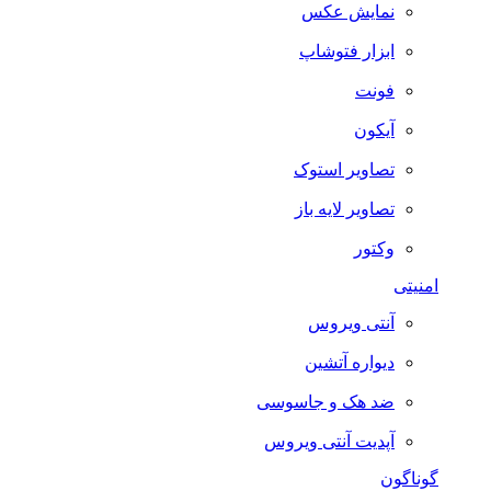
نمایش عکس
ابزار فتوشاپ
فونت
آیکون
تصاویر استوک
تصاویر لایه باز
وکتور
امنیتی
آنتی ویروس
دیواره آتشین
ضد هک و جاسوسی
آپدیت آنتی ویروس
گوناگون