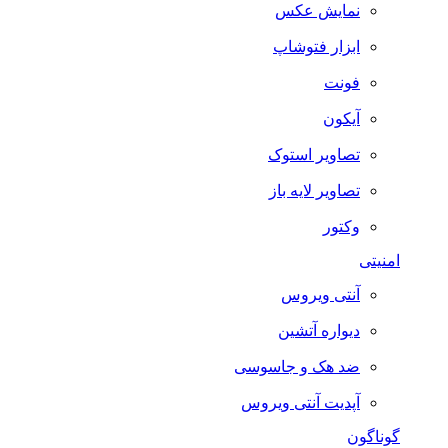
نمایش عکس
ابزار فتوشاپ
فونت
آیکون
تصاویر استوک
تصاویر لایه باز
وکتور
امنیتی
آنتی ویروس
دیواره آتشین
ضد هک و جاسوسی
آپدیت آنتی ویروس
گوناگون