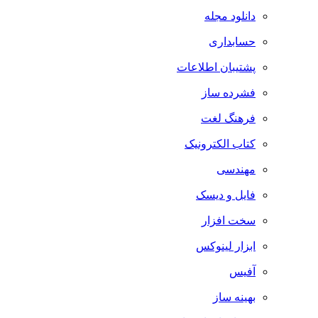
دانلود مجله
حسابداری
پشتیبان اطلاعات
فشرده ساز
فرهنگ لغت
کتاب الکترونیک
مهندسی
فایل و دیسک
سخت افزار
ابزار لینوکس
آفیس
بهینه ساز