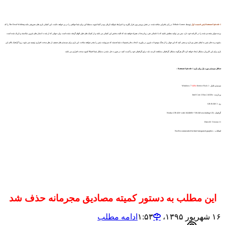
Batman Episode 1 بتمن قسمت اول
توسط Telltale Games در ژانر ماجرایی ساخته شده. در نقش بروس وین قرار بگیرید و با شرایط شوالیه تاریکی بودن آشنا شوید، مسلما این برای شما عواقبی را در پی خواهد داشت. این کمپانی بازی های معروفی مانند The Dead Walking را که
برنده جوایز متعددی شده را در کارنامه خود دارد. پس می توانید مطمئن باشید که با داستانی غنی، زیبا و جذاب همراه خواهید شد که البته مختص این کمپانی می باشد و از کمیک های قبلی الهام گرفته نشده است. وارد جهانی که از شدت انسان های شرور، شکسته و تاریک شده است
بشوید و به جای بتمن به ایفای نقش بپردازید و سعی کنید که این جهان را از چنگ موجودات شرور در بیاورید. انتخاب ها و تصمیمات شما هستند که سرنوشت بتمن را مقدر خواهند ساخت. این بازی برای سیستم های ضعیف از نظر سخت افزاری توصیه نمی شود، زیرا گرافیک بالای این
بازی برای این کاربران مشکل ایجاد خواهد کرد.اگر هرگونه مشکل گرافیکی مشاهده کردید، باید درایو گرافیکی خود را آپدیت کنید، در صورت حل نشدن، مشکل شما احتمالا کمبود سخت افزاری می باشد.
حداقل سیستم مورد نیاز برای بازی Batman Episode 1 :
سیستم عامل : Windows 7
Service Pack 1
64Bit
پردازنده : Intel Core 2 Duo 2.4GHz
رم : 3 GB RAM
گرافیک : Nvidia GTS 450+ with 1024MB+ VRAM (excluding GT)
DirectX: Version 11
اضافات : Not Recommended for Intel integrated graphics
این مطلب به دستور کمیته مصادیق مجرمانه حذف شد
۱۶ شهریور ۱۳۹۵،‏ ۱:۵۳
ادامه مطلب