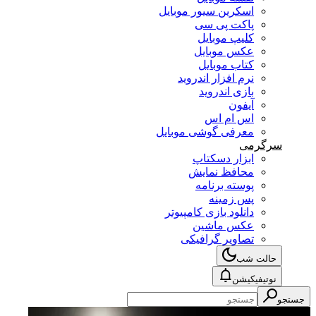
اسکرین سیور موبایل
پاکت پی سی
کلیپ موبایل
عکس موبایل
کتاب موبایل
نرم افزار اندروید
بازی اندروید
آیفون
اس ام اس
معرفی گوشی موبایل
سرگرمی
ابزار دسکتاپ
محافظ نمایش
پوسته برنامه
پس زمینه
دانلود بازی کامپیوتر
عکس ماشین
تصاویر گرافیکی
حالت شب
نوتیفیکیشن
جستجو