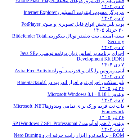
فلش پلیر برای مرورگرهای مختلف
Adobe Flash Player
۷ دی ۱۴۰۴
مرورگر محبوب اینترنت اکسپلورر
Internet Explorer
۷ دی ۱۴۰۴
پوت پلیر پخش انواع فایل تصویری و صوتی
PotPlayer
۲۰ خرداد ۱۴۰۵
بسته امنیتی بیت دیفندر توتال سکوریتی
Bitdefender Total
Security
۷ دی ۱۴۰۴
اجرای برنامه بر اساس زبان برنامه نویسی ج
Java SE
Development Kit (JDK)
۷ دی ۱۴۰۴
آنتی ویروس رایگان و قدرتمند آویرا
Avira Free Antivirus
۷ دی ۱۴۰۴
بلو استکس اجرای نرم افزار اندروید در کام
BlueStacks
۲۶ تیر ۱۴۰۵
ویندوز 8.1
8.1 - Microsoft Windows 8.1
۷ دی ۱۴۰۴
دات نت فریم ورک برای تمامی ویندوزها
Microsoft .NET
Framework
۲۶ تیر ۱۴۰۵
ویندوز 7 همراه آپدیت 7 SP1
Windows 7 SP1 Professional
۷ دی ۱۴۰۴
ROM - برنامه نرو | ابزار رایت حرفه ای و
Nero Burning