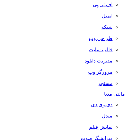
اف.تی.پی
ایمیل
شبکه
طراحی وب
قالب سایت
مدیریت دانلود
مرورگر وب
مسنجر
مالتی مدیا
دی.وی.دی
مبدل
نمایش فیلم
ویرایشگر صوت