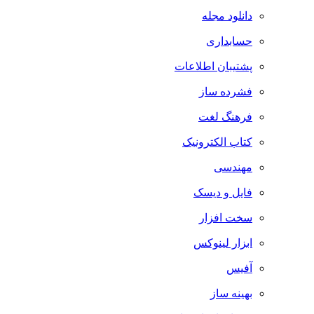
دانلود مجله
حسابداری
پشتیبان اطلاعات
فشرده ساز
فرهنگ لغت
کتاب الکترونیک
مهندسی
فایل و دیسک
سخت افزار
ابزار لینوکس
آفیس
بهینه ساز