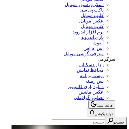
اسکرین سیور موبایل
پاکت پی سی
کلیپ موبایل
عکس موبایل
کتاب موبایل
نرم افزار اندروید
بازی اندروید
آیفون
اس ام اس
معرفی گوشی موبایل
سرگرمی
ابزار دسکتاپ
محافظ نمایش
پوسته برنامه
پس زمینه
دانلود بازی کامپیوتر
عکس ماشین
تصاویر گرافیکی
حالت شب
نوتیفیکیشن
جستجو