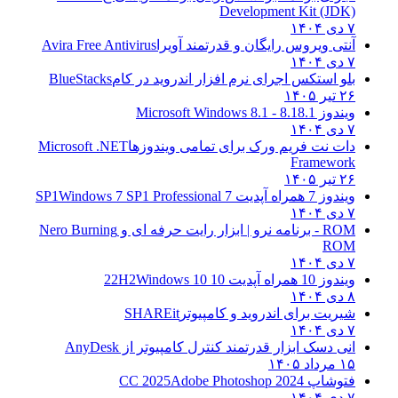
Development Kit (JDK)
۷ دی ۱۴۰۴
آنتی ویروس رایگان و قدرتمند آویرا
Avira Free Antivirus
۷ دی ۱۴۰۴
بلو استکس اجرای نرم افزار اندروید در کام
BlueStacks
۲۶ تیر ۱۴۰۵
ویندوز 8.1
8.1 - Microsoft Windows 8.1
۷ دی ۱۴۰۴
دات نت فریم ورک برای تمامی ویندوزها
Microsoft .NET
Framework
۲۶ تیر ۱۴۰۵
ویندوز 7 همراه آپدیت 7 SP1
Windows 7 SP1 Professional
۷ دی ۱۴۰۴
ROM - برنامه نرو | ابزار رایت حرفه ای و
Nero Burning
ROM
۷ دی ۱۴۰۴
ویندوز 10 همراه آپدیت 10 22H2
Windows 10
۸ دی ۱۴۰۴
شیریت برای اندروید و کامپیوتر
SHAREit
۷ دی ۱۴۰۴
انی دسک ابزار قدرتمند کنترل کامپیوتر از
AnyDesk
۱۵ مرداد ۱۴۰۵
فتوشاپ CC 2025
Adobe Photoshop 2024
۷ دی ۱۴۰۴