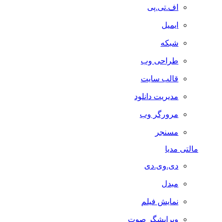
اف.تی.پی
ایمیل
شبکه
طراحی وب
قالب سایت
مدیریت دانلود
مرورگر وب
مسنجر
مالتی مدیا
دی.وی.دی
مبدل
نمایش فیلم
ویرایشگر صوت