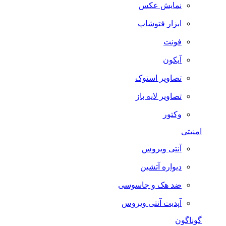
نمایش عکس
ابزار فتوشاپ
فونت
آیکون
تصاویر استوک
تصاویر لایه باز
وکتور
امنیتی
آنتی ویروس
دیواره آتشین
ضد هک و جاسوسی
آپدیت آنتی ویروس
گوناگون