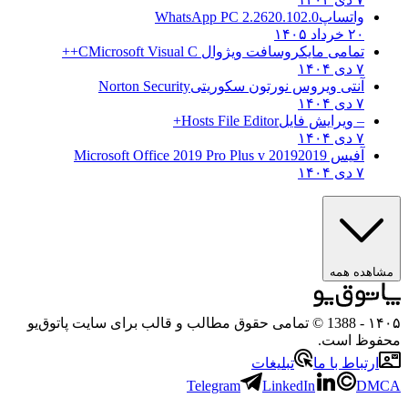
واتساپ
WhatsApp PC 2.2620.102.0
۲۰ خرداد ۱۴۰۵
تمامی مایکروسافت ویژوال C
Microsoft Visual C++
۷ دی ۱۴۰۴
آنتی ویروس نورتون سکوریتی
Norton Security
۷ دی ۱۴۰۴
– ویرایش فایل
Hosts File Editor+
۷ دی ۱۴۰۴
آفیس 2019
2019 Microsoft Office 2019 Pro Plus v
۷ دی ۱۴۰۴
مشاهده همه
۱۴۰۵
- 1388 © تمامی حقوق مطالب و قالب برای سایت پاتوق‌یو
محفوظ است.
ارتباط با ما
تبلیغات
Telegram
LinkedIn
DMCA