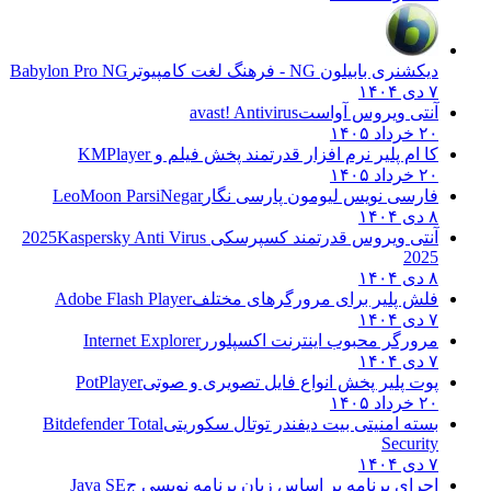
دیکشنری بابیلون NG - فرهنگ لغت کامپیوتر
Babylon Pro NG
۷ دی ۱۴۰۴
آنتی ویروس آواست
avast! Antivirus
۲۰ خرداد ۱۴۰۵
کا ام پلیر نرم افزار قدرتمند پخش فیلم و
KMPlayer
۲۰ خرداد ۱۴۰۵
فارسی نویس لیومون پارسی نگار
LeoMoon ParsiNegar
۸ دی ۱۴۰۴
آنتی ویروس قدرتمند کسپرسکی 2025
Kaspersky Anti Virus
2025
۸ دی ۱۴۰۴
فلش پلیر برای مرورگرهای مختلف
Adobe Flash Player
۷ دی ۱۴۰۴
مرورگر محبوب اینترنت اکسپلورر
Internet Explorer
۷ دی ۱۴۰۴
پوت پلیر پخش انواع فایل تصویری و صوتی
PotPlayer
۲۰ خرداد ۱۴۰۵
بسته امنیتی بیت دیفندر توتال سکوریتی
Bitdefender Total
Security
۷ دی ۱۴۰۴
اجرای برنامه بر اساس زبان برنامه نویسی ج
Java SE