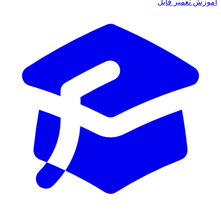
زش تعمیر فایل