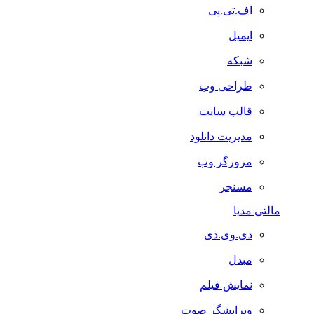
اف.تی.پی
ایمیل
شبکه
طراحی وب
قالب سایت
مدیریت دانلود
مرورگر وب
مسنجر
مالتی مدیا
دی.وی.دی
مبدل
نمایش فیلم
ویرایشگر صوت