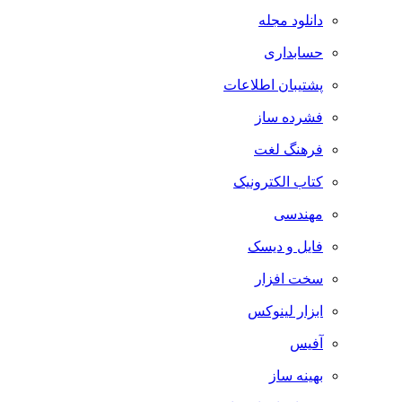
دانلود مجله
حسابداری
پشتیبان اطلاعات
فشرده ساز
فرهنگ لغت
کتاب الکترونیک
مهندسی
فایل و دیسک
سخت افزار
ابزار لینوکس
آفیس
بهینه ساز