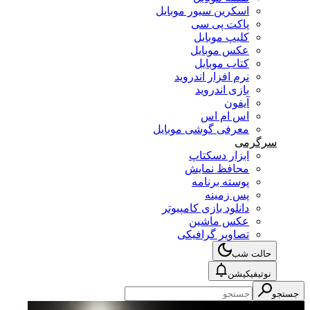
اسکرین سیور موبایل
پاکت پی سی
کلیپ موبایل
عکس موبایل
کتاب موبایل
نرم افزار اندروید
بازی اندروید
آیفون
اس ام اس
معرفی گوشی موبایل
سرگرمی
ابزار دسکتاپ
محافظ نمایش
پوسته برنامه
پس زمینه
دانلود بازی کامپیوتر
عکس ماشین
تصاویر گرافیکی
حالت شب
نوتیفیکیشن
تجو