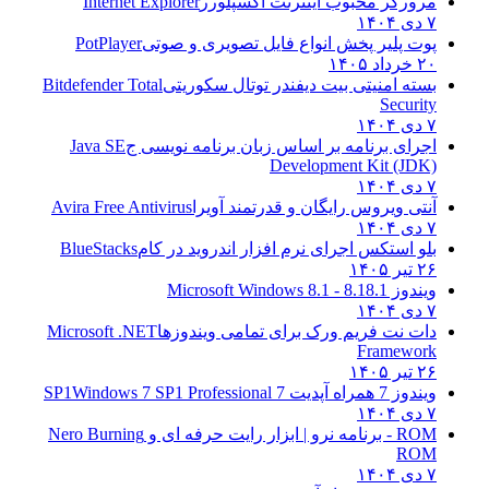
مرورگر محبوب اینترنت اکسپلورر
Internet Explorer
۷ دی ۱۴۰۴
پوت پلیر پخش انواع فایل تصویری و صوتی
PotPlayer
۲۰ خرداد ۱۴۰۵
بسته امنیتی بیت دیفندر توتال سکوریتی
Bitdefender Total
Security
۷ دی ۱۴۰۴
اجرای برنامه بر اساس زبان برنامه نویسی ج
Java SE
Development Kit (JDK)
۷ دی ۱۴۰۴
آنتی ویروس رایگان و قدرتمند آویرا
Avira Free Antivirus
۷ دی ۱۴۰۴
بلو استکس اجرای نرم افزار اندروید در کام
BlueStacks
۲۶ تیر ۱۴۰۵
ویندوز 8.1
8.1 - Microsoft Windows 8.1
۷ دی ۱۴۰۴
دات نت فریم ورک برای تمامی ویندوزها
Microsoft .NET
Framework
۲۶ تیر ۱۴۰۵
ویندوز 7 همراه آپدیت 7 SP1
Windows 7 SP1 Professional
۷ دی ۱۴۰۴
ROM - برنامه نرو | ابزار رایت حرفه ای و
Nero Burning
ROM
۷ دی ۱۴۰۴