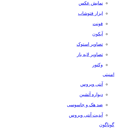
نمایش عکس
ابزار فتوشاپ
فونت
آیکون
تصاویر استوک
تصاویر لایه باز
وکتور
امنیتی
آنتی ویروس
دیواره آتشین
ضد هک و جاسوسی
آپدیت آنتی ویروس
گوناگون