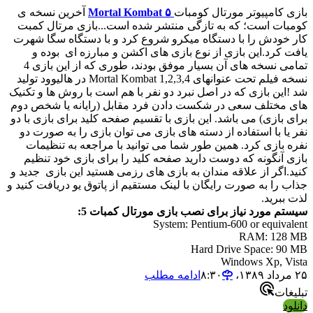
ی کامپیوتر مورتال کومبات
۵ Mortal Kombat
آخرین نسخه ی
بات است؛ که به تازگی منتشر شده است...بازی مرتال کمبت
 خودش را با دستگاه میکرو شروع کرد و با دستگاه سگا شهرت
ت کرد.این بازی از نوع بازی های اکشن و مبارزه ای بوده و
تمامی نسخه های آن بسیار موفق بودند، طوری که از این بازی 4
نسخه فیلم تحت عنوانهای Mortal Kombat 1,2,3,4 در هالیوود تولید
!این بازی که در اصل نبرد دو نفر با هم است با روش ها و تکنیک
 مختلف سعی در شکست دادن فرد مقابل (رایانه یا شخص دوم
ی بازی) می باشد. این بازی با تقسیم صفحه کلید برای بازی با دو
 یا با استفاده از دسته های بازی می توان بازی را به صورت دو
ه بازی کرد. همین طور شما می توانید با مراجعه به تنظیمات
ی آنگونه که دوست دارید صفحه کلید را برای بازی خود تنظیم
د.اگر از علاقه مندان به بازی های رزمی هستید این بازی جدید و
ب را به صورت رایگان با لینک مستقیم از پاتوق یو دریافت کنید و
 ببرید.
تم مورد نیاز برای نصب بازی مورتال کمبات 5:
System: Pentium-600 or equival
RAM: 128 
Hard Drive Space: 90
Windows Xp, Vi
۸
ادامه مطلب
یغات
لود