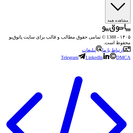
هده همه
۱
- 1388 © تمامی حقوق مطالب و قالب برای سایت پاتوق‌یو
وظ است.
رتباط با ما
تبلیغات
Telegram
LinkedIn
D