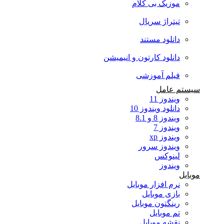
موزیک بی کلام
تیتراژ سریال
دانلود مستند
دانلود کارتون و انیمیشن
فیلم آموزشی
سیستم عامل
ویندوز 11
دانلود ویندوز 10
ویندوز 8 و 8.1
ویندوز 7
ویندوز xp
ویندوز سرور
لینوکس
ویندوز
موبایل
نرم افزار موبایل
بازی موبایل
رینگتون موبایل
تم موبایل
نقشه موبایل