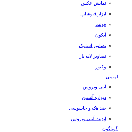
نمایش عکس
ابزار فتوشاپ
فونت
آیکون
تصاویر استوک
تصاویر لایه باز
وکتور
امنیتی
آنتی ویروس
دیواره آتشین
ضد هک و جاسوسی
آپدیت آنتی ویروس
گوناگون