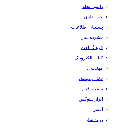
دانلود مجله
حسابداری
پشتیبان اطلاعات
فشرده ساز
فرهنگ لغت
کتاب الکترونیک
مهندسی
فایل و دیسک
سخت افزار
ابزار لینوکس
آفیس
بهینه ساز