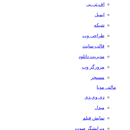
اف.تی.پی
ایمیل
شبکه
طراحی وب
قالب سایت
مدیریت دانلود
مرورگر وب
مسنجر
مالتی مدیا
دی.وی.دی
مبدل
نمایش فیلم
ویرایشگر صوت