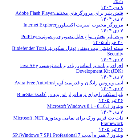
2025
۸ دی ۱۴۰۴
فلش پلیر برای مرورگرهای مختلف
Adobe Flash Player
۷ دی ۱۴۰۴
مرورگر محبوب اینترنت اکسپلورر
Internet Explorer
۷ دی ۱۴۰۴
پوت پلیر پخش انواع فایل تصویری و صوتی
PotPlayer
۲۰ خرداد ۱۴۰۵
بسته امنیتی بیت دیفندر توتال سکوریتی
Bitdefender Total
Security
۷ دی ۱۴۰۴
اجرای برنامه بر اساس زبان برنامه نویسی ج
Java SE
Development Kit (JDK)
۷ دی ۱۴۰۴
آنتی ویروس رایگان و قدرتمند آویرا
Avira Free Antivirus
۷ دی ۱۴۰۴
بلو استکس اجرای نرم افزار اندروید در کام
BlueStacks
۲۶ تیر ۱۴۰۵
ویندوز 8.1
8.1 - Microsoft Windows 8.1
۷ دی ۱۴۰۴
دات نت فریم ورک برای تمامی ویندوزها
Microsoft .NET
Framework
۲۶ تیر ۱۴۰۵
ویندوز 7 همراه آپدیت 7 SP1
Windows 7 SP1 Professional