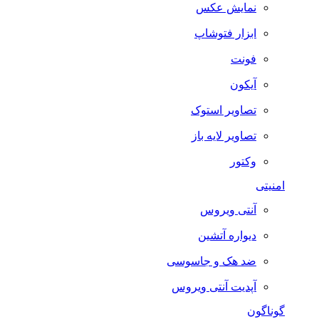
نمایش عکس
ابزار فتوشاپ
فونت
آیکون
تصاویر استوک
تصاویر لایه باز
وکتور
امنیتی
آنتی ویروس
دیواره آتشین
ضد هک و جاسوسی
آپدیت آنتی ویروس
گوناگون