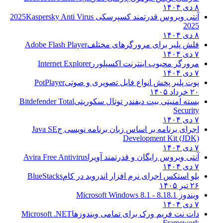
۸ دی ۱۴۰۴
آنتی ویروس قدرتمند کسپرسکی 2025
Kaspersky Anti Virus
2025
۸ دی ۱۴۰۴
فلش پلیر برای مرورگرهای مختلف
Adobe Flash Player
۷ دی ۱۴۰۴
مرورگر محبوب اینترنت اکسپلورر
Internet Explorer
۷ دی ۱۴۰۴
پوت پلیر پخش انواع فایل تصویری و صوتی
PotPlayer
۲۰ خرداد ۱۴۰۵
بسته امنیتی بیت دیفندر توتال سکوریتی
Bitdefender Total
Security
۷ دی ۱۴۰۴
اجرای برنامه بر اساس زبان برنامه نویسی ج
Java SE
Development Kit (JDK)
۷ دی ۱۴۰۴
آنتی ویروس رایگان و قدرتمند آویرا
Avira Free Antivirus
۷ دی ۱۴۰۴
بلو استکس اجرای نرم افزار اندروید در کام
BlueStacks
۲۶ تیر ۱۴۰۵
ویندوز 8.1
8.1 - Microsoft Windows 8.1
۷ دی ۱۴۰۴
دات نت فریم ورک برای تمامی ویندوزها
Microsoft .NET
Framework