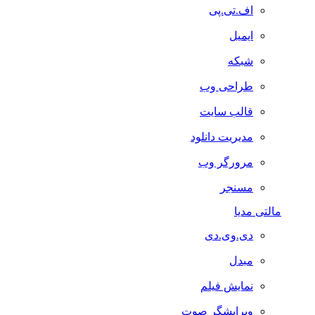
اف.تی.پی
ایمیل
شبکه
طراحی وب
قالب سایت
مدیریت دانلود
مرورگر وب
مسنجر
مالتی مدیا
دی.وی.دی
مبدل
نمایش فیلم
ویرایشگر صوت