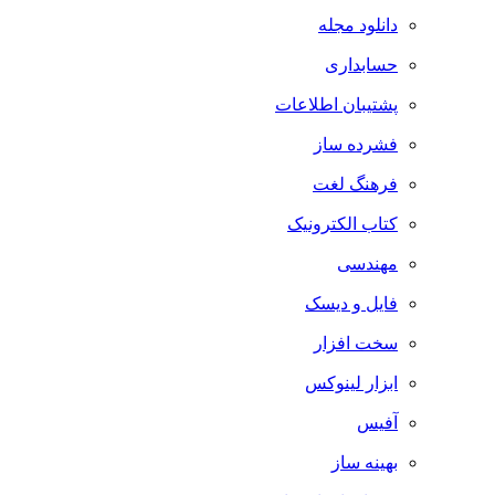
دانلود مجله
حسابداری
پشتیبان اطلاعات
فشرده ساز
فرهنگ لغت
کتاب الکترونیک
مهندسی
فایل و دیسک
سخت افزار
ابزار لینوکس
آفیس
بهینه ساز