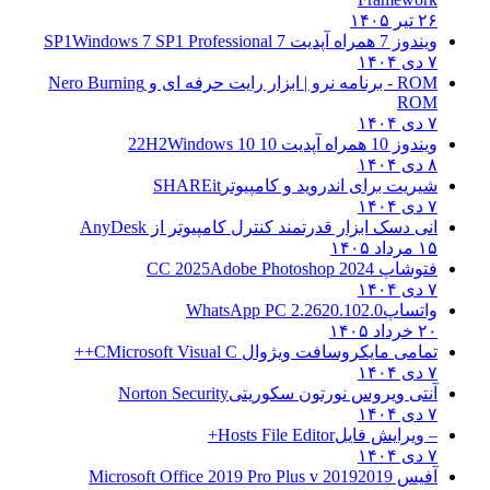
۲۶ تیر ۱۴۰۵
ویندوز 7 همراه آپدیت 7 SP1
Windows 7 SP1 Professional
۷ دی ۱۴۰۴
ROM - برنامه نرو | ابزار رایت حرفه ای و
Nero Burning
ROM
۷ دی ۱۴۰۴
ویندوز 10 همراه آپدیت 10 22H2
Windows 10
۸ دی ۱۴۰۴
شیریت برای اندروید و کامپیوتر
SHAREit
۷ دی ۱۴۰۴
انی دسک ابزار قدرتمند کنترل کامپیوتر از
AnyDesk
۱۵ مرداد ۱۴۰۵
فتوشاپ CC 2025
Adobe Photoshop 2024
۷ دی ۱۴۰۴
واتساپ
WhatsApp PC 2.2620.102.0
۲۰ خرداد ۱۴۰۵
تمامی مایکروسافت ویژوال C
Microsoft Visual C++
۷ دی ۱۴۰۴
آنتی ویروس نورتون سکوریتی
Norton Security
۷ دی ۱۴۰۴
– ویرایش فایل
Hosts File Editor+
۷ دی ۱۴۰۴
آفیس 2019
2019 Microsoft Office 2019 Pro Plus v