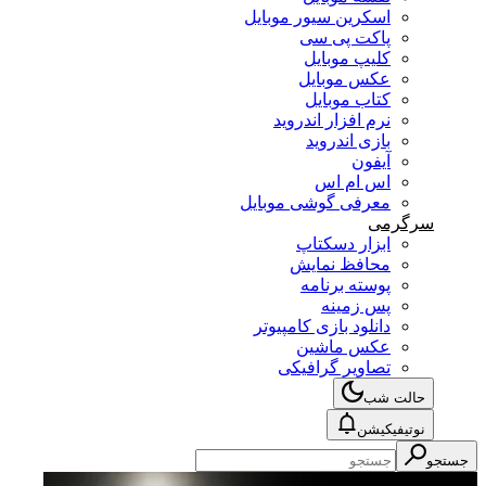
اسکرین سیور موبایل
پاکت پی سی
کلیپ موبایل
عکس موبایل
کتاب موبایل
نرم افزار اندروید
بازی اندروید
آیفون
اس ام اس
معرفی گوشی موبایل
سرگرمی
ابزار دسکتاپ
محافظ نمایش
پوسته برنامه
پس زمینه
دانلود بازی کامپیوتر
عکس ماشین
تصاویر گرافیکی
حالت شب
نوتیفیکیشن
جستجو