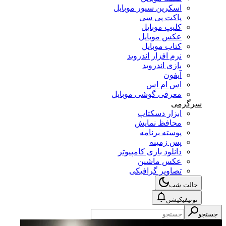
اسکرین سیور موبایل
پاکت پی سی
کلیپ موبایل
عکس موبایل
کتاب موبایل
نرم افزار اندروید
بازی اندروید
آیفون
اس ام اس
معرفی گوشی موبایل
سرگرمی
ابزار دسکتاپ
محافظ نمایش
پوسته برنامه
پس زمینه
دانلود بازی کامپیوتر
عکس ماشین
تصاویر گرافیکی
حالت شب
نوتیفیکیشن
جستجو