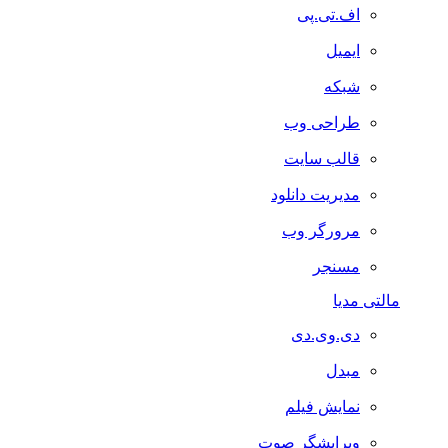
اف.تی.پی
ایمیل
شبکه
طراحی وب
قالب سایت
مدیریت دانلود
مرورگر وب
مسنجر
مالتی مدیا
دی.وی.دی
مبدل
نمایش فیلم
ویرایشگر صوت