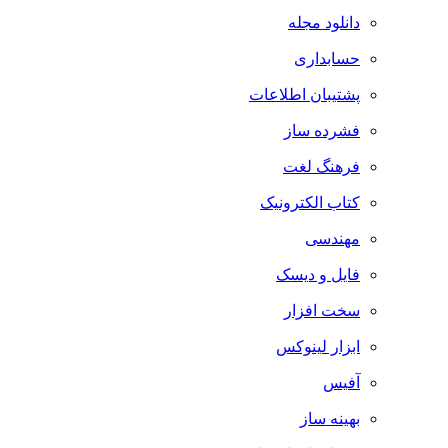
دانلود مجله
حسابداری
پشتیبان اطلاعات
فشرده ساز
فرهنگ لغت
کتاب الکترونیک
مهندسی
فایل و دیسک
سخت افزار
ابزار لینوکس
آفیس
بهینه ساز