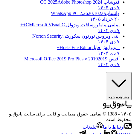
فتوشاپ CC 2025
Adobe Photoshop 2024
۷ دی ۱۴۰۴
واتساپ
WhatsApp PC 2.2620.102.0
۲۰ خرداد ۱۴۰۵
تمامی مایکروسافت ویژوال C
Microsoft Visual C++
۷ دی ۱۴۰۴
آنتی ویروس نورتون سکوریتی
Norton Security
۷ دی ۱۴۰۴
– ویرایش فایل
Hosts File Editor+
۷ دی ۱۴۰۴
آفیس 2019
2019 Microsoft Office 2019 Pro Plus v
۷ دی ۱۴۰۴
مشاهده همه
۱۴۰۵
- 1388 © تمامی حقوق مطالب و قالب برای سایت پاتوق‌یو
محفوظ است.
ارتباط با ما
تبلیغات