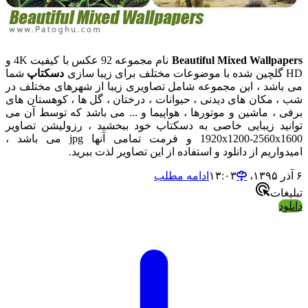
Beautiful Mixed Wallpapers
نام مجموعه 92 عکس با کیفیت 4K و
HD گلچین شده با موضوعات مختلف برای زیبا سازی
دسکتاپ
شما
می باشد ، این مجموعه شامل تصاویری زیبا از شهرهای مختلف در
شب ، مکان های دیدنی ، حیوانات ، درختان ، گل ها ، کوهستان های
برفی ، ماشین و موتورها ، هواپیما و ... می باشد که توسط آن می
توانید زیبایی خاصی به دسکتاپ خود ببخشید ، رزولیشن تصاویر
1920x1200-2560x1600 و فرمت تمامی آنها jpg می باشد ،
امیدواریم از دانلود و استفاده از این تصاویر لذت ببرید.
۶ آذر ۱۳۹۵،‏ ۱۳:۰۳
ادامه مطلب
تبلیغات
دانلود