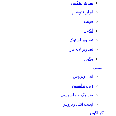
نمایش عکس
ابزار فتوشاپ
فونت
آیکون
تصاویر استوک
تصاویر لایه باز
وکتور
امنیتی
آنتی ویروس
دیواره آتشین
ضد هک و جاسوسی
آپدیت آنتی ویروس
گوناگون