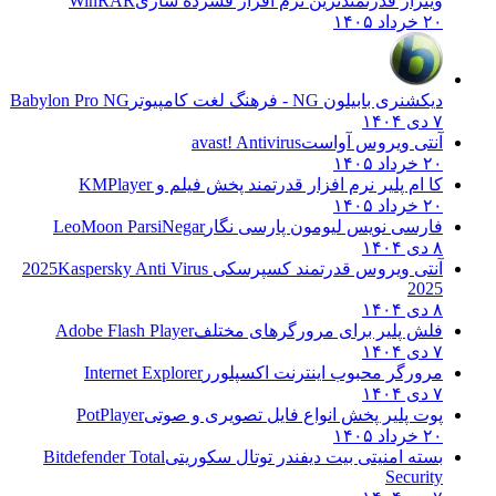
وینرار قدرتمندترین نرم افزار فشرده سازی
WinRAR
۲۰ خرداد ۱۴۰۵
دیکشنری بابیلون NG - فرهنگ لغت کامپیوتر
Babylon Pro NG
۷ دی ۱۴۰۴
آنتی ویروس آواست
avast! Antivirus
۲۰ خرداد ۱۴۰۵
کا ام پلیر نرم افزار قدرتمند پخش فیلم و
KMPlayer
۲۰ خرداد ۱۴۰۵
فارسی نویس لیومون پارسی نگار
LeoMoon ParsiNegar
۸ دی ۱۴۰۴
آنتی ویروس قدرتمند کسپرسکی 2025
Kaspersky Anti Virus
2025
۸ دی ۱۴۰۴
فلش پلیر برای مرورگرهای مختلف
Adobe Flash Player
۷ دی ۱۴۰۴
مرورگر محبوب اینترنت اکسپلورر
Internet Explorer
۷ دی ۱۴۰۴
پوت پلیر پخش انواع فایل تصویری و صوتی
PotPlayer
۲۰ خرداد ۱۴۰۵
بسته امنیتی بیت دیفندر توتال سکوریتی
Bitdefender Total
Security