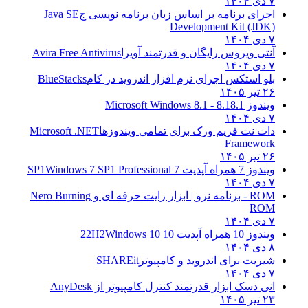
۷ دی ۱۴۰۴
اجرای برنامه بر اساس زبان برنامه نویسی ج
Java SE
Development Kit (JDK)
۷ دی ۱۴۰۴
آنتی ویروس رایگان و قدرتمند آویرا
Avira Free Antivirus
۷ دی ۱۴۰۴
بلو استکس اجرای نرم افزار اندروید در کام
BlueStacks
۲۶ تیر ۱۴۰۵
ویندوز 8.1
8.1 - Microsoft Windows 8.1
۷ دی ۱۴۰۴
دات نت فریم ورک برای تمامی ویندوزها
Microsoft .NET
Framework
۲۶ تیر ۱۴۰۵
ویندوز 7 همراه آپدیت 7 SP1
Windows 7 SP1 Professional
۷ دی ۱۴۰۴
ROM - برنامه نرو | ابزار رایت حرفه ای و
Nero Burning
ROM
۷ دی ۱۴۰۴
ویندوز 10 همراه آپدیت 10 22H2
Windows 10
۸ دی ۱۴۰۴
شیریت برای اندروید و کامپیوتر
SHAREit
۷ دی ۱۴۰۴
انی دسک ابزار قدرتمند کنترل کامپیوتر از
AnyDesk
۲۳ تیر ۱۴۰۵