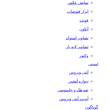
نمایش عکس
ابزار فتوشاپ
فونت
آیکون
تصاویر استوک
تصاویر لایه باز
وکتور
امنیتی
آنتی ویروس
دیواره آتشین
ضد هک و جاسوسی
آپدیت آنتی ویروس
گوناگون