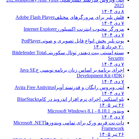
2025
۸ دی ۱۴۰۴
فلش پلیر برای مرورگرهای مختلف
Adobe Flash Player
۷ دی ۱۴۰۴
مرورگر محبوب اینترنت اکسپلورر
Internet Explorer
۷ دی ۱۴۰۴
پوت پلیر پخش انواع فایل تصویری و صوتی
PotPlayer
۲۰ خرداد ۱۴۰۵
بسته امنیتی بیت دیفندر توتال سکوریتی
Bitdefender Total
Security
۷ دی ۱۴۰۴
اجرای برنامه بر اساس زبان برنامه نویسی ج
Java SE
Development Kit (JDK)
۷ دی ۱۴۰۴
آنتی ویروس رایگان و قدرتمند آویرا
Avira Free Antivirus
۷ دی ۱۴۰۴
بلو استکس اجرای نرم افزار اندروید در کام
BlueStacks
۲۶ تیر ۱۴۰۵
ویندوز 8.1
8.1 - Microsoft Windows 8.1
۷ دی ۱۴۰۴
دات نت فریم ورک برای تمامی ویندوزها
Microsoft .NET
Framework
۲۶ تیر ۱۴۰۵