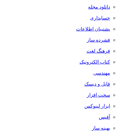
دانلود مجله
حسابداری
پشتیبان اطلاعات
فشرده ساز
فرهنگ لغت
کتاب الکترونیک
مهندسی
فایل و دیسک
سخت افزار
ابزار لینوکس
آفیس
بهینه ساز