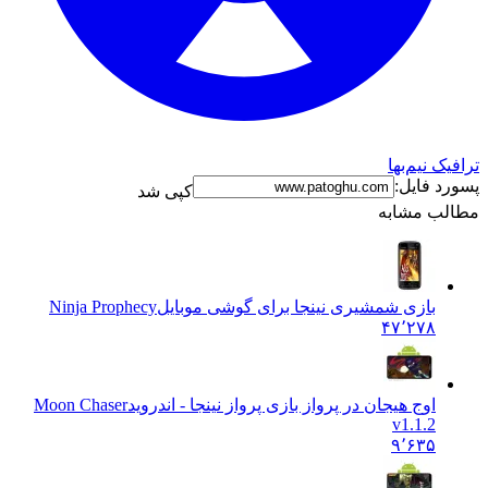
یک نیم‌بها
د فایل:
کپی شد
لب مشابه
بازی شمشیری نینجا برای گوشی موبایل
Ninja Prophecy
۴۷٬۲۷۸
اوج هیجان در پرواز بازی پرواز نینجا - اندروید
Moon Chaser
v1.1.2
۹٬۶۳۵