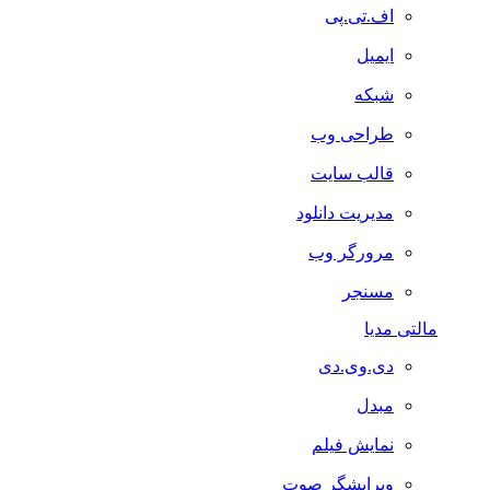
اف.تی.پی
ایمیل
شبکه
طراحی وب
قالب سایت
مدیریت دانلود
مرورگر وب
مسنجر
مالتی مدیا
دی.وی.دی
مبدل
نمایش فیلم
ویرایشگر صوت