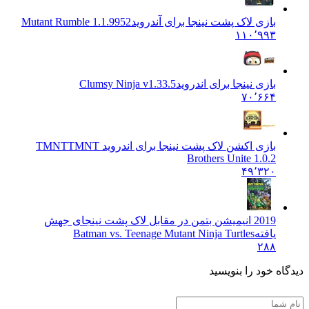
بازی لاک پشت نینجا برای آندروید
Mutant Rumble 1.1.9952
۱۱۰٬۹۹۳
بازی نینجا برای اندروید
Clumsy Ninja v1.33.5
۷۰٬۶۶۴
بازی اکشن لاک پشت نینجا برای اندروید TMNT
TMNT
Brothers Unite 1.0.2
۴۹٬۳۲۰
2019 انیمیشن بتمن در مقابل لاک پشت نینجای جهش
یافته
Batman vs. Teenage Mutant Ninja Turtles
۲۸۸
اه خود را بنویسید