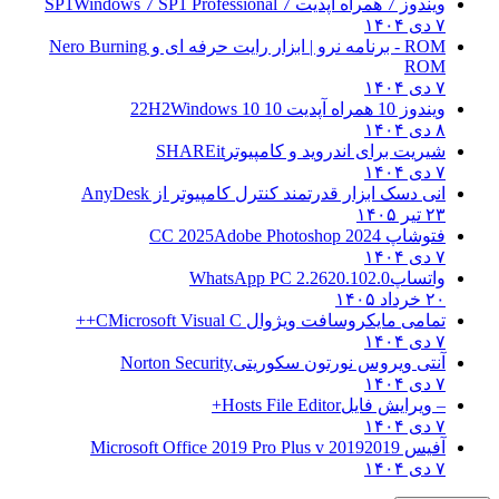
ویندوز 7 همراه آپدیت 7 SP1
Windows 7 SP1 Professional
۷ دی ۱۴۰۴
ROM - برنامه نرو | ابزار رایت حرفه ای و
Nero Burning
ROM
۷ دی ۱۴۰۴
ویندوز 10 همراه آپدیت 10 22H2
Windows 10
۸ دی ۱۴۰۴
شیریت برای اندروید و کامپیوتر
SHAREit
۷ دی ۱۴۰۴
انی دسک ابزار قدرتمند کنترل کامپیوتر از
AnyDesk
۲۳ تیر ۱۴۰۵
فتوشاپ CC 2025
Adobe Photoshop 2024
۷ دی ۱۴۰۴
واتساپ
WhatsApp PC 2.2620.102.0
۲۰ خرداد ۱۴۰۵
تمامی مایکروسافت ویژوال C
Microsoft Visual C++
۷ دی ۱۴۰۴
آنتی ویروس نورتون سکوریتی
Norton Security
۷ دی ۱۴۰۴
– ویرایش فایل
Hosts File Editor+
۷ دی ۱۴۰۴
آفیس 2019
2019 Microsoft Office 2019 Pro Plus v
۷ دی ۱۴۰۴