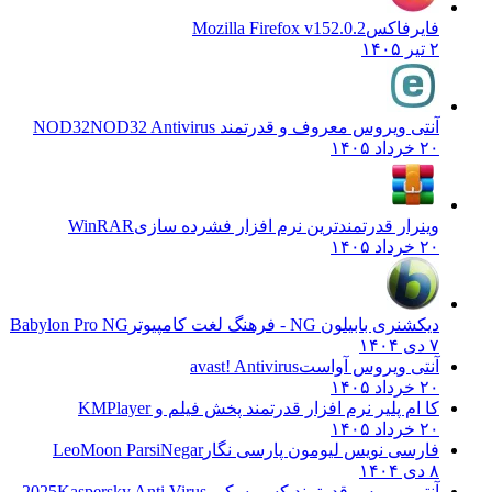
فایرفاکس
Mozilla Firefox v152.0.2
۲ تیر ۱۴۰۵
آنتی ویروس معروف و قدرتمند NOD32
NOD32 Antivirus
۲۰ خرداد ۱۴۰۵
وینرار قدرتمندترین نرم افزار فشرده سازی
WinRAR
۲۰ خرداد ۱۴۰۵
دیکشنری بابیلون NG - فرهنگ لغت کامپیوتر
Babylon Pro NG
۷ دی ۱۴۰۴
آنتی ویروس آواست
avast! Antivirus
۲۰ خرداد ۱۴۰۵
کا ام پلیر نرم افزار قدرتمند پخش فیلم و
KMPlayer
۲۰ خرداد ۱۴۰۵
فارسی نویس لیومون پارسی نگار
LeoMoon ParsiNegar
۸ دی ۱۴۰۴
آنتی ویروس قدرتمند کسپرسکی 2025
Kaspersky Anti Virus