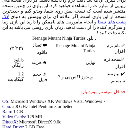
 کنترل آن ها باید دقت لازم را داشته باشید. در بازی صحنه های
یی از مبارزات را مشاهده خواهید کرد. این بازی در چندین نسخه
شر شده است که نسخه پیش روی شما، ویدئو گیم و جدیدترین
ه از این بازی است. اگر علاقه ای برای پیوستن به دنیای
لاک
 های نینجا
و انجام مأموریت های ناممکن را دارید این بازی زیبا
گرم کننده را از دست ندهید. زبان بازی روسی می باشد به این
 دقت کنید !
دانلود Teenage Mutant Ninja Turtles
❤️ تعداد
ام نرم
Teenage Mutant Ninja
۷۴٬۲۲۷
Turtles
ار
دانلود
خه نرم
دانلود
نهایی
🔥 هزینه
رایگان
ار
یازمند
1.2
🔆 حجم
ویندوز اکس پی و 7
گیگابایت
فایل
ستم
قل سیستم موردنیاز:
OS:
Microsoft Windows XP, Windows Vista, Windows 7
Cpu:
2,8 GHz Intel Pentium 3 or better
Ram:
1 GB
Video Cards:
128 MB
DirectX:
Microsoft DirectX 9.0c
Hard Drive:
2 GB Free