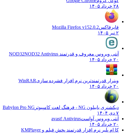
گوگل کروم
Google Chrome
۲۸ خرداد ۱۴۰۵
فایرفاکس
Mozilla Firefox v152.0.2
۲ تیر ۱۴۰۵
آنتی ویروس معروف و قدرتمند NOD32
NOD32 Antivirus
۲۰ خرداد ۱۴۰۵
وینرار قدرتمندترین نرم افزار فشرده سازی
WinRAR
۲۰ خرداد ۱۴۰۵
دیکشنری بابیلون NG - فرهنگ لغت کامپیوتر
Babylon Pro NG
۷ دی ۱۴۰۴
آنتی ویروس آواست
avast! Antivirus
۲۰ خرداد ۱۴۰۵
کا ام پلیر نرم افزار قدرتمند پخش فیلم و
KMPlayer