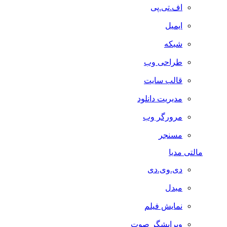
اف.تی.پی
ایمیل
شبکه
طراحی وب
قالب سایت
مدیریت دانلود
مرورگر وب
مسنجر
مالتی مدیا
دی.وی.دی
مبدل
نمایش فیلم
ویرایشگر صوت