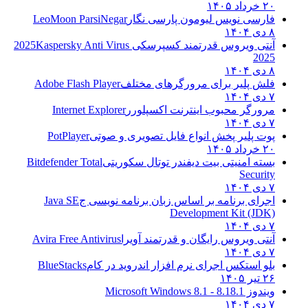
۲۰ خرداد ۱۴۰۵
فارسی نویس لیومون پارسی نگار
LeoMoon ParsiNegar
۸ دی ۱۴۰۴
آنتی ویروس قدرتمند کسپرسکی 2025
Kaspersky Anti Virus
2025
۸ دی ۱۴۰۴
فلش پلیر برای مرورگرهای مختلف
Adobe Flash Player
۷ دی ۱۴۰۴
مرورگر محبوب اینترنت اکسپلورر
Internet Explorer
۷ دی ۱۴۰۴
پوت پلیر پخش انواع فایل تصویری و صوتی
PotPlayer
۲۰ خرداد ۱۴۰۵
بسته امنیتی بیت دیفندر توتال سکوریتی
Bitdefender Total
Security
۷ دی ۱۴۰۴
اجرای برنامه بر اساس زبان برنامه نویسی ج
Java SE
Development Kit (JDK)
۷ دی ۱۴۰۴
آنتی ویروس رایگان و قدرتمند آویرا
Avira Free Antivirus
۷ دی ۱۴۰۴
بلو استکس اجرای نرم افزار اندروید در کام
BlueStacks
۲۶ تیر ۱۴۰۵
ویندوز 8.1
8.1 - Microsoft Windows 8.1
۷ دی ۱۴۰۴