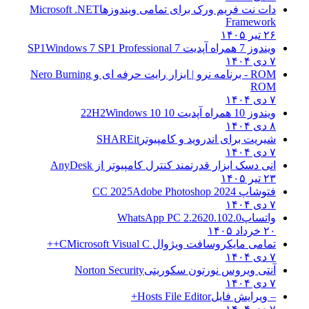
دات نت فریم ورک برای تمامی ویندوزها
Microsoft .NET
Framework
۲۶ تیر ۱۴۰۵
ویندوز 7 همراه آپدیت 7 SP1
Windows 7 SP1 Professional
۷ دی ۱۴۰۴
ROM - برنامه نرو | ابزار رایت حرفه ای و
Nero Burning
ROM
۷ دی ۱۴۰۴
ویندوز 10 همراه آپدیت 10 22H2
Windows 10
۸ دی ۱۴۰۴
شیریت برای اندروید و کامپیوتر
SHAREit
۷ دی ۱۴۰۴
انی دسک ابزار قدرتمند کنترل کامپیوتر از
AnyDesk
۲۳ تیر ۱۴۰۵
فتوشاپ CC 2025
Adobe Photoshop 2024
۷ دی ۱۴۰۴
واتساپ
WhatsApp PC 2.2620.102.0
۲۰ خرداد ۱۴۰۵
تمامی مایکروسافت ویژوال C
Microsoft Visual C++
۷ دی ۱۴۰۴
آنتی ویروس نورتون سکوریتی
Norton Security
۷ دی ۱۴۰۴
– ویرایش فایل
Hosts File Editor+