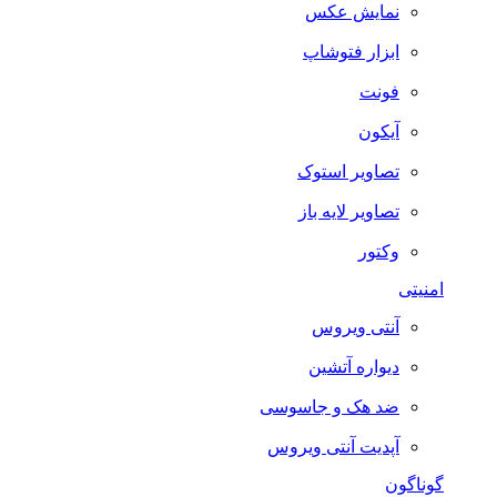
نمایش عکس
ابزار فتوشاپ
فونت
آیکون
تصاویر استوک
تصاویر لایه باز
وکتور
امنیتی
آنتی ویروس
دیواره آتشین
ضد هک و جاسوسی
آپدیت آنتی ویروس
گوناگون