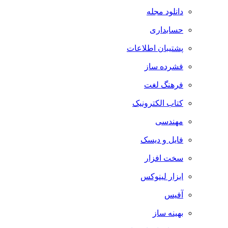
دانلود مجله
حسابداری
پشتیبان اطلاعات
فشرده ساز
فرهنگ لغت
کتاب الکترونیک
مهندسی
فایل و دیسک
سخت افزار
ابزار لینوکس
آفیس
بهینه ساز