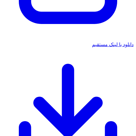
د با لینک مستقیم