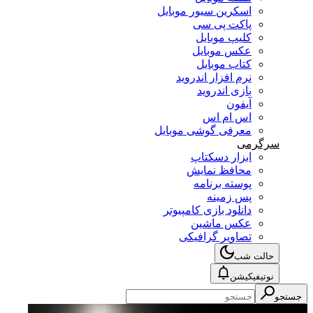
اسکرین سیور موبایل
پاکت پی سی
کلیپ موبایل
عکس موبایل
کتاب موبایل
نرم افزار اندروید
بازی اندروید
آیفون
اس ام اس
معرفی گوشی موبایل
سرگرمی
ابزار دسکتاپ
محافظ نمایش
پوسته برنامه
پس زمینه
دانلود بازی کامپیوتر
عکس ماشین
تصاویر گرافیکی
حالت شب
نوتیفیکیشن
جستجو