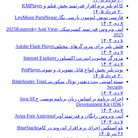
کا ام پلیر نرم افزار قدرتمند پخش فیلم و
KMPlayer
۲۰ خرداد ۱۴۰۵
فارسی نویس لیومون پارسی نگار
LeoMoon ParsiNegar
۸ دی ۱۴۰۴
آنتی ویروس قدرتمند کسپرسکی 2025
Kaspersky Anti Virus
2025
۸ دی ۱۴۰۴
فلش پلیر برای مرورگرهای مختلف
Adobe Flash Player
۷ دی ۱۴۰۴
مرورگر محبوب اینترنت اکسپلورر
Internet Explorer
۷ دی ۱۴۰۴
پوت پلیر پخش انواع فایل تصویری و صوتی
PotPlayer
۲۰ خرداد ۱۴۰۵
بسته امنیتی بیت دیفندر توتال سکوریتی
Bitdefender Total
Security
۷ دی ۱۴۰۴
اجرای برنامه بر اساس زبان برنامه نویسی ج
Java SE
Development Kit (JDK)
۷ دی ۱۴۰۴
آنتی ویروس رایگان و قدرتمند آویرا
Avira Free Antivirus
۷ دی ۱۴۰۴
بلو استکس اجرای نرم افزار اندروید در کام
BlueStacks
۲۶ تیر ۱۴۰۵