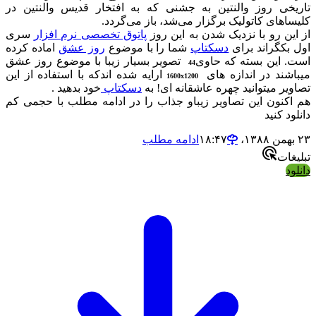
تاریخی روز والنتین به جشنی که به افتخار قدیس والنتین در
کلیساهای کاتولیک برگزار می‌شد، باز می‌گردد.
از این رو با نزدیک شدن به این روز
پاتوق تخصصی نرم افزار
سری
اول بکگراند برای
دسکتاپ
شما را با موضوع
روز عشق
اماده کرده
است. این بسته که حاوی
تصویر بسیار زیبا با موضوع روز عشق
44
میباشند در اندازه های
ارایه شده اندکه با استفاده از این
1600x1200
تصاویر میتوانید چهره عاشقانه ای! به
دسکتاپ
خود بدهید .
هم اکنون این تصاویر زیباو جذاب را در ادامه مطلب با حجمی کم
دانلود کنید
۲۳ بهمن ۱۳۸۸،‏ ۱۸:۴۷
ادامه مطلب
تبلیغات
دانلود