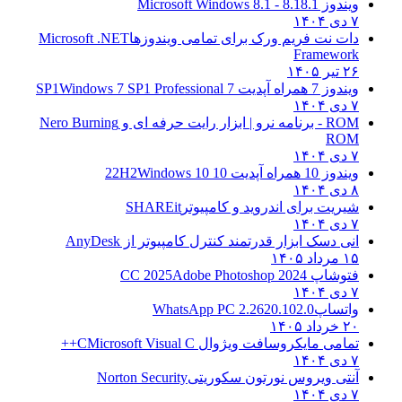
ویندوز 8.1
8.1 - Microsoft Windows 8.1
۷ دی ۱۴۰۴
دات نت فریم ورک برای تمامی ویندوزها
Microsoft .NET
Framework
۲۶ تیر ۱۴۰۵
ویندوز 7 همراه آپدیت 7 SP1
Windows 7 SP1 Professional
۷ دی ۱۴۰۴
ROM - برنامه نرو | ابزار رایت حرفه ای و
Nero Burning
ROM
۷ دی ۱۴۰۴
ویندوز 10 همراه آپدیت 10 22H2
Windows 10
۸ دی ۱۴۰۴
شیریت برای اندروید و کامپیوتر
SHAREit
۷ دی ۱۴۰۴
انی دسک ابزار قدرتمند کنترل کامپیوتر از
AnyDesk
۱۵ مرداد ۱۴۰۵
فتوشاپ CC 2025
Adobe Photoshop 2024
۷ دی ۱۴۰۴
واتساپ
WhatsApp PC 2.2620.102.0
۲۰ خرداد ۱۴۰۵
تمامی مایکروسافت ویژوال C
Microsoft Visual C++
۷ دی ۱۴۰۴
آنتی ویروس نورتون سکوریتی
Norton Security
۷ دی ۱۴۰۴