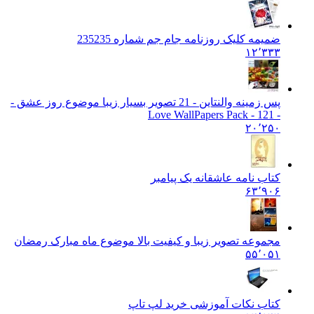
ضمیمه کلیک روزنامه جام جم شماره 235
235
۱۲٬۳۳۳
پس زمینه والنتاین - 21 تصویر بسیار زیبا موضوع روز عشق -
21 - Love WallPapers Pack
- 1
۲۰٬۲۵۰
کتاب نامه عاشقانه یک پیامبر
۶۳٬۹۰۶
مجموعه تصویر زیبا و کیفیت بالا موضوع ماه مبارک رمضان
۵۵٬۰۵۱
کتاب نکات آموزشی خرید لپ تاپ