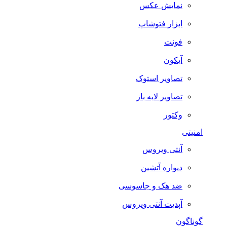
نمایش عکس
ابزار فتوشاپ
فونت
آیکون
تصاویر استوک
تصاویر لایه باز
وکتور
امنیتی
آنتی ویروس
دیواره آتشین
ضد هک و جاسوسی
آپدیت آنتی ویروس
گوناگون