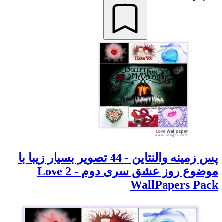
پس زمینه والنتاین - 44 تصویر بسیار زیبا با
موضوع روز عشق سری دوم - 2 Love
WallPapers Pack