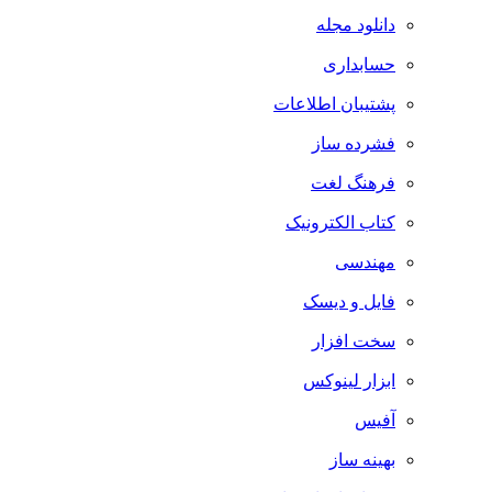
دانلود مجله
حسابداری
پشتیبان اطلاعات
فشرده ساز
فرهنگ لغت
کتاب الکترونیک
مهندسی
فایل و دیسک
سخت افزار
ابزار لینوکس
آفیس
بهینه ساز