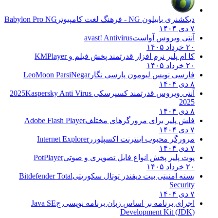
دیکشنری بابیلون NG - فرهنگ لغت کامپیوتر
Babylon Pro NG
۷ دی ۱۴۰۴
آنتی ویروس آواست
avast! Antivirus
۲۰ خرداد ۱۴۰۵
کا ام پلیر نرم افزار قدرتمند پخش فیلم و
KMPlayer
۲۰ خرداد ۱۴۰۵
فارسی نویس لیومون پارسی نگار
LeoMoon ParsiNegar
۸ دی ۱۴۰۴
آنتی ویروس قدرتمند کسپرسکی 2025
Kaspersky Anti Virus
2025
۸ دی ۱۴۰۴
فلش پلیر برای مرورگرهای مختلف
Adobe Flash Player
۷ دی ۱۴۰۴
مرورگر محبوب اینترنت اکسپلورر
Internet Explorer
۷ دی ۱۴۰۴
پوت پلیر پخش انواع فایل تصویری و صوتی
PotPlayer
۲۰ خرداد ۱۴۰۵
بسته امنیتی بیت دیفندر توتال سکوریتی
Bitdefender Total
Security
۷ دی ۱۴۰۴
اجرای برنامه بر اساس زبان برنامه نویسی ج
Java SE
Development Kit (JDK)