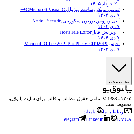
۲۰ خرداد ۱۴۰۵
تمامی مایکروسافت ویژوال C
Microsoft Visual C++
۷ دی ۱۴۰۴
آنتی ویروس نورتون سکوریتی
Norton Security
۷ دی ۱۴۰۴
– ویرایش فایل
Hosts File Editor+
۷ دی ۱۴۰۴
آفیس 2019
2019 Microsoft Office 2019 Pro Plus v
۷ دی ۱۴۰۴
هده همه
۱
- 1388 © تمامی حقوق مطالب و قالب برای سایت پاتوق‌یو
وظ است.
رتباط با ما
تبلیغات
Telegram
LinkedIn
D