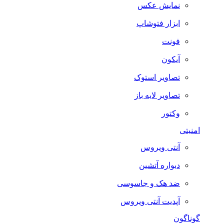
نمایش عکس
ابزار فتوشاپ
فونت
آیکون
تصاویر استوک
تصاویر لایه باز
وکتور
امنیتی
آنتی ویروس
دیواره آتشین
ضد هک و جاسوسی
آپدیت آنتی ویروس
گوناگون