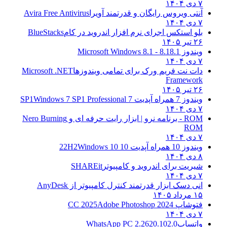
۷ دی ۱۴۰۴
آنتی ویروس رایگان و قدرتمند آویرا
Avira Free Antivirus
۷ دی ۱۴۰۴
بلو استکس اجرای نرم افزار اندروید در کام
BlueStacks
۲۶ تیر ۱۴۰۵
ویندوز 8.1
8.1 - Microsoft Windows 8.1
۷ دی ۱۴۰۴
دات نت فریم ورک برای تمامی ویندوزها
Microsoft .NET
Framework
۲۶ تیر ۱۴۰۵
ویندوز 7 همراه آپدیت 7 SP1
Windows 7 SP1 Professional
۷ دی ۱۴۰۴
ROM - برنامه نرو | ابزار رایت حرفه ای و
Nero Burning
ROM
۷ دی ۱۴۰۴
ویندوز 10 همراه آپدیت 10 22H2
Windows 10
۸ دی ۱۴۰۴
شیریت برای اندروید و کامپیوتر
SHAREit
۷ دی ۱۴۰۴
انی دسک ابزار قدرتمند کنترل کامپیوتر از
AnyDesk
۱۵ مرداد ۱۴۰۵
فتوشاپ CC 2025
Adobe Photoshop 2024
۷ دی ۱۴۰۴
واتساپ
WhatsApp PC 2.2620.102.0