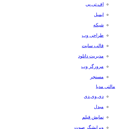
اف.تی.پی
ایمیل
شبکه
طراحی وب
قالب سایت
مدیریت دانلود
مرورگر وب
مسنجر
مالتی مدیا
دی.وی.دی
مبدل
نمایش فیلم
ویرایشگر صوت