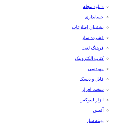
دانلود مجله
حسابداری
پشتیبان اطلاعات
فشرده ساز
فرهنگ لغت
کتاب الکترونیک
مهندسی
فایل و دیسک
سخت افزار
ابزار لینوکس
آفیس
بهینه ساز