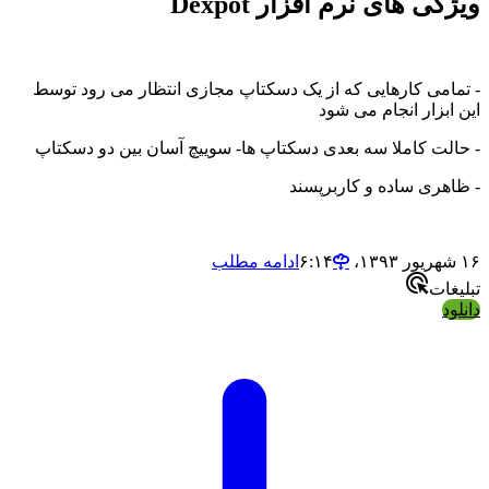
ی های نرم افزار Dexpot
امی کارهایی که از یک دسکتاپ مجازی انتظار می رود توسط
بزار انجام می شود
لت کاملا سه بعدی دسکتاپ ها- سوییچ آسان بین دو دسکتاپ
هری ساده و کاربرپسند
ادامه مطلب
ات
د