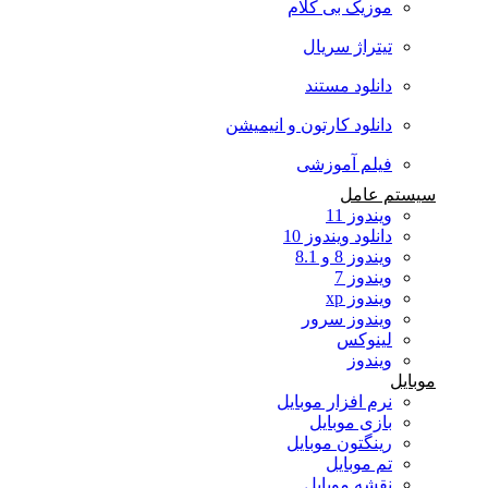
موزیک بی کلام
تیتراژ سریال
دانلود مستند
دانلود کارتون و انیمیشن
فیلم آموزشی
سیستم عامل
ویندوز 11
دانلود ویندوز 10
ویندوز 8 و 8.1
ویندوز 7
ویندوز xp
ویندوز سرور
لینوکس
ویندوز
موبایل
نرم افزار موبایل
بازی موبایل
رینگتون موبایل
تم موبایل
نقشه موبایل