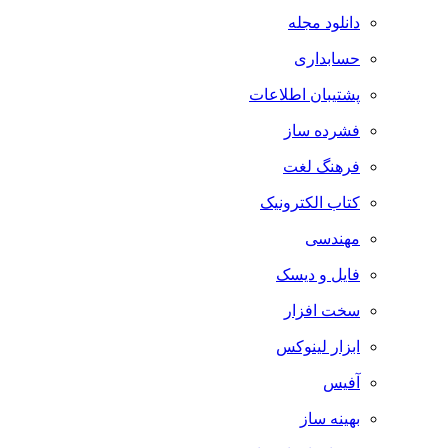
دانلود مجله
حسابداری
پشتیبان اطلاعات
فشرده ساز
فرهنگ لغت
کتاب الکترونیک
مهندسی
فایل و دیسک
سخت افزار
ابزار لینوکس
آفیس
بهینه ساز