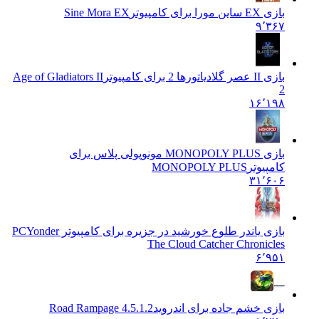
بازی EX ساین مورا برای کامپیوتر
Sine Mora EX
۹٬۳۶۷
بازی II عصر گلادیاتورها 2 برای کامپیوتر
Age of Gladiators II
2
۱۶٬۱۹۸
بازی MONOPOLY PLUS مونوپولی پلاس برای
کامپیوتر
MONOPOLY PLUS
۳۱٬۶۰۶
بازی یاندر طلوع خورشید در جزیره برای کامپیوتر PC
Yonder
The Cloud Catcher Chronicles
۶٬۹۵۱
بازی خشم جاده برای اندروید
Road Rampage 4.5.1.2