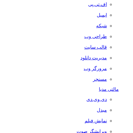
اف.تی.پی
ایمیل
شبکه
طراحی وب
قالب سایت
مدیریت دانلود
مرورگر وب
مسنجر
مالتی مدیا
دی.وی.دی
مبدل
نمایش فیلم
ویرایشگر صوت