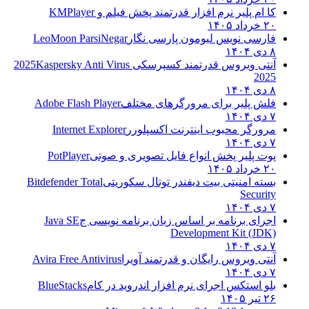
کا ام پلیر نرم افزار قدرتمند پخش فیلم و
KMPlayer
۲۰ خرداد ۱۴۰۵
فارسی نویس لیومون پارسی نگار
LeoMoon ParsiNegar
۸ دی ۱۴۰۴
آنتی ویروس قدرتمند کسپرسکی 2025
Kaspersky Anti Virus
2025
۸ دی ۱۴۰۴
فلش پلیر برای مرورگرهای مختلف
Adobe Flash Player
۷ دی ۱۴۰۴
مرورگر محبوب اینترنت اکسپلورر
Internet Explorer
۷ دی ۱۴۰۴
پوت پلیر پخش انواع فایل تصویری و صوتی
PotPlayer
۲۰ خرداد ۱۴۰۵
بسته امنیتی بیت دیفندر توتال سکوریتی
Bitdefender Total
Security
۷ دی ۱۴۰۴
اجرای برنامه بر اساس زبان برنامه نویسی ج
Java SE
Development Kit (JDK)
۷ دی ۱۴۰۴
آنتی ویروس رایگان و قدرتمند آویرا
Avira Free Antivirus
۷ دی ۱۴۰۴
بلو استکس اجرای نرم افزار اندروید در کام
BlueStacks
۲۶ تیر ۱۴۰۵