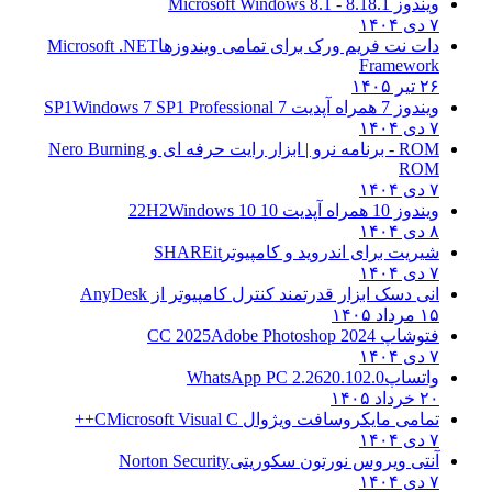
ویندوز 8.1
8.1 - Microsoft Windows 8.1
۷ دی ۱۴۰۴
دات نت فریم ورک برای تمامی ویندوزها
Microsoft .NET
Framework
۲۶ تیر ۱۴۰۵
ویندوز 7 همراه آپدیت 7 SP1
Windows 7 SP1 Professional
۷ دی ۱۴۰۴
ROM - برنامه نرو | ابزار رایت حرفه ای و
Nero Burning
ROM
۷ دی ۱۴۰۴
ویندوز 10 همراه آپدیت 10 22H2
Windows 10
۸ دی ۱۴۰۴
شیریت برای اندروید و کامپیوتر
SHAREit
۷ دی ۱۴۰۴
انی دسک ابزار قدرتمند کنترل کامپیوتر از
AnyDesk
۱۵ مرداد ۱۴۰۵
فتوشاپ CC 2025
Adobe Photoshop 2024
۷ دی ۱۴۰۴
واتساپ
WhatsApp PC 2.2620.102.0
۲۰ خرداد ۱۴۰۵
تمامی مایکروسافت ویژوال C
Microsoft Visual C++
۷ دی ۱۴۰۴
آنتی ویروس نورتون سکوریتی
Norton Security
۷ دی ۱۴۰۴