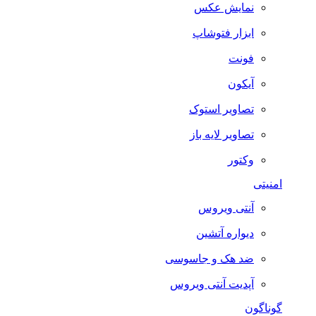
نمایش عکس
ابزار فتوشاپ
فونت
آیکون
تصاویر استوک
تصاویر لایه باز
وکتور
امنیتی
آنتی ویروس
دیواره آتشین
ضد هک و جاسوسی
آپدیت آنتی ویروس
گوناگون