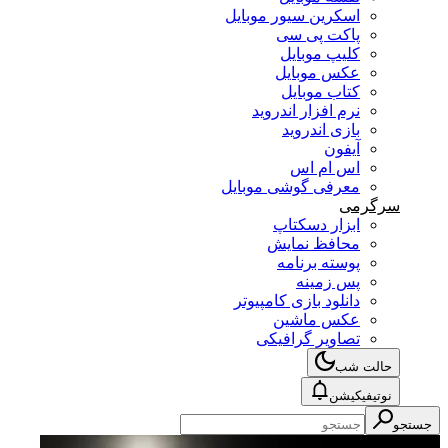
اسکرین سیور موبایل
پاکت پی سی
کلیپ موبایل
عکس موبایل
کتاب موبایل
نرم افزار اندروید
بازی اندروید
آیفون
اس ام اس
معرفی گوشی موبایل
سرگرمی
ابزار دسکتاپ
محافظ نمایش
پوسته برنامه
پس زمینه
دانلود بازی کامپیوتر
عکس ماشین
تصاویر گرافیکی
حالت شب
نوتیفیکیشن
جستجو