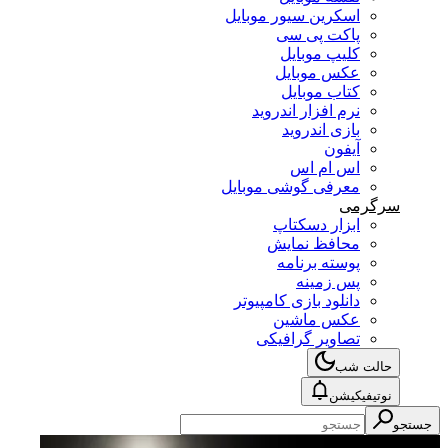
اسکرین سیور موبایل
پاکت پی سی
کلیپ موبایل
عکس موبایل
کتاب موبایل
نرم افزار اندروید
بازی اندروید
آیفون
اس ام اس
معرفی گوشی موبایل
سرگرمی
ابزار دسکتاپ
محافظ نمایش
پوسته برنامه
پس زمینه
دانلود بازی کامپیوتر
عکس ماشین
تصاویر گرافیکی
حالت شب
نوتیفیکیشن
جستجو