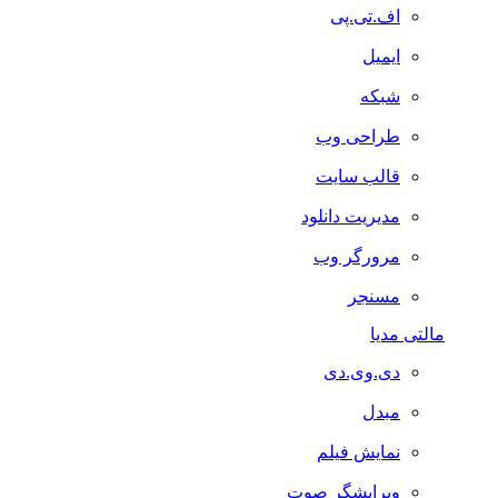
اف.تی.پی
ایمیل
شبکه
طراحی وب
قالب سایت
مدیریت دانلود
مرورگر وب
مسنجر
مالتی مدیا
دی.وی.دی
مبدل
نمایش فیلم
ویرایشگر صوت