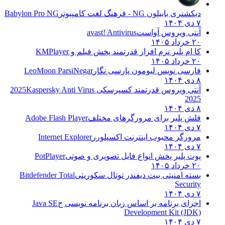
دیکشنری بابیلون NG - فرهنگ لغت کامپیوتر
Babylon Pro NG
۷ دی ۱۴۰۴
آنتی ویروس آواست
avast! Antivirus
۲۰ خرداد ۱۴۰۵
کا ام پلیر نرم افزار قدرتمند پخش فیلم و
KMPlayer
۲۰ خرداد ۱۴۰۵
فارسی نویس لیومون پارسی نگار
LeoMoon ParsiNegar
۸ دی ۱۴۰۴
آنتی ویروس قدرتمند کسپرسکی 2025
Kaspersky Anti Virus
2025
۸ دی ۱۴۰۴
فلش پلیر برای مرورگرهای مختلف
Adobe Flash Player
۷ دی ۱۴۰۴
مرورگر محبوب اینترنت اکسپلورر
Internet Explorer
۷ دی ۱۴۰۴
پوت پلیر پخش انواع فایل تصویری و صوتی
PotPlayer
۲۰ خرداد ۱۴۰۵
بسته امنیتی بیت دیفندر توتال سکوریتی
Bitdefender Total
Security
۷ دی ۱۴۰۴
اجرای برنامه بر اساس زبان برنامه نویسی ج
Java SE
Development Kit (JDK)
۷ دی ۱۴۰۴