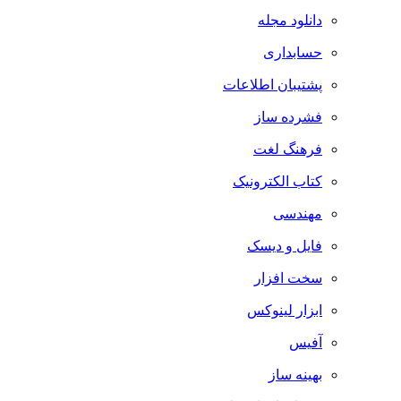
دانلود مجله
حسابداری
پشتیبان اطلاعات
فشرده ساز
فرهنگ لغت
کتاب الکترونیک
مهندسی
فایل و دیسک
سخت افزار
ابزار لینوکس
آفیس
بهینه ساز