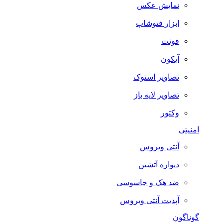
نمایش عکس
ابزار فتوشاپ
فونت
آیکون
تصاویر استوک
تصاویر لایه باز
وکتور
امنیتی
آنتی ویروس
دیواره آتشین
ضد هک و جاسوسی
آپدیت آنتی ویروس
گوناگون