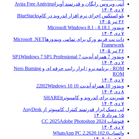
آنتی ویروس رایگان و قدرتمند آویرا
Avira Free Antivirus
۷ دی ۱۴۰۴
بلو استکس اجرای نرم افزار اندروید در کام
BlueStacks
۲۶ تیر ۱۴۰۵
ویندوز 8.1
8.1 - Microsoft Windows 8.1
۷ دی ۱۴۰۴
دات نت فریم ورک برای تمامی ویندوزها
Microsoft .NET
Framework
۲۶ تیر ۱۴۰۵
ویندوز 7 همراه آپدیت 7 SP1
Windows 7 SP1 Professional
۷ دی ۱۴۰۴
ROM - برنامه نرو | ابزار رایت حرفه ای و
Nero Burning
ROM
۷ دی ۱۴۰۴
ویندوز 10 همراه آپدیت 10 22H2
Windows 10
۸ دی ۱۴۰۴
شیریت برای اندروید و کامپیوتر
SHAREit
۷ دی ۱۴۰۴
انی دسک ابزار قدرتمند کنترل کامپیوتر از
AnyDesk
۱۵ مرداد ۱۴۰۵
فتوشاپ CC 2025
Adobe Photoshop 2024
۷ دی ۱۴۰۴
واتساپ
WhatsApp PC 2.2620.102.0
۲۰ خرداد ۱۴۰۵