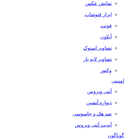
نمایش عکس
ابزار فتوشاپ
فونت
آیکون
تصاویر استوک
تصاویر لایه باز
وکتور
امنیتی
آنتی ویروس
دیواره آتشین
ضد هک و جاسوسی
آپدیت آنتی ویروس
گوناگون