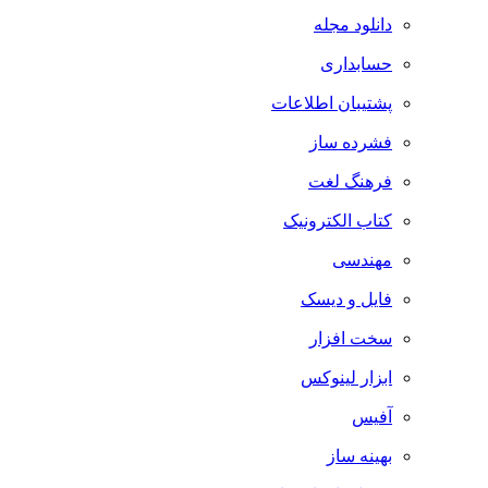
دانلود مجله
حسابداری
پشتیبان اطلاعات
فشرده ساز
فرهنگ لغت
کتاب الکترونیک
مهندسی
فایل و دیسک
سخت افزار
ابزار لینوکس
آفیس
بهینه ساز