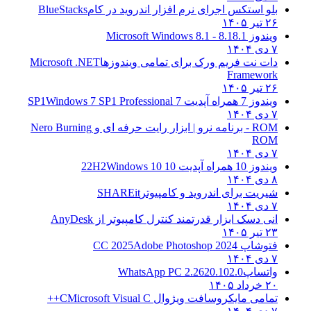
بلو استکس اجرای نرم افزار اندروید در کام
BlueStacks
۲۶ تیر ۱۴۰۵
ویندوز 8.1
8.1 - Microsoft Windows 8.1
۷ دی ۱۴۰۴
دات نت فریم ورک برای تمامی ویندوزها
Microsoft .NET
Framework
۲۶ تیر ۱۴۰۵
ویندوز 7 همراه آپدیت 7 SP1
Windows 7 SP1 Professional
۷ دی ۱۴۰۴
ROM - برنامه نرو | ابزار رایت حرفه ای و
Nero Burning
ROM
۷ دی ۱۴۰۴
ویندوز 10 همراه آپدیت 10 22H2
Windows 10
۸ دی ۱۴۰۴
شیریت برای اندروید و کامپیوتر
SHAREit
۷ دی ۱۴۰۴
انی دسک ابزار قدرتمند کنترل کامپیوتر از
AnyDesk
۲۳ تیر ۱۴۰۵
فتوشاپ CC 2025
Adobe Photoshop 2024
۷ دی ۱۴۰۴
واتساپ
WhatsApp PC 2.2620.102.0
۲۰ خرداد ۱۴۰۵
تمامی مایکروسافت ویژوال C
Microsoft Visual C++