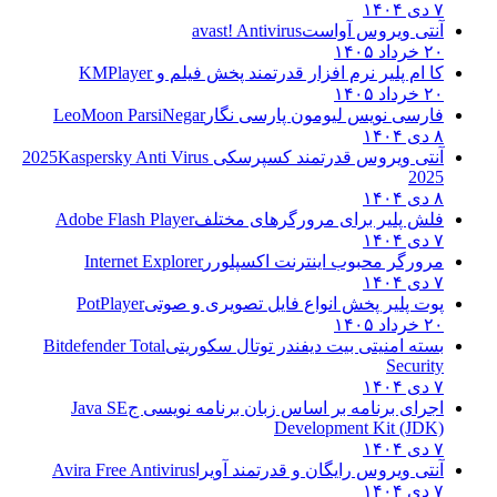
۷ دی ۱۴۰۴
آنتی ویروس آواست
avast! Antivirus
۲۰ خرداد ۱۴۰۵
کا ام پلیر نرم افزار قدرتمند پخش فیلم و
KMPlayer
۲۰ خرداد ۱۴۰۵
فارسی نویس لیومون پارسی نگار
LeoMoon ParsiNegar
۸ دی ۱۴۰۴
آنتی ویروس قدرتمند کسپرسکی 2025
Kaspersky Anti Virus
2025
۸ دی ۱۴۰۴
فلش پلیر برای مرورگرهای مختلف
Adobe Flash Player
۷ دی ۱۴۰۴
مرورگر محبوب اینترنت اکسپلورر
Internet Explorer
۷ دی ۱۴۰۴
پوت پلیر پخش انواع فایل تصویری و صوتی
PotPlayer
۲۰ خرداد ۱۴۰۵
بسته امنیتی بیت دیفندر توتال سکوریتی
Bitdefender Total
Security
۷ دی ۱۴۰۴
اجرای برنامه بر اساس زبان برنامه نویسی ج
Java SE
Development Kit (JDK)
۷ دی ۱۴۰۴
آنتی ویروس رایگان و قدرتمند آویرا
Avira Free Antivirus
۷ دی ۱۴۰۴