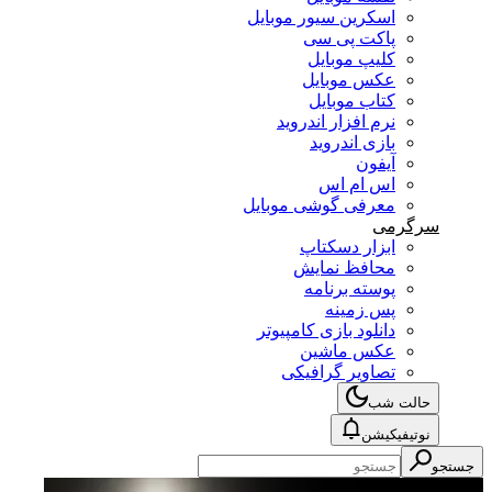
اسکرین سیور موبایل
پاکت پی سی
کلیپ موبایل
عکس موبایل
کتاب موبایل
نرم افزار اندروید
بازی اندروید
آیفون
اس ام اس
معرفی گوشی موبایل
سرگرمی
ابزار دسکتاپ
محافظ نمایش
پوسته برنامه
پس زمینه
دانلود بازی کامپیوتر
عکس ماشین
تصاویر گرافیکی
حالت شب
نوتیفیکیشن
جستجو