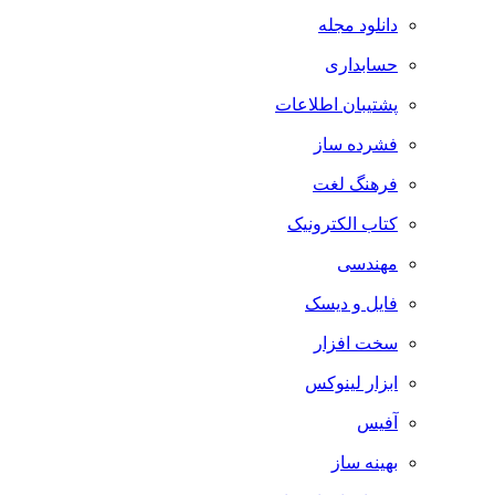
دانلود مجله
حسابداری
پشتیبان اطلاعات
فشرده ساز
فرهنگ لغت
کتاب الکترونیک
مهندسی
فایل و دیسک
سخت افزار
ابزار لینوکس
آفیس
بهینه ساز