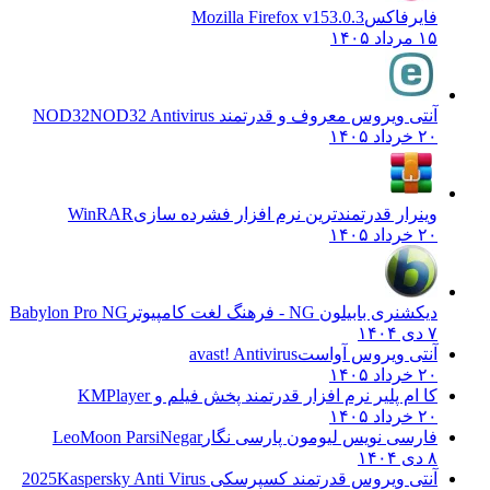
فایرفاکس
Mozilla Firefox v153.0.3
۱۵ مرداد ۱۴۰۵
آنتی ویروس معروف و قدرتمند NOD32
NOD32 Antivirus
۲۰ خرداد ۱۴۰۵
وینرار قدرتمندترین نرم افزار فشرده سازی
WinRAR
۲۰ خرداد ۱۴۰۵
دیکشنری بابیلون NG - فرهنگ لغت کامپیوتر
Babylon Pro NG
۷ دی ۱۴۰۴
آنتی ویروس آواست
avast! Antivirus
۲۰ خرداد ۱۴۰۵
کا ام پلیر نرم افزار قدرتمند پخش فیلم و
KMPlayer
۲۰ خرداد ۱۴۰۵
فارسی نویس لیومون پارسی نگار
LeoMoon ParsiNegar
۸ دی ۱۴۰۴
آنتی ویروس قدرتمند کسپرسکی 2025
Kaspersky Anti Virus