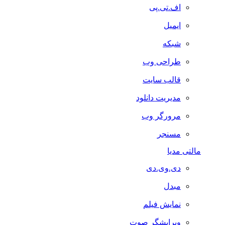
اف.تی.پی
ایمیل
شبکه
طراحی وب
قالب سایت
مدیریت دانلود
مرورگر وب
مسنجر
مالتی مدیا
دی.وی.دی
مبدل
نمایش فیلم
ویرایشگر صوت