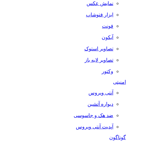
نمایش عکس
ابزار فتوشاپ
فونت
آیکون
تصاویر استوک
تصاویر لایه باز
وکتور
امنیتی
آنتی ویروس
دیواره آتشین
ضد هک و جاسوسی
آپدیت آنتی ویروس
گوناگون