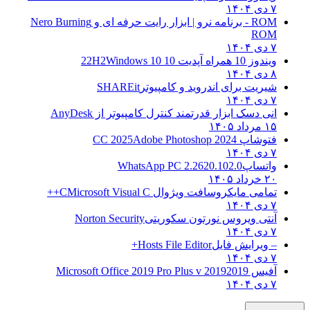
۷ دی ۱۴۰۴
ROM - برنامه نرو | ابزار رایت حرفه ای و
Nero Burning
ROM
۷ دی ۱۴۰۴
ویندوز 10 همراه آپدیت 10 22H2
Windows 10
۸ دی ۱۴۰۴
شیریت برای اندروید و کامپیوتر
SHAREit
۷ دی ۱۴۰۴
انی دسک ابزار قدرتمند کنترل کامپیوتر از
AnyDesk
۱۵ مرداد ۱۴۰۵
فتوشاپ CC 2025
Adobe Photoshop 2024
۷ دی ۱۴۰۴
واتساپ
WhatsApp PC 2.2620.102.0
۲۰ خرداد ۱۴۰۵
تمامی مایکروسافت ویژوال C
Microsoft Visual C++
۷ دی ۱۴۰۴
آنتی ویروس نورتون سکوریتی
Norton Security
۷ دی ۱۴۰۴
– ویرایش فایل
Hosts File Editor+
۷ دی ۱۴۰۴
آفیس 2019
2019 Microsoft Office 2019 Pro Plus v
۷ دی ۱۴۰۴