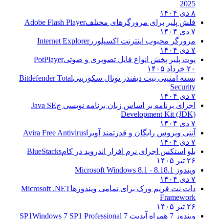
2025
۸ دی ۱۴۰۴
فلش پلیر برای مرورگرهای مختلف
Adobe Flash Player
۷ دی ۱۴۰۴
مرورگر محبوب اینترنت اکسپلورر
Internet Explorer
۷ دی ۱۴۰۴
پوت پلیر پخش انواع فایل تصویری و صوتی
PotPlayer
۲۰ خرداد ۱۴۰۵
بسته امنیتی بیت دیفندر توتال سکوریتی
Bitdefender Total
Security
۷ دی ۱۴۰۴
اجرای برنامه بر اساس زبان برنامه نویسی ج
Java SE
Development Kit (JDK)
۷ دی ۱۴۰۴
آنتی ویروس رایگان و قدرتمند آویرا
Avira Free Antivirus
۷ دی ۱۴۰۴
بلو استکس اجرای نرم افزار اندروید در کام
BlueStacks
۲۶ تیر ۱۴۰۵
ویندوز 8.1
8.1 - Microsoft Windows 8.1
۷ دی ۱۴۰۴
دات نت فریم ورک برای تمامی ویندوزها
Microsoft .NET
Framework
۲۶ تیر ۱۴۰۵
ویندوز 7 همراه آپدیت 7 SP1
Windows 7 SP1 Professional