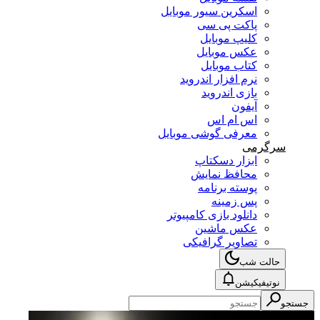
اسکرین سیور موبایل
پاکت پی سی
کلیپ موبایل
عکس موبایل
کتاب موبایل
نرم افزار اندروید
بازی اندروید
آیفون
اس ام اس
معرفی گوشی موبایل
سرگرمی
ابزار دسکتاپ
محافظ نمایش
پوسته برنامه
پس زمینه
دانلود بازی کامپیوتر
عکس ماشین
تصاویر گرافیکی
حالت شب
نوتیفیکیشن
جستجو