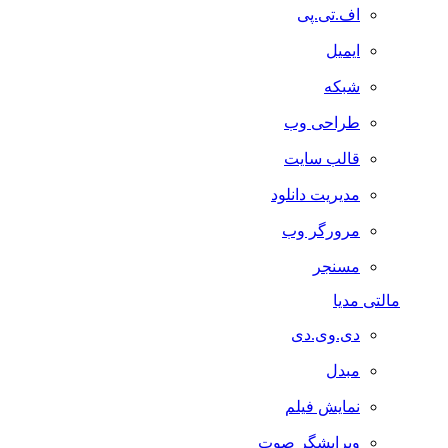
اف.تی.پی
ایمیل
شبکه
طراحی وب
قالب سایت
مدیریت دانلود
مرورگر وب
مسنجر
مالتی مدیا
دی.وی.دی
مبدل
نمایش فیلم
ویرایشگر صوت