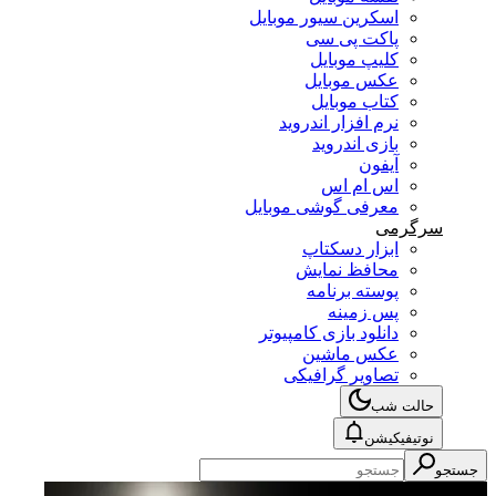
اسکرین سیور موبایل
پاکت پی سی
کلیپ موبایل
عکس موبایل
کتاب موبایل
نرم افزار اندروید
بازی اندروید
آیفون
اس ام اس
معرفی گوشی موبایل
سرگرمی
ابزار دسکتاپ
محافظ نمایش
پوسته برنامه
پس زمینه
دانلود بازی کامپیوتر
عکس ماشین
تصاویر گرافیکی
حالت شب
نوتیفیکیشن
جستجو