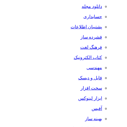
دانلود مجله
حسابداری
پشتیبان اطلاعات
فشرده ساز
فرهنگ لغت
کتاب الکترونیک
مهندسی
فایل و دیسک
سخت افزار
ابزار لینوکس
آفیس
بهینه ساز