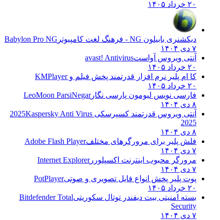
۲۰ خرداد ۱۴۰۵
دیکشنری بابیلون NG - فرهنگ لغت کامپیوتر
Babylon Pro NG
۷ دی ۱۴۰۴
آنتی ویروس آواست
avast! Antivirus
۲۰ خرداد ۱۴۰۵
کا ام پلیر نرم افزار قدرتمند پخش فیلم و
KMPlayer
۲۰ خرداد ۱۴۰۵
فارسی نویس لیومون پارسی نگار
LeoMoon ParsiNegar
۸ دی ۱۴۰۴
آنتی ویروس قدرتمند کسپرسکی 2025
Kaspersky Anti Virus
2025
۸ دی ۱۴۰۴
فلش پلیر برای مرورگرهای مختلف
Adobe Flash Player
۷ دی ۱۴۰۴
مرورگر محبوب اینترنت اکسپلورر
Internet Explorer
۷ دی ۱۴۰۴
پوت پلیر پخش انواع فایل تصویری و صوتی
PotPlayer
۲۰ خرداد ۱۴۰۵
بسته امنیتی بیت دیفندر توتال سکوریتی
Bitdefender Total
Security
۷ دی ۱۴۰۴