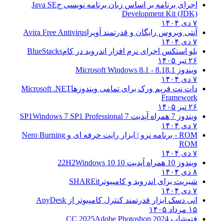
اجرای برنامه بر اساس زبان برنامه نویسی ج
Java SE
Development Kit (JDK)
۷ دی ۱۴۰۴
آنتی ویروس رایگان و قدرتمند آویرا
Avira Free Antivirus
۷ دی ۱۴۰۴
بلو استکس اجرای نرم افزار اندروید در کام
BlueStacks
۲۶ تیر ۱۴۰۵
ویندوز 8.1
8.1 - Microsoft Windows 8.1
۷ دی ۱۴۰۴
دات نت فریم ورک برای تمامی ویندوزها
Microsoft .NET
Framework
۲۶ تیر ۱۴۰۵
ویندوز 7 همراه آپدیت 7 SP1
Windows 7 SP1 Professional
۷ دی ۱۴۰۴
ROM - برنامه نرو | ابزار رایت حرفه ای و
Nero Burning
ROM
۷ دی ۱۴۰۴
ویندوز 10 همراه آپدیت 10 22H2
Windows 10
۸ دی ۱۴۰۴
شیریت برای اندروید و کامپیوتر
SHAREit
۷ دی ۱۴۰۴
انی دسک ابزار قدرتمند کنترل کامپیوتر از
AnyDesk
۱۵ مرداد ۱۴۰۵
فتوشاپ CC 2025
Adobe Photoshop 2024