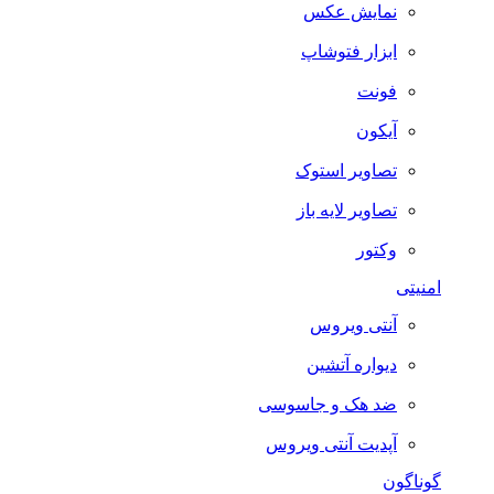
نمایش عکس
ابزار فتوشاپ
فونت
آیکون
تصاویر استوک
تصاویر لایه باز
وکتور
امنیتی
آنتی ویروس
دیواره آتشین
ضد هک و جاسوسی
آپدیت آنتی ویروس
گوناگون