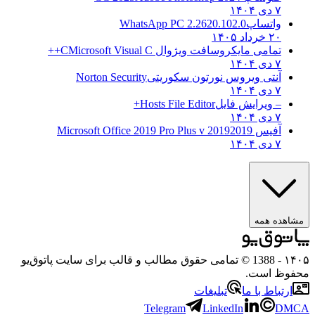
۷ دی ۱۴۰۴
واتساپ
WhatsApp PC 2.2620.102.0
۲۰ خرداد ۱۴۰۵
تمامی مایکروسافت ویژوال C
Microsoft Visual C++
۷ دی ۱۴۰۴
آنتی ویروس نورتون سکوریتی
Norton Security
۷ دی ۱۴۰۴
– ویرایش فایل
Hosts File Editor+
۷ دی ۱۴۰۴
آفیس 2019
2019 Microsoft Office 2019 Pro Plus v
۷ دی ۱۴۰۴
مشاهده همه
۱۴۰۵
- 1388 © تمامی حقوق مطالب و قالب برای سایت پاتوق‌یو
محفوظ است.
ارتباط با ما
تبلیغات
Telegram
LinkedIn
DMCA