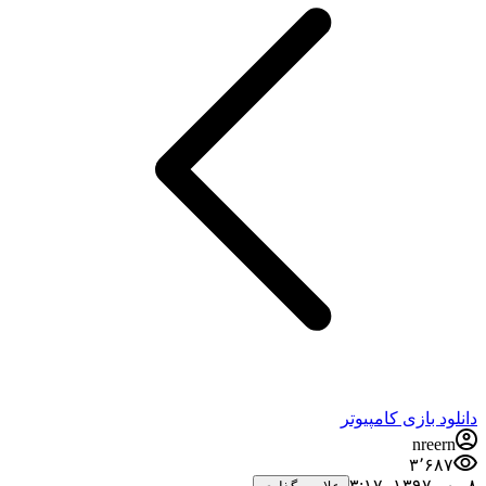
دانلود بازی کامپیوتر
nreern
۳٬۶۸۷
۸ مهر ۱۳۹۷،‏ ۳:۱۷