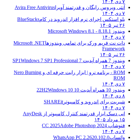
۷ دی ۱۴۰۴
آنتی ویروس رایگان و قدرتمند آویرا
Avira Free Antivirus
۷ دی ۱۴۰۴
بلو استکس اجرای نرم افزار اندروید در کام
BlueStacks
۲۶ تیر ۱۴۰۵
ویندوز 8.1
8.1 - Microsoft Windows 8.1
۷ دی ۱۴۰۴
دات نت فریم ورک برای تمامی ویندوزها
Microsoft .NET
Framework
۲۶ تیر ۱۴۰۵
ویندوز 7 همراه آپدیت 7 SP1
Windows 7 SP1 Professional
۷ دی ۱۴۰۴
ROM - برنامه نرو | ابزار رایت حرفه ای و
Nero Burning
ROM
۷ دی ۱۴۰۴
ویندوز 10 همراه آپدیت 10 22H2
Windows 10
۸ دی ۱۴۰۴
شیریت برای اندروید و کامپیوتر
SHAREit
۷ دی ۱۴۰۴
انی دسک ابزار قدرتمند کنترل کامپیوتر از
AnyDesk
۱۵ مرداد ۱۴۰۵
فتوشاپ CC 2025
Adobe Photoshop 2024
۷ دی ۱۴۰۴
واتساپ
WhatsApp PC 2.2620.102.0