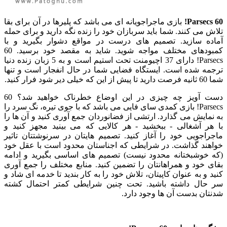
60 Parsecs!
بازی ماجراجویانه ای می باشد که پلیرها در آن برای بقا
تلاش می کنند. شما باید سربازان خود را زنده نگه دارید و برای حمله
آماده سازید. تصمیم های درست در مواقع دشوار بگیرید و با
کمبودهای مختلف مواجه شوید. شاید به مقصد خود برسید. 60
Parsecs! دارای 37 اچیومنت تحت استیم است و به 5 زبان زنده دنیا
ترجمه شده است. ایستگاه فضایی شما در حال انفجار است و تنها
شما 60 ثانیه فرصت دارید تا پیش از این که خیلی دیر شود فرار کنید.
دست آویز چه چیزی در این اوضاع خطرناک خواهید شد؟ 60
Parsecs! بازی کمدی سای فایی می باشد که با جوی تیره، نگ سرد را
به نمایش می گذارد. ارتشی از فضانوردان جمع آوری کنید و آن ها را
با هر آشغالی - ببخشید - هر کالایی که می بینید مجهز کنید و
ماجراجویی خود را آغاز کنید. تصمیم هایتان در سرنوشتتان تاثیر
خواهند گذاشت. در شرایطی که اجناستان محدود است با عقل خود
(که خوشبختانه محدود نیست) تصمیم های اساسی بگیرید و ادامه
بقای خود و همراهانتان را تضمین کنید. منابع مختلف را جمع آوری
کنید و به عنوان کاپیتان، تلاش خود را به کار بندید تا خدمه ای شاد و
سر حال داشته باشید. تحت چنین شرایطی کمتر احتمال کشته
شدنتان بدست آن ها وجود دارد.