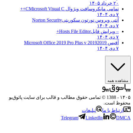
۲۰ خرداد ۱۴۰۵
تمامی مایکروسافت ویژوال C
Microsoft Visual C++
۷ دی ۱۴۰۴
آنتی ویروس نورتون سکوریتی
Norton Security
۷ دی ۱۴۰۴
– ویرایش فایل
Hosts File Editor+
۷ دی ۱۴۰۴
آفیس 2019
2019 Microsoft Office 2019 Pro Plus v
۷ دی ۱۴۰۴
مشاهده همه
۱۴۰۵
- 1388 © تمامی حقوق مطالب و قالب برای سایت پاتوق‌یو
محفوظ است.
ارتباط با ما
تبلیغات
Telegram
LinkedIn
DMCA