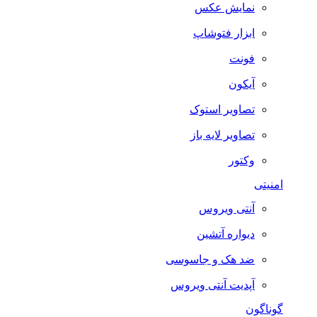
نمایش عکس
ابزار فتوشاپ
فونت
آیکون
تصاویر استوک
تصاویر لایه باز
وکتور
امنیتی
آنتی ویروس
دیواره آتشین
ضد هک و جاسوسی
آپدیت آنتی ویروس
گوناگون