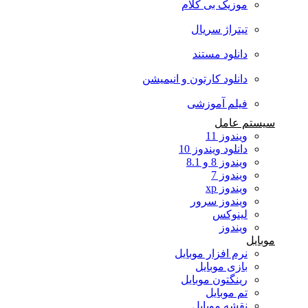
موزیک بی کلام
تیتراژ سریال
دانلود مستند
دانلود کارتون و انیمیشن
فیلم آموزشی
سیستم عامل
ویندوز 11
دانلود ویندوز 10
ویندوز 8 و 8.1
ویندوز 7
ویندوز xp
ویندوز سرور
لینوکس
ویندوز
موبایل
نرم افزار موبایل
بازی موبایل
رینگتون موبایل
تم موبایل
نقشه موبایل