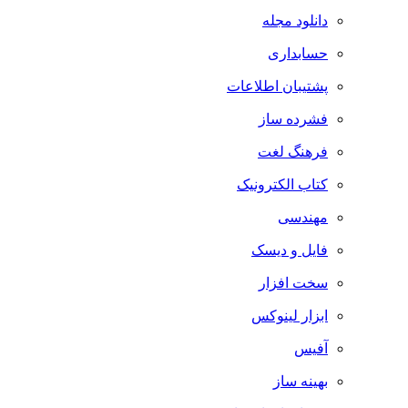
دانلود مجله
حسابداری
پشتیبان اطلاعات
فشرده ساز
فرهنگ لغت
کتاب الکترونیک
مهندسی
فایل و دیسک
سخت افزار
ابزار لینوکس
آفیس
بهینه ساز