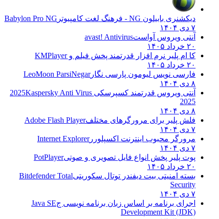
دیکشنری بابیلون NG - فرهنگ لغت کامپیوتر
Babylon Pro NG
۷ دی ۱۴۰۴
آنتی ویروس آواست
avast! Antivirus
۲۰ خرداد ۱۴۰۵
کا ام پلیر نرم افزار قدرتمند پخش فیلم و
KMPlayer
۲۰ خرداد ۱۴۰۵
فارسی نویس لیومون پارسی نگار
LeoMoon ParsiNegar
۸ دی ۱۴۰۴
آنتی ویروس قدرتمند کسپرسکی 2025
Kaspersky Anti Virus
2025
۸ دی ۱۴۰۴
فلش پلیر برای مرورگرهای مختلف
Adobe Flash Player
۷ دی ۱۴۰۴
مرورگر محبوب اینترنت اکسپلورر
Internet Explorer
۷ دی ۱۴۰۴
پوت پلیر پخش انواع فایل تصویری و صوتی
PotPlayer
۲۰ خرداد ۱۴۰۵
بسته امنیتی بیت دیفندر توتال سکوریتی
Bitdefender Total
Security
۷ دی ۱۴۰۴
اجرای برنامه بر اساس زبان برنامه نویسی ج
Java SE
Development Kit (JDK)