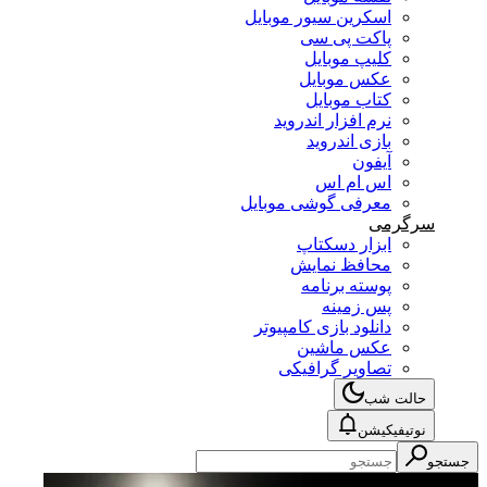
اسکرین سیور موبایل
پاکت پی سی
کلیپ موبایل
عکس موبایل
کتاب موبایل
نرم افزار اندروید
بازی اندروید
آیفون
اس ام اس
معرفی گوشی موبایل
سرگرمی
ابزار دسکتاپ
محافظ نمایش
پوسته برنامه
پس زمینه
دانلود بازی کامپیوتر
عکس ماشین
تصاویر گرافیکی
حالت شب
نوتیفیکیشن
جستجو