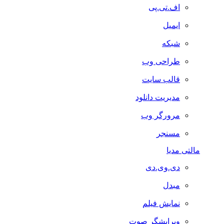
اف.تی.پی
ایمیل
شبکه
طراحی وب
قالب سایت
مدیریت دانلود
مرورگر وب
مسنجر
مالتی مدیا
دی.وی.دی
مبدل
نمایش فیلم
ویرایشگر صوت