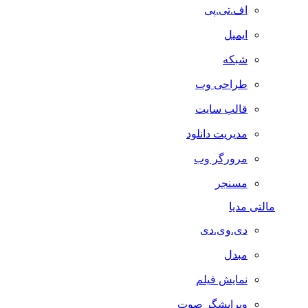
اف.تی.پی
ایمیل
شبکه
طراحی وب
قالب سایت
مدیریت دانلود
مرورگر وب
مسنجر
مالتی مدیا
دی.وی.دی
مبدل
نمایش فیلم
ویرایشگر صوت