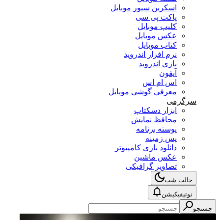
اسکرین سیور موبایل
پاکت پی سی
کلیپ موبایل
عکس موبایل
کتاب موبایل
نرم افزار اندروید
بازی اندروید
آیفون
اس ام اس
معرفی گوشی موبایل
سرگرمی
ابزار دسکتاپ
محافظ نمایش
پوسته برنامه
پس زمینه
دانلود بازی کامپیوتر
عکس ماشین
تصاویر گرافیکی
حالت شب
نوتیفیکیشن
جستجو