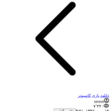
دانلود بازی کامپیوتر
nreern
۷٬۴۴۰
۱۹ بهمن ۱۳۹۷،‏ ۳:۲۱