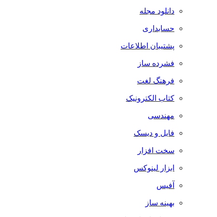
دانلود مجله
حسابداری
پشتیبان اطلاعات
فشرده ساز
فرهنگ لغت
کتاب الکترونیک
مهندسی
فایل و دیسک
سخت افزار
ابزار لینوکس
آفیس
بهینه ساز