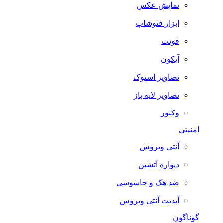
نمایش عکس
ابزار فتوشاپ
فونت
آیکون
تصاویر استوک
تصاویر لایه باز
وکتور
امنیتی
آنتی ویروس
دیواره آتشین
ضد هک و جاسوسی
آپدیت آنتی ویروس
گوناگون