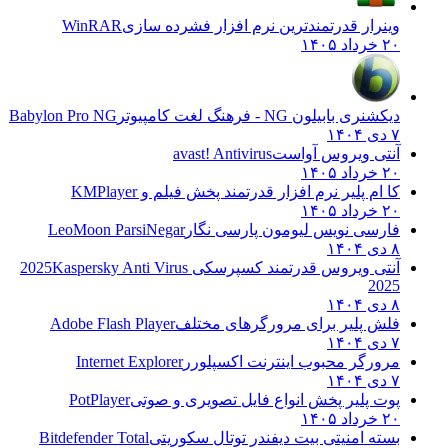
وینرار قدرتمندترین نرم افزار فشرده سازی
WinRAR
۲۰ خرداد ۱۴۰۵
دیکشنری بابیلون NG - فرهنگ لغت کامپیوتر
Babylon Pro NG
۷ دی ۱۴۰۴
آنتی ویروس آواست
avast! Antivirus
۲۰ خرداد ۱۴۰۵
کا ام پلیر نرم افزار قدرتمند پخش فیلم و
KMPlayer
۲۰ خرداد ۱۴۰۵
فارسی نویس لیومون پارسی نگار
LeoMoon ParsiNegar
۸ دی ۱۴۰۴
آنتی ویروس قدرتمند کسپرسکی 2025
Kaspersky Anti Virus
2025
۸ دی ۱۴۰۴
فلش پلیر برای مرورگرهای مختلف
Adobe Flash Player
۷ دی ۱۴۰۴
مرورگر محبوب اینترنت اکسپلورر
Internet Explorer
۷ دی ۱۴۰۴
پوت پلیر پخش انواع فایل تصویری و صوتی
PotPlayer
۲۰ خرداد ۱۴۰۵
بسته امنیتی بیت دیفندر توتال سکوریتی
Bitdefender Total