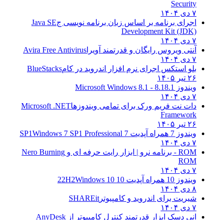
Security
۷ دی ۱۴۰۴
اجرای برنامه بر اساس زبان برنامه نویسی ج
Java SE
Development Kit (JDK)
۷ دی ۱۴۰۴
آنتی ویروس رایگان و قدرتمند آویرا
Avira Free Antivirus
۷ دی ۱۴۰۴
بلو استکس اجرای نرم افزار اندروید در کام
BlueStacks
۲۶ تیر ۱۴۰۵
ویندوز 8.1
8.1 - Microsoft Windows 8.1
۷ دی ۱۴۰۴
دات نت فریم ورک برای تمامی ویندوزها
Microsoft .NET
Framework
۲۶ تیر ۱۴۰۵
ویندوز 7 همراه آپدیت 7 SP1
Windows 7 SP1 Professional
۷ دی ۱۴۰۴
ROM - برنامه نرو | ابزار رایت حرفه ای و
Nero Burning
ROM
۷ دی ۱۴۰۴
ویندوز 10 همراه آپدیت 10 22H2
Windows 10
۸ دی ۱۴۰۴
شیریت برای اندروید و کامپیوتر
SHAREit
۷ دی ۱۴۰۴
انی دسک ابزار قدرتمند کنترل کامپیوتر از
AnyDesk