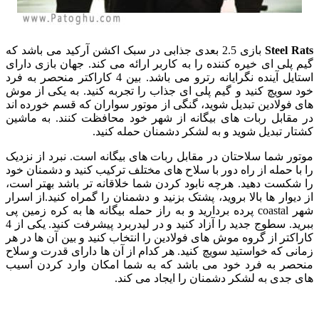
Steel Rats
بازی 2.5 بعدی جذابی در سبک اکشن آرکید می باشد که
گیم پلی ای خیره کننده را به کاربر ارائه می کند. جهان بازی دارای
استایل آینده نگرایانه رترو می باشد. بین 4 کاراکتر منحصر به فرد
خود سویچ کنید و گیم پلی ای جذاب را تجربه کنید. به یکی از موش
های فولادین تبدیل شوید، گنگی از موتور سواران که قسم خورده اند
در مقابل ربات های بیگانه از شهر خود محافظت کنند. به ماشین
کشتار تبدیل شوید و به لشکر دشمنان حمله کنید.
موتور شما سلاحتان در مقابل ربات های بیگانه است. نبرد از نزدیک
را با حمله از راه دور با سلاح های مختلف ترکیب کنید و دشمنان خود
را شکست دهید. هرچه نابود کردن شما خلاقانه تر باشد بهتر است،
از دیوار ها بالا بروید، پشتک بزنید و دشمنان را گمراه کنید.از اسرار
شهر coastal پرده بردارید و به راز حمله بیگانه ها به کره زمین پی
ببرید. سطوج جدید را آزاد کنید و در لیدربرد پیشرفت کنید. یکی از 4
کاراکتر از گروه موش های فولادین را انتخاب کنید و بین آن ها در هر
زمانی که خواستید سویچ کنید. هر کدام از آن ها دارای قدرت و سلاح
منحصر به فرد خود می باشد که به شما امکان وارد کردن آسیب
های جدی به لشکر دشمنان را ایجاد می کند.