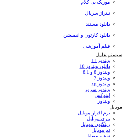
موزیک بی کلام
تیتراژ سریال
دانلود مستند
دانلود کارتون و انیمیشن
فیلم آموزشی
سیستم عامل
ویندوز 11
دانلود ویندوز 10
ویندوز 8 و 8.1
ویندوز 7
ویندوز xp
ویندوز سرور
لینوکس
ویندوز
موبایل
نرم افزار موبایل
بازی موبایل
رینگتون موبایل
تم موبایل
نقشه موبایل