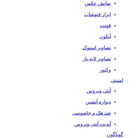
نمایش عکس
ابزار فتوشاپ
فونت
آیکون
تصاویر استوک
تصاویر لایه باز
وکتور
امنیتی
آنتی ویروس
دیواره آتشین
ضد هک و جاسوسی
آپدیت آنتی ویروس
گوناگون