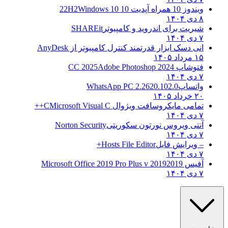
ویندوز 10 همراه آپدیت 10 22H2
Windows 10
۸ دی ۱۴۰۴
شیریت برای اندروید و کامپیوتر
SHAREit
۷ دی ۱۴۰۴
انی دسک ابزار قدرتمند کنترل کامپیوتر از
AnyDesk
۱۵ مرداد ۱۴۰۵
فتوشاپ CC 2025
Adobe Photoshop 2024
۷ دی ۱۴۰۴
واتساپ
WhatsApp PC 2.2620.102.0
۲۰ خرداد ۱۴۰۵
تمامی مایکروسافت ویژوال C
Microsoft Visual C++
۷ دی ۱۴۰۴
آنتی ویروس نورتون سکوریتی
Norton Security
۷ دی ۱۴۰۴
– ویرایش فایل
Hosts File Editor+
۷ دی ۱۴۰۴
آفیس 2019
2019 Microsoft Office 2019 Pro Plus v
۷ دی ۱۴۰۴