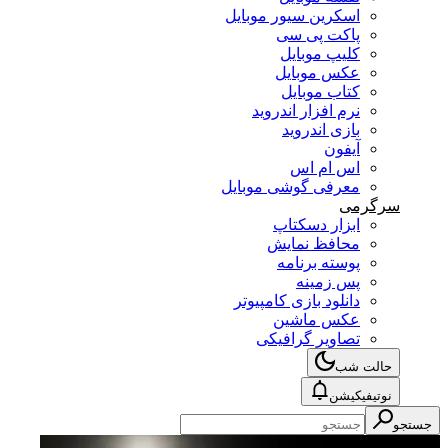
اسکرین سیور موبایل
پاکت پی سی
کلیپ موبایل
عکس موبایل
کتاب موبایل
نرم افزار اندروید
بازی اندروید
آیفون
اس ام اس
معرفی گوشی موبایل
سرگرمی
ابزار دسکتاپ
محافظ نمایش
پوسته برنامه
پس زمینه
دانلود بازی کامپیوتر
عکس ماشین
تصاویر گرافیکی
حالت شب
نوتیفیکیشن
جستجو