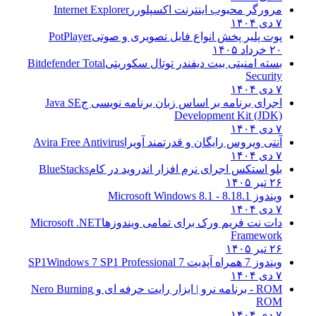
مرورگر محبوب اینترنت اکسپلورر
Internet Explorer
۷ دی ۱۴۰۴
پوت پلیر پخش انواع فایل تصویری و صوتی
PotPlayer
۲۰ خرداد ۱۴۰۵
بسته امنیتی بیت دیفندر توتال سکوریتی
Bitdefender Total
Security
۷ دی ۱۴۰۴
اجرای برنامه بر اساس زبان برنامه نویسی ج
Java SE
Development Kit (JDK)
۷ دی ۱۴۰۴
آنتی ویروس رایگان و قدرتمند آویرا
Avira Free Antivirus
۷ دی ۱۴۰۴
بلو استکس اجرای نرم افزار اندروید در کام
BlueStacks
۲۶ تیر ۱۴۰۵
ویندوز 8.1
8.1 - Microsoft Windows 8.1
۷ دی ۱۴۰۴
دات نت فریم ورک برای تمامی ویندوزها
Microsoft .NET
Framework
۲۶ تیر ۱۴۰۵
ویندوز 7 همراه آپدیت 7 SP1
Windows 7 SP1 Professional
۷ دی ۱۴۰۴
ROM - برنامه نرو | ابزار رایت حرفه ای و
Nero Burning
ROM
۷ دی ۱۴۰۴