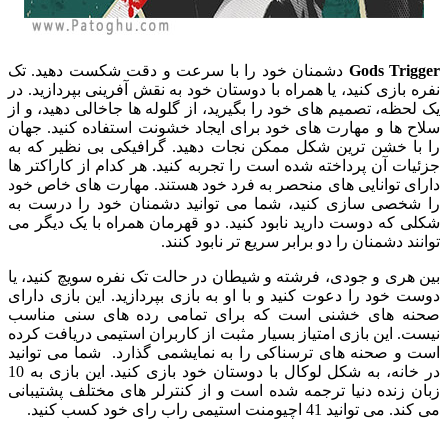
Gods Trigger
دشمنان خود را با سرعت و دقت شکست دهید. تک
نفره بازی کنید، یا همراه با دوستان خود به نقش آفرینی بپردازید. در
یک لحظه، تصمیم های خود را بگیرید، از گلوله ها جاخالی دهید، و از
سلاح ها و مهارت های خود برای ایجاد خشونت استفاده کنید. جهان
را با خشن ترین شکل ممکن نجات دهید. گرافیکی بی نظیر که به
جزئیات آن پرداخته شده است را تجربه کنید. هر کدام از کاراکتر ها
دارای توانایی های منحصر به فرد خود هستند. مهارت های خاص خود
را شخصی سازی کنید، شما می توانید دشمنان خود را درست به
شکلی که دوست دارید نابود کنید. دو قهرمان همراه با یک دیگر می
توانند دشمنان را دو برابر سریع تر نابود کنند.
بین هری و جودی، فرشته و شیطان در حالت تک نفره سویچ کنید، یا
دوست خود را دعوت کنید و با او به بازی بپردازید. این بازی دارای
صحنه های خشنی است که برای تمامی رده های سنی مناسب
نیست. این بازی امتیاز بسیار مثبت از کاربران استیمی دریافت کرده
است و صحنه های ترسناکی را به نمایشمی گذارد. شما می توانید
در خانه، به شکل لوکال با دوستان خود بازی کنید. این بازی به 10
زبان زنده دنیا ترجمه شده است و از کنترلر های مختلف پشتیبانی
می کند. می توانید 41 اچیومنت استیمی راب رای خود کسب کنید.