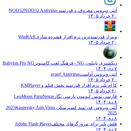
آنتی ویروس معروف و قدرتمند NOD32
NOD32 Antivirus
۲۰ خرداد ۱۴۰۵
وینرار قدرتمندترین نرم افزار فشرده سازی
WinRAR
۲۰ خرداد ۱۴۰۵
دیکشنری بابیلون NG - فرهنگ لغت کامپیوتر
Babylon Pro NG
۷ دی ۱۴۰۴
آنتی ویروس آواست
avast! Antivirus
۲۰ خرداد ۱۴۰۵
کا ام پلیر نرم افزار قدرتمند پخش فیلم و
KMPlayer
۲۰ خرداد ۱۴۰۵
فارسی نویس لیومون پارسی نگار
LeoMoon ParsiNegar
۸ دی ۱۴۰۴
آنتی ویروس قدرتمند کسپرسکی 2025
Kaspersky Anti Virus
2025
۸ دی ۱۴۰۴
فلش پلیر برای مرورگرهای مختلف
Adobe Flash Player
۷ دی ۱۴۰۴