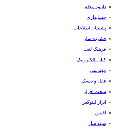
دانلود مجله
حسابداری
پشتیبان اطلاعات
فشرده ساز
فرهنگ لغت
کتاب الکترونیک
مهندسی
فایل و دیسک
سخت افزار
ابزار لینوکس
آفیس
بهینه ساز