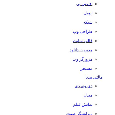
اف.تی.پی
ایمیل
شبکه
طراحی وب
قالب سایت
مدیریت دانلود
مرورگر وب
مسنجر
مالتی مدیا
دی.وی.دی
مبدل
نمایش فیلم
ویرایشگر صوت