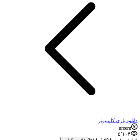
دانلود بازی کامپیوتر
nreern
۵٬۱۰۴
۸ اردیبهشت ۱۳۹۸،‏ ۴:۱۸