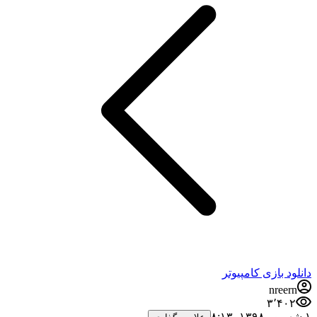
دانلود بازی کامپیوتر
nreern
۳٬۴۰۲
۱ شهریور ۱۳۹۸،‏ ۸:۱۳