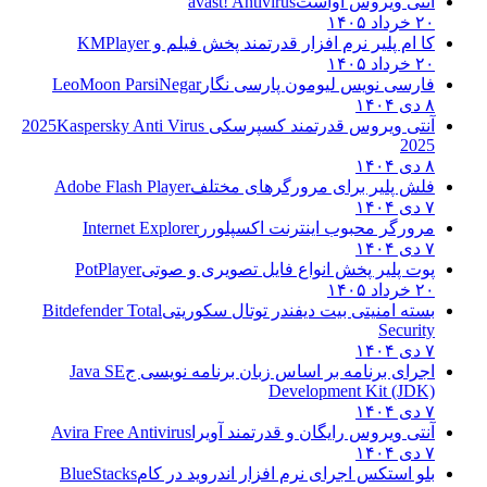
آنتی ویروس آواست
avast! Antivirus
۲۰ خرداد ۱۴۰۵
کا ام پلیر نرم افزار قدرتمند پخش فیلم و
KMPlayer
۲۰ خرداد ۱۴۰۵
فارسی نویس لیومون پارسی نگار
LeoMoon ParsiNegar
۸ دی ۱۴۰۴
آنتی ویروس قدرتمند کسپرسکی 2025
Kaspersky Anti Virus
2025
۸ دی ۱۴۰۴
فلش پلیر برای مرورگرهای مختلف
Adobe Flash Player
۷ دی ۱۴۰۴
مرورگر محبوب اینترنت اکسپلورر
Internet Explorer
۷ دی ۱۴۰۴
پوت پلیر پخش انواع فایل تصویری و صوتی
PotPlayer
۲۰ خرداد ۱۴۰۵
بسته امنیتی بیت دیفندر توتال سکوریتی
Bitdefender Total
Security
۷ دی ۱۴۰۴
اجرای برنامه بر اساس زبان برنامه نویسی ج
Java SE
Development Kit (JDK)
۷ دی ۱۴۰۴
آنتی ویروس رایگان و قدرتمند آویرا
Avira Free Antivirus
۷ دی ۱۴۰۴
بلو استکس اجرای نرم افزار اندروید در کام
BlueStacks