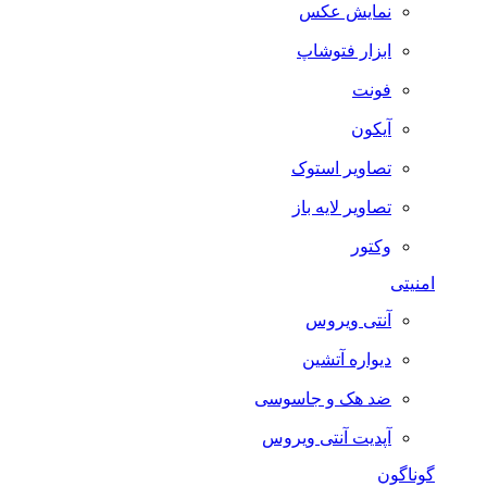
نمایش عکس
ابزار فتوشاپ
فونت
آیکون
تصاویر استوک
تصاویر لایه باز
وکتور
امنیتی
آنتی ویروس
دیواره آتشین
ضد هک و جاسوسی
آپدیت آنتی ویروس
گوناگون