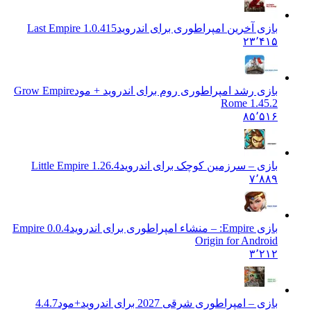
بازی آخرین امپراطوری برای اندروید
Last Empire 1.0.415
۲۳٬۴۱۵
بازی رشد امپراطوری روم برای اندروید + مود
Grow Empire
Rome 1.45.2
۸۵٬۵۱۶
بازی – سرزمین کوچک برای اندروید
Little Empire 1.26.4
۷٬۸۸۹
بازی Empire: – منشاء امپراطوری برای اندروید
0.0.4 Empire
Origin for Android
۳٬۲۱۲
بازی – امپراطوری شرقی 2027 برای اندروید+مود
4.4.7