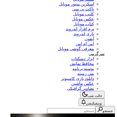
اسکرین سیور موبایل
پاکت پی سی
کلیپ موبایل
عکس موبایل
کتاب موبایل
نرم افزار اندروید
بازی اندروید
آیفون
اس ام اس
معرفی گوشی موبایل
سرگرمی
ابزار دسکتاپ
محافظ نمایش
پوسته برنامه
پس زمینه
دانلود بازی کامپیوتر
عکس ماشین
تصاویر گرافیکی
حالت شب
نوتیفیکیشن
جستجو