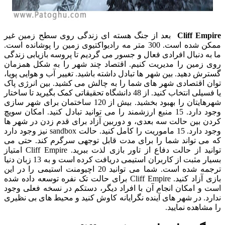
Cliff Empire
بعد از جنگ هسته ای زندگی روی سطح زمین غیر
ممکن شده است. 300 متر مه رادیواکتیوی زمین را پوشانده است.
ما به دنبال افرادی فعال و جسور می گردیم تا پروسه بازیابی زندگی
روی زمین را مدیریت کنیم. اقتصاد چند شهر را به شکل همزمان
گسترش دهید. بین شهر ها تبادل داشته باشید. تغییر آب و هوایی پویا،
توان اقتصادی شهر های شما را به چالش می کشید. بین انرژی پاک
یا فسیلی انتخاب کنید. از 48 دانشگاه تحقیقاتی کمک بگیرید تا ساختار
شهرهایتان را بهبود بخشید. بیش از 120 ساختمان برای شهر سازی
وجود دارد. 15 منبع ارزشمند را می توانید تبادل کنید. امکان سویچ
کردن بین حالت سه بعدی، و دوربین آزاد برای قدم زدن در شهر ها
وجود دارد. 15 ماموریت را کامل کنید. حالت sandbox نیز وجود دارد
که می تواند شما را برای مدت قابل توجهی سرگرم کند. حتی می
توانید از حالت دفاع از تاور بازی لذت ببرید. Cliff Empire امتیاز
بسیار مثبت از کاربران استیمی دریافت کرده است و به 13 زبان دنیا
ترجمه شده است. شما می توانید 20 اچیومنت استیمی را در این
بازی آزاد کنید. Cliff Empire برای حالت تک نفره توسعه داده شده
است و امکان انجام آن با افراد دیگر، دستکم در نسخه فعلی وجود
ندارد. در شهر های آینده نگرایانه کاوش کنید و محیط های بی نظیری
را مشاهده نمایید.