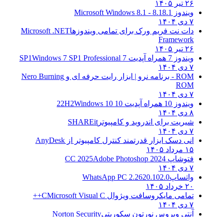
۲۶ تیر ۱۴۰۵
ویندوز 8.1
8.1 - Microsoft Windows 8.1
۷ دی ۱۴۰۴
دات نت فریم ورک برای تمامی ویندوزها
Microsoft .NET
Framework
۲۶ تیر ۱۴۰۵
ویندوز 7 همراه آپدیت 7 SP1
Windows 7 SP1 Professional
۷ دی ۱۴۰۴
ROM - برنامه نرو | ابزار رایت حرفه ای و
Nero Burning
ROM
۷ دی ۱۴۰۴
ویندوز 10 همراه آپدیت 10 22H2
Windows 10
۸ دی ۱۴۰۴
شیریت برای اندروید و کامپیوتر
SHAREit
۷ دی ۱۴۰۴
انی دسک ابزار قدرتمند کنترل کامپیوتر از
AnyDesk
۱۵ مرداد ۱۴۰۵
فتوشاپ CC 2025
Adobe Photoshop 2024
۷ دی ۱۴۰۴
واتساپ
WhatsApp PC 2.2620.102.0
۲۰ خرداد ۱۴۰۵
تمامی مایکروسافت ویژوال C
Microsoft Visual C++
۷ دی ۱۴۰۴
آنتی ویروس نورتون سکوریتی
Norton Security