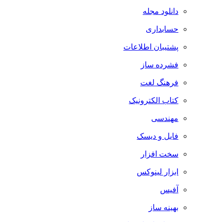
دانلود مجله
حسابداری
پشتیبان اطلاعات
فشرده ساز
فرهنگ لغت
کتاب الکترونیک
مهندسی
فایل و دیسک
سخت افزار
ابزار لینوکس
آفیس
بهینه ساز