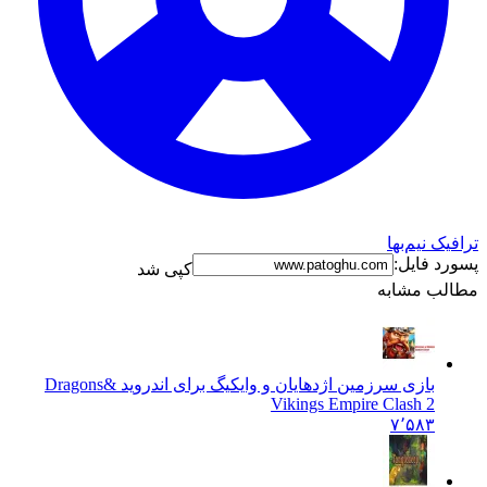
افیک نیم‌بها
ورد فایل:
کپی شد
الب مشابه
بازی سرزمین اژدهایان و وایکیگ برای اندروید &
Dragons
Vikings Empire Clash 2
۷٬۵۸۳