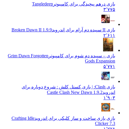
بازی درهم پیچیدگی برای کامپیوتر
Tangledeep
۳٬۷۷۵
بازی II سپیده دم آرام برای اندروید
Broken Dawn II 1.9.9
۲٬۶۱۱
بازی – سپیده دم شوم برای کامپیوتر
Grim Dawn Forgotten
Gods Expansion
۵٬۷۷۱
بازی Clash: | بازی کستل کلش : شروع دوباره برای
اندروید
Castle Clash New Dawn 1.9.2
۱٬۹۰۳
بازی بازی ساخت و ساز کلیکی برای اندروید
Crafting Idle
Clicker 7.3
۱٬۷۷۸