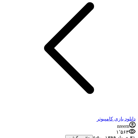
نلود بازی کامپیوتر
nreern
۱٬۵۶۳
‏ ۶:۵۰