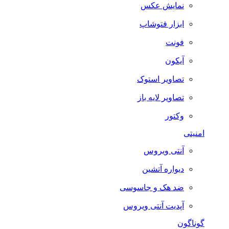
نمایش عکس
ابزار فتوشاپ
فونت
آیکون
تصاویر استوک
تصاویر لایه باز
وکتور
امنیتی
آنتی ویروس
دیواره آتشین
ضد هک و جاسوسی
آپدیت آنتی ویروس
گوناگون