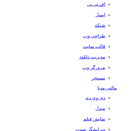
اف.تی.پی
ایمیل
شبکه
طراحی وب
قالب سایت
مدیریت دانلود
مرورگر وب
مسنجر
مالتی مدیا
دی.وی.دی
مبدل
نمایش فیلم
ویرایشگر صوت