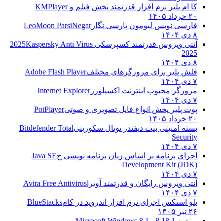
کا ام پلیر نرم افزار قدرتمند پخش فیلم و
KMPlayer
۲۰ خرداد ۱۴۰۵
فارسی نویس لیومون پارسی نگار
LeoMoon ParsiNegar
۸ دی ۱۴۰۴
آنتی ویروس قدرتمند کسپرسکی 2025
Kaspersky Anti Virus
2025
۸ دی ۱۴۰۴
فلش پلیر برای مرورگرهای مختلف
Adobe Flash Player
۷ دی ۱۴۰۴
مرورگر محبوب اینترنت اکسپلورر
Internet Explorer
۷ دی ۱۴۰۴
پوت پلیر پخش انواع فایل تصویری و صوتی
PotPlayer
۲۰ خرداد ۱۴۰۵
بسته امنیتی بیت دیفندر توتال سکوریتی
Bitdefender Total
Security
۷ دی ۱۴۰۴
اجرای برنامه بر اساس زبان برنامه نویسی ج
Java SE
Development Kit (JDK)
۷ دی ۱۴۰۴
آنتی ویروس رایگان و قدرتمند آویرا
Avira Free Antivirus
۷ دی ۱۴۰۴
بلو استکس اجرای نرم افزار اندروید در کام
BlueStacks
۲۶ تیر ۱۴۰۵
ویندوز 8.1
8.1 - Microsoft Windows 8.1