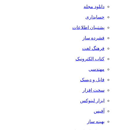
دانلود مجله
حسابداری
پشتیبان اطلاعات
فشرده ساز
فرهنگ لغت
کتاب الکترونیک
مهندسی
فایل و دیسک
سخت افزار
ابزار لینوکس
آفیس
بهینه ساز