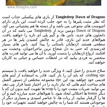
Tangledeep Dawn of Drago
از بازی های پیکسلی جذاب است
 نظر مثبت پلیرها را به خود جلب کرده است. این بازی دارای
یومنت های متنوعی می باشد و از دسته ها هم پشتیبانی می کند.
Dawn of Dragons دومین برند از Tangledeep می باشد که در آن
نجئون های جدید، باس ها، و گیم پلی ای تازه را خواهید یافت.
ولاهای جدید این بازی، قادر به چالش کشیدن پلیر ها در هر
حی هستند. اژدهایان باستانی را پیدا کنید. باس های بسیار
رتمندی که حتی به دل شجاع ترین ماجراجویان، وحشت می
کنند. ارواح اژدهایان را بدست آورید. با آن ها می توانید قدرت های
خصر به فردی بیابید که در لحظات حساس و حیاتی به کارتان
اهند آمد.
سلاح جدیدی را حمل کنید. 4 ویژگی جدید را خواهید یافت. با سیستم
crafting npc، که باید آن را باز کنید، قادر به استفاده از آیتم های
قدیمی خود خواهید بود. این npc مجموعه مختلفی از دستور العمل
ی ساخت آیتم هایی که نیاز دارید را در اختیار شما قرار می دهد.
می توانید ضربات مشت خود را با wrap ها تقویت کنید بدون آن که با
دیگر bonus ها اختلالی ایجاد شود. با هیولاهای جدید مبارزه کنید و آن
 را گرفتار نمایید. از ربات ها، تا عناصر اسیدی و بسیاری دیگر از
جوداتی هستند که شما را به چالش خواهند کشید. تجهیزات خود را
ویت کنید.