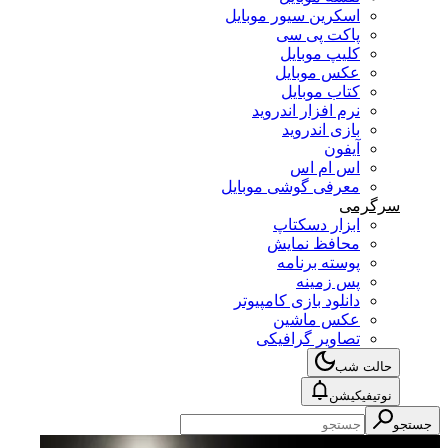
اسکرین سیور موبایل
پاکت پی سی
کلیپ موبایل
عکس موبایل
کتاب موبایل
نرم افزار اندروید
بازی اندروید
آیفون
اس ام اس
معرفی گوشی موبایل
سرگرمی
ابزار دسکتاپ
محافظ نمایش
پوسته برنامه
پس زمینه
دانلود بازی کامپیوتر
عکس ماشین
تصاویر گرافیکی
حالت شب
نوتیفیکیشن
ستجو