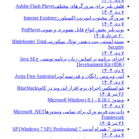
۸ دی ۱۴۰۴
فلش پلیر برای مرورگرهای مختلف
Adobe Flash Player
۷ دی ۱۴۰۴
مرورگر محبوب اینترنت اکسپلورر
Internet Explorer
۷ دی ۱۴۰۴
پوت پلیر پخش انواع فایل تصویری و صوتی
PotPlayer
۲۰ خرداد ۱۴۰۵
بسته امنیتی بیت دیفندر توتال سکوریتی
Bitdefender Total
Security
۷ دی ۱۴۰۴
اجرای برنامه بر اساس زبان برنامه نویسی ج
Java SE
Development Kit (JDK)
۷ دی ۱۴۰۴
آنتی ویروس رایگان و قدرتمند آویرا
Avira Free Antivirus
۷ دی ۱۴۰۴
بلو استکس اجرای نرم افزار اندروید در کام
BlueStacks
۲۶ تیر ۱۴۰۵
ویندوز 8.1
8.1 - Microsoft Windows 8.1
۷ دی ۱۴۰۴
دات نت فریم ورک برای تمامی ویندوزها
Microsoft .NET
Framework
۲۶ تیر ۱۴۰۵
ویندوز 7 همراه آپدیت 7 SP1
Windows 7 SP1 Professional
۷ دی ۱۴۰۴