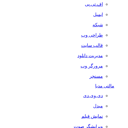
اف.تی.پی
ایمیل
شبکه
طراحی وب
قالب سایت
مدیریت دانلود
مرورگر وب
مسنجر
مالتی مدیا
دی.وی.دی
مبدل
نمایش فیلم
ویرایشگر صوت