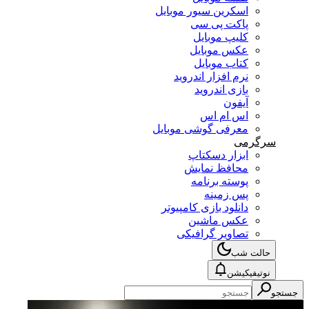
اسکرین سیور موبایل
پاکت پی سی
کلیپ موبایل
عکس موبایل
کتاب موبایل
نرم افزار اندروید
بازی اندروید
آیفون
اس ام اس
معرفی گوشی موبایل
سرگرمی
ابزار دسکتاپ
محافظ نمایش
پوسته برنامه
پس زمینه
دانلود بازی کامپیوتر
عکس ماشین
تصاویر گرافیکی
حالت شب
نوتیفیکیشن
جستجو