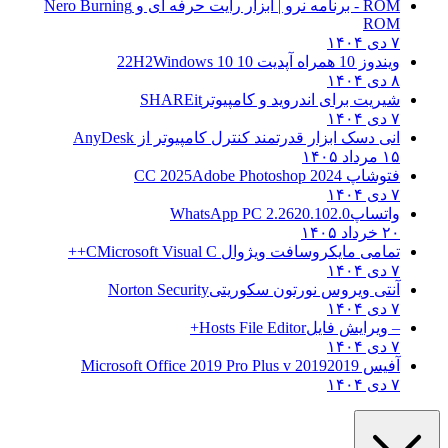
ROM - برنامه نرو | ابزار رایت حرفه ای و
Nero Burning
ROM
۷ دی ۱۴۰۴
ویندوز 10 همراه آپدیت 10 22H2
Windows 10
۸ دی ۱۴۰۴
شیریت برای اندروید و کامپیوتر
SHAREit
۷ دی ۱۴۰۴
انی دسک ابزار قدرتمند کنترل کامپیوتر از
AnyDesk
۱۵ مرداد ۱۴۰۵
فتوشاپ CC 2025
Adobe Photoshop 2024
۷ دی ۱۴۰۴
واتساپ
WhatsApp PC 2.2620.102.0
۲۰ خرداد ۱۴۰۵
تمامی مایکروسافت ویژوال C
Microsoft Visual C++
۷ دی ۱۴۰۴
آنتی ویروس نورتون سکوریتی
Norton Security
۷ دی ۱۴۰۴
– ویرایش فایل
Hosts File Editor+
۷ دی ۱۴۰۴
آفیس 2019
2019 Microsoft Office 2019 Pro Plus v
۷ دی ۱۴۰۴