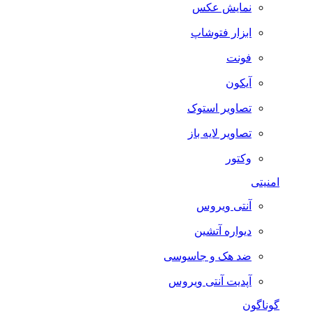
نمایش عکس
ابزار فتوشاپ
فونت
آیکون
تصاویر استوک
تصاویر لایه باز
وکتور
امنیتی
آنتی ویروس
دیواره آتشین
ضد هک و جاسوسی
آپدیت آنتی ویروس
گوناگون