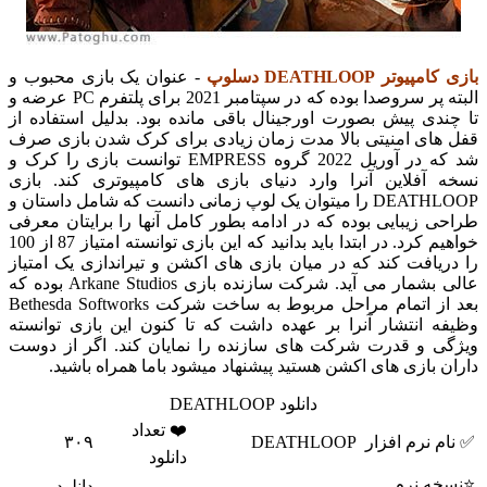
بازی کامپیوتر DEATHLOOP دسلوپ
- عنوان یک بازی محبوب و
البته پر سروصدا بوده که در سپتامبر 2021 برای پلتفرم PC عرضه و
تا چندی پیش بصورت اورجینال باقی مانده بود. بدلیل استفاده از
قفل های امنیتی بالا مدت زمان زیادی برای کرک شدن بازی صرف
شد که در آوریل 2022 گروه EMPRESS توانست بازی را کرک و
نسخه آفلاین آنرا وارد دنیای بازی های کامپیوتری کند. بازی
DEATHLOOP را میتوان یک لوپ زمانی دانست که شامل داستان و
طراحی زیبایی بوده که در ادامه بطور کامل آنها را برایتان معرفی
خواهیم کرد. در ابتدا باید بدانید که این بازی توانسته امتیاز 87 از 100
را دریافت کند که در میان بازی های اکشن و تیراندازی یک امتیاز
عالی بشمار می آید. شرکت سازنده بازی Arkane Studios بوده که
بعد از اتمام مراحل مربوط به ساخت شرکت Bethesda Softworks
وظیفه انتشار آنرا بر عهده داشت که تا کنون این بازی توانسته
ویژگی و قدرت شرکت های سازنده را نمایان کند. اگر از دوست
داران بازی های اکشن هستید پیشنهاد میشود باما همراه باشید.
دانلود DEATHLOOP
❤️ تعداد
✅ نام نرم افزار
DEATHLOOP
۳۰۹
دانلود
⭐نسخه نرم
دانلود