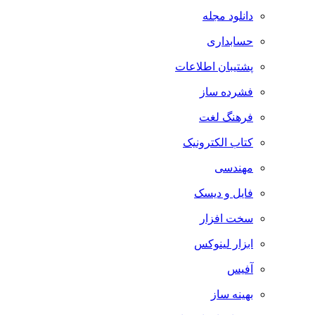
دانلود مجله
حسابداری
پشتیبان اطلاعات
فشرده ساز
فرهنگ لغت
کتاب الکترونیک
مهندسی
فایل و دیسک
سخت افزار
ابزار لینوکس
آفیس
بهینه ساز