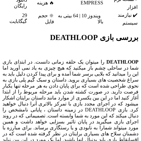
EMPRESS
🔥 هزینه
رایگان
افزار
✔️ نیازمند
29
ویندوز 10 | 64 بیتی به
🔆 حجم
گیگابایت
بالا
فایل
سیستم
بررسی بازی DEATHLOOP
DEATHLOOP
را میتوان یک حلقه زمانی دانست. در ابتدای بازی
شما در ساحلی چشم باز میکنید که هیچ چیزی به یاد نمی آورید اما
این را میدانید که بلایی برسر شما آمده و برای پیدا کردن دلیل باید به
سراغ شخصیت های بسیاری بروید. داستان و سبک گیم پلی بازی به
نحوی طراحی شده است که برای پایان دادن به هر مرحله تنها یکبار
فرصت دارید. در صورت کشته شدن باید مرحله مربوط را از ابتدا
آغاز کنید اما در این بین یکسری از موارد مانند داستان برایتان اشکار
میشود که در اجرای مجدد بازی با تمرکز بالاتری آنرا دنبال خواهید
کرد. بازی DEATHLOOP در زمینه داستان ، پایانی نامشخص را
دنبال میکند که این مورد به شما وابسته است. تصمیماتی که در روند
اجرای بازی میگیرید در پایان تاثیر بسزایی خواهد داشت و همین
مورد میتواند شمارا به نابودی و یا رستگاری برساند. برای مبارزه با
دشمنان سلاح های بسیاری برایتان در نظر گرفته شده است که در
اقسانقاط بازی باید بدنبال انها باشید. اما یک مورد در این بین نباید