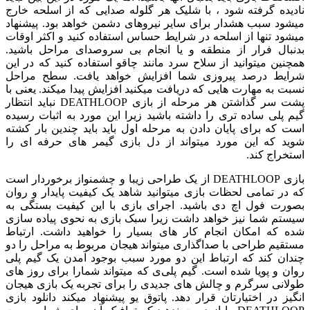
نادیده گرفته شود ، با شلیک هر گلوله صدایی که از اسلحه خارج
میشود سبب هشدار برای سایر نیروهای دشمن خواهد بود. پیشنهاد
میشود تنها از اسلحه در شرایط حساس استفاده کنید و اکثر اوقات
بدنبال فرار از منطقه و یا انجام بی سروصدای مراحل باشید.
همچنین میتوانید از سلاح سرد مانند چاقو استفاده کنید که در این
شرایط درصد پیروزی شما افزایش خواهد یافت. سطح مراحل
نسبت به مهارت هایی که دریافت میکنید افزایش پیدا میکند. یعنی با
پشت سر گذاشتن هر مرحله از بازی DEATHLOOP نباید انتظار
گیم پلی ساده تری را داشته باشید زیرا این مورد به اثبات رسیده
است که برای پایان دادن به مرحله اول باید باید چندین بار کشته
شوید که این مورد میتواند از دل بازی گیمر های حرفه ای را
استخراج کند.
بازی DEATHLOOP از یک طراحی زیبا و چشمنواز برخوردار است
که در تمامی لحظات بازی میتوانید شاهد یک کیفیت پایدار و روان
بصورت فول اچ دی باشید. اجرای بازی با این کیفیت بستگی به
سیستم شما نیز خواهد داشت زیرا سبک بازی به نحوی پیاده سازی
شده که امکان انجام کار های بسیار را خواهید داشت. ارتباط
مستقیم طراحی با صداگذاری میتواند هیجان مربوط به مراحل را دو
چندان کند که ارتباط این دو مورد سبب بوجود آمدن یک گیم پلی
روان و پویا شده است. گیم پلی‌ی که میتواند شمارا برای روز های
طولانی سرگرم و چالش های جدیدی را برای تجربه یک بازی هیجان
انگیز در اختیارتان قرار دهد. پاتوق یو پیشنهاد میکند دانلود بازی