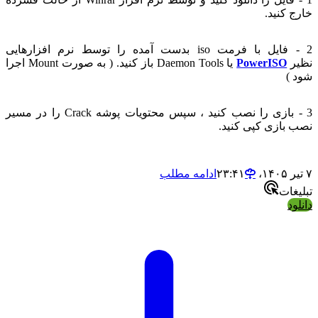
رج کنید.
2 - فایل با فرمت iso بدست آمده را توسط نرم افزارهایی
یر
PowerISO
یا Daemon Tools باز کنید. ( به صورت Mount اجرا
د )
3 - بازی را نصب کنید ، سپس محتویات پوشه Crack را در مسیر
ب بازی کپی کنید.
ادامه مطلب
لیغات
لود