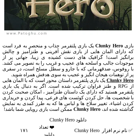
زی
Clunky Hero
یک بازی پلتفرمر جذاب و منحصر به فرد است
 دارای المان هایی از بازی نقش آفرینی و طنزآمیز و چالش
انگیز است! گرافیک های دست کشیده ی زیبا، جهانی پر از
جودات جالب و اسلحه های عجیب و غریب را به تصویر می کشد.
 روفوس، ضدقهرمانی که با جارو و سطل مسلح است، در سفری
 از توهمات هیجان انگیز و عجیب به سوی هدفش همراه شوید.
Clunky He
یک بازی پلتفرمر داستان محور است که با المان هایی
از RPG و طنز فراوان ترکیب شده است. اگر به دنبال یک بازی
تفرمر هستید که دارای یک داستان طنزآمیز ، امکان صحبت کردن
 شخصیت ها، حل کردن کوئست های فرعی، پیدا کردن و خریداری
دن اشیاء، تغییر سلاح ها و لباس ها که به طرز کمدی به نمایش
اشته شده اند،
Clunky Hero
ممکن است بازی رویایی شما باشد!
دانلود Clunky Hero
❤️ تعداد
نام نرم افزار
Clunky Hero
۱۷۱
دانلود