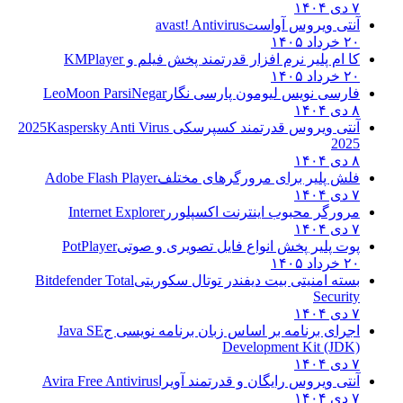
۷ دی ۱۴۰۴
آنتی ویروس آواست
avast! Antivirus
۲۰ خرداد ۱۴۰۵
کا ام پلیر نرم افزار قدرتمند پخش فیلم و
KMPlayer
۲۰ خرداد ۱۴۰۵
فارسی نویس لیومون پارسی نگار
LeoMoon ParsiNegar
۸ دی ۱۴۰۴
آنتی ویروس قدرتمند کسپرسکی 2025
Kaspersky Anti Virus
2025
۸ دی ۱۴۰۴
فلش پلیر برای مرورگرهای مختلف
Adobe Flash Player
۷ دی ۱۴۰۴
مرورگر محبوب اینترنت اکسپلورر
Internet Explorer
۷ دی ۱۴۰۴
پوت پلیر پخش انواع فایل تصویری و صوتی
PotPlayer
۲۰ خرداد ۱۴۰۵
بسته امنیتی بیت دیفندر توتال سکوریتی
Bitdefender Total
Security
۷ دی ۱۴۰۴
اجرای برنامه بر اساس زبان برنامه نویسی ج
Java SE
Development Kit (JDK)
۷ دی ۱۴۰۴
آنتی ویروس رایگان و قدرتمند آویرا
Avira Free Antivirus
۷ دی ۱۴۰۴