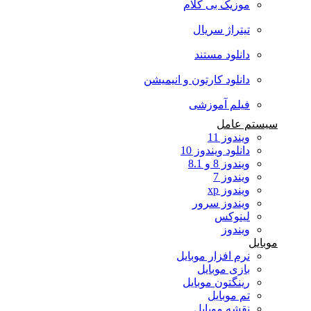
موزیک بی کلام
تیتراژ سریال
دانلود مستند
دانلود کارتون و انیمیشن
فیلم آموزشی
سیستم عامل
ویندوز 11
دانلود ویندوز 10
ویندوز 8 و 8.1
ویندوز 7
ویندوز xp
ویندوز سرور
لینوکس
ویندوز
موبایل
نرم افزار موبایل
بازی موبایل
رینگتون موبایل
تم موبایل
نقشه موبایل