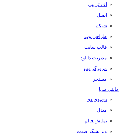
اف.تی.پی
ایمیل
شبکه
طراحی وب
قالب سایت
مدیریت دانلود
مرورگر وب
مسنجر
مالتی مدیا
دی.وی.دی
مبدل
نمایش فیلم
ویرایشگر صوت