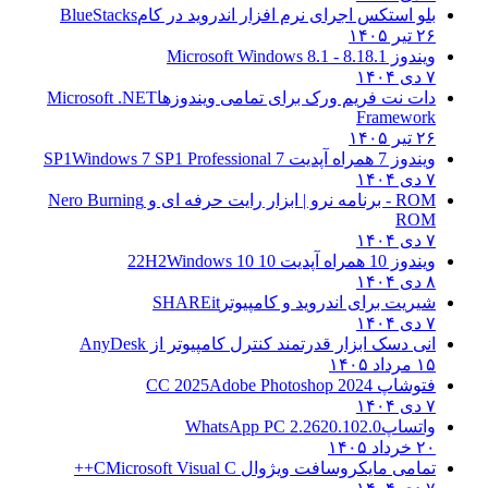
بلو استکس اجرای نرم افزار اندروید در کام
BlueStacks
۲۶ تیر ۱۴۰۵
ویندوز 8.1
8.1 - Microsoft Windows 8.1
۷ دی ۱۴۰۴
دات نت فریم ورک برای تمامی ویندوزها
Microsoft .NET
Framework
۲۶ تیر ۱۴۰۵
ویندوز 7 همراه آپدیت 7 SP1
Windows 7 SP1 Professional
۷ دی ۱۴۰۴
ROM - برنامه نرو | ابزار رایت حرفه ای و
Nero Burning
ROM
۷ دی ۱۴۰۴
ویندوز 10 همراه آپدیت 10 22H2
Windows 10
۸ دی ۱۴۰۴
شیریت برای اندروید و کامپیوتر
SHAREit
۷ دی ۱۴۰۴
انی دسک ابزار قدرتمند کنترل کامپیوتر از
AnyDesk
۱۵ مرداد ۱۴۰۵
فتوشاپ CC 2025
Adobe Photoshop 2024
۷ دی ۱۴۰۴
واتساپ
WhatsApp PC 2.2620.102.0
۲۰ خرداد ۱۴۰۵
تمامی مایکروسافت ویژوال C
Microsoft Visual C++