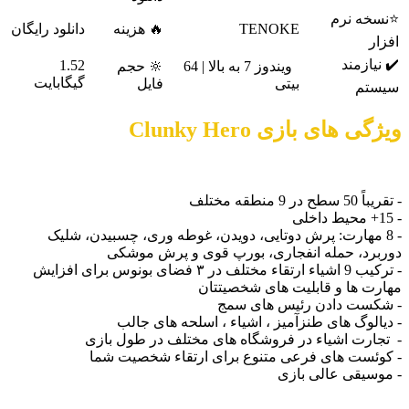
سخه نرم
TENOKE
🔥 هزینه
دانلود رایگان
زار
 نیازمند
1.52
ویندوز 7 به بالا | 64
🔆 حجم
گیگابایت
بیتی
فایل
یستم
ژگی های بازی Clunky Hero
 50 سطح در 9 منطقه مختلف
- 8 مهارت: پرش دوتایی، دویدن، غوطه وری، چسبیدن، شلیک
ربرد، حمله انفجاری، بورپ قوی و پرش موشکی
- ترکیب 9 اشیاء ارتقاء مختلف در ۳ فضای بونوس برای افزایش
ارت ها و قابلیت های شخصیتتان
شکست دادن رئیس های سمج
دیالوگ های طنزآمیز ، اشیاء ، اسلحه های جالب
تجارت اشیاء در فروشگاه های مختلف در طول بازی
کوئست های فرعی متنوع برای ارتقاء شخصیت شما
موسیقی عالی بازی