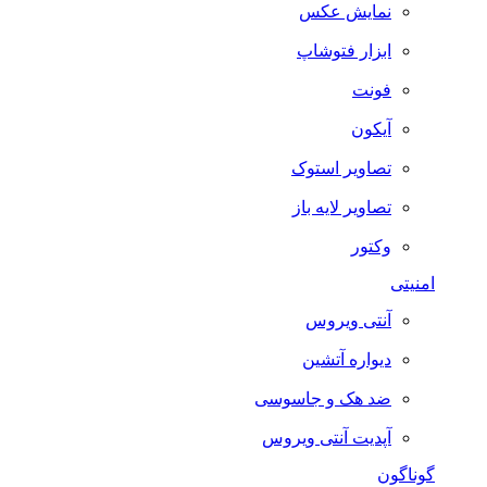
نمایش عکس
ابزار فتوشاپ
فونت
آیکون
تصاویر استوک
تصاویر لایه باز
وکتور
امنیتی
آنتی ویروس
دیواره آتشین
ضد هک و جاسوسی
آپدیت آنتی ویروس
گوناگون