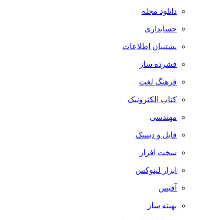
دانلود مجله
حسابداری
پشتیبان اطلاعات
فشرده ساز
فرهنگ لغت
کتاب الکترونیک
مهندسی
فایل و دیسک
سخت افزار
ابزار لینوکس
آفیس
بهینه ساز