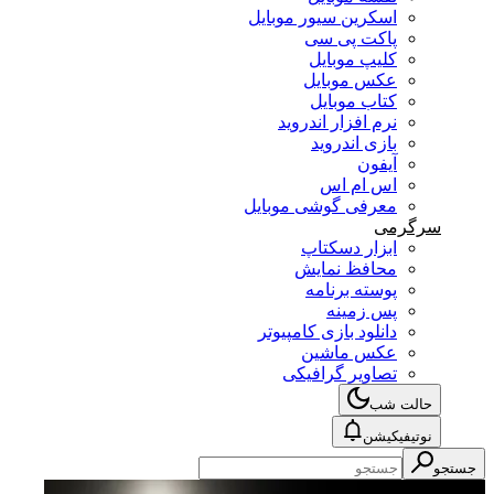
اسکرین سیور موبایل
پاکت پی سی
کلیپ موبایل
عکس موبایل
کتاب موبایل
نرم افزار اندروید
بازی اندروید
آیفون
اس ام اس
معرفی گوشی موبایل
سرگرمی
ابزار دسکتاپ
محافظ نمایش
پوسته برنامه
پس زمینه
دانلود بازی کامپیوتر
عکس ماشین
تصاویر گرافیکی
حالت شب
نوتیفیکیشن
جستجو