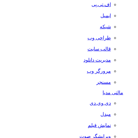
اف.تی.پی
ایمیل
شبکه
طراحی وب
قالب سایت
مدیریت دانلود
مرورگر وب
مسنجر
مالتی مدیا
دی.وی.دی
مبدل
نمایش فیلم
ویرایشگر صوت