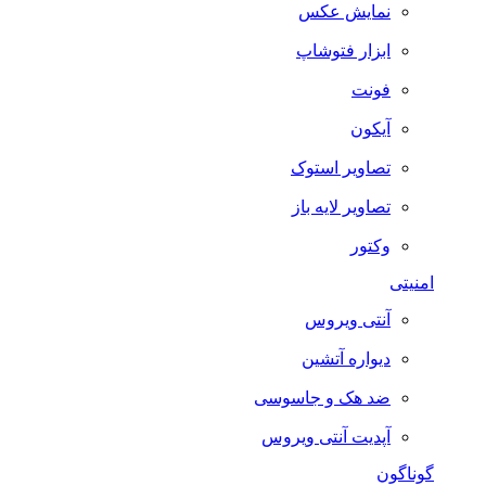
نمایش عکس
ابزار فتوشاپ
فونت
آیکون
تصاویر استوک
تصاویر لایه باز
وکتور
امنیتی
آنتی ویروس
دیواره آتشین
ضد هک و جاسوسی
آپدیت آنتی ویروس
گوناگون