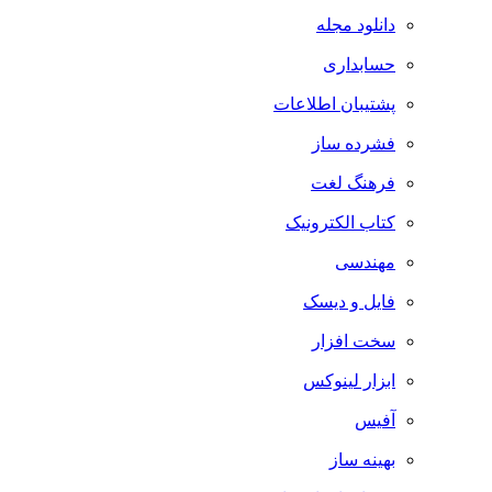
دانلود مجله
حسابداری
پشتیبان اطلاعات
فشرده ساز
فرهنگ لغت
کتاب الکترونیک
مهندسی
فایل و دیسک
سخت افزار
ابزار لینوکس
آفیس
بهینه ساز