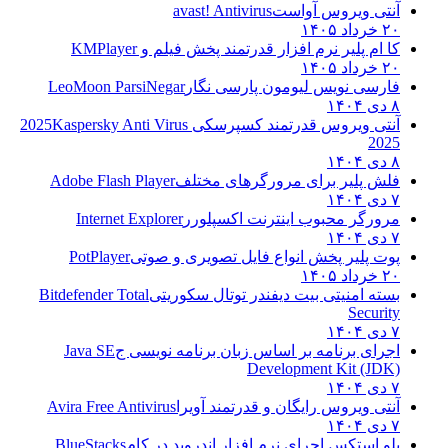
آنتی ویروس آواست
avast! Antivirus
۲۰ خرداد ۱۴۰۵
کا ام پلیر نرم افزار قدرتمند پخش فیلم و
KMPlayer
۲۰ خرداد ۱۴۰۵
فارسی نویس لیومون پارسی نگار
LeoMoon ParsiNegar
۸ دی ۱۴۰۴
آنتی ویروس قدرتمند کسپرسکی 2025
Kaspersky Anti Virus
2025
۸ دی ۱۴۰۴
فلش پلیر برای مرورگرهای مختلف
Adobe Flash Player
۷ دی ۱۴۰۴
مرورگر محبوب اینترنت اکسپلورر
Internet Explorer
۷ دی ۱۴۰۴
پوت پلیر پخش انواع فایل تصویری و صوتی
PotPlayer
۲۰ خرداد ۱۴۰۵
بسته امنیتی بیت دیفندر توتال سکوریتی
Bitdefender Total
Security
۷ دی ۱۴۰۴
اجرای برنامه بر اساس زبان برنامه نویسی ج
Java SE
Development Kit (JDK)
۷ دی ۱۴۰۴
آنتی ویروس رایگان و قدرتمند آویرا
Avira Free Antivirus
۷ دی ۱۴۰۴
بلو استکس اجرای نرم افزار اندروید در کام
BlueStacks