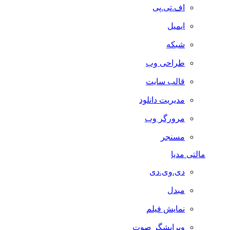
اف.تی.پی
ایمیل
شبکه
طراحی وب
قالب سایت
مدیریت دانلود
مرورگر وب
مسنجر
مالتی مدیا
دی.وی.دی
مبدل
نمایش فیلم
ویرایشگر صوت