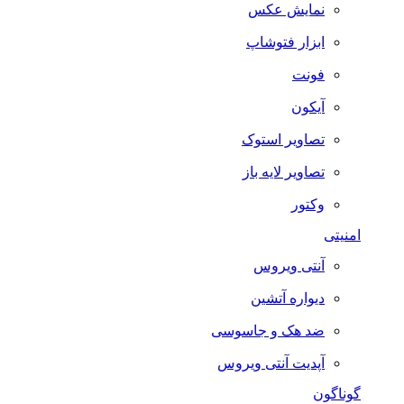
نمایش عکس
ابزار فتوشاپ
فونت
آیکون
تصاویر استوک
تصاویر لایه باز
وکتور
امنیتی
آنتی ویروس
دیواره آتشین
ضد هک و جاسوسی
آپدیت آنتی ویروس
گوناگون