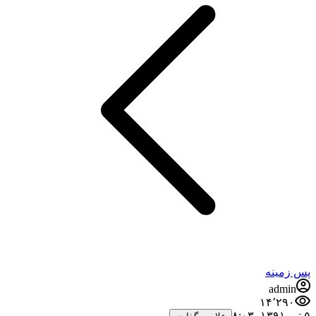
س زمینه
admin
۱۴٬۲۹۰
ر ۱۳۹۱،‏ ۸:۰۳