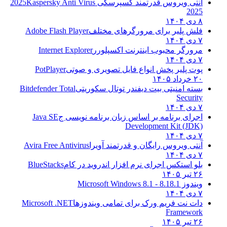
آنتی ویروس قدرتمند کسپرسکی 2025
Kaspersky Anti Virus
2025
۸ دی ۱۴۰۴
فلش پلیر برای مرورگرهای مختلف
Adobe Flash Player
۷ دی ۱۴۰۴
مرورگر محبوب اینترنت اکسپلورر
Internet Explorer
۷ دی ۱۴۰۴
پوت پلیر پخش انواع فایل تصویری و صوتی
PotPlayer
۲۰ خرداد ۱۴۰۵
بسته امنیتی بیت دیفندر توتال سکوریتی
Bitdefender Total
Security
۷ دی ۱۴۰۴
اجرای برنامه بر اساس زبان برنامه نویسی ج
Java SE
Development Kit (JDK)
۷ دی ۱۴۰۴
آنتی ویروس رایگان و قدرتمند آویرا
Avira Free Antivirus
۷ دی ۱۴۰۴
بلو استکس اجرای نرم افزار اندروید در کام
BlueStacks
۲۶ تیر ۱۴۰۵
ویندوز 8.1
8.1 - Microsoft Windows 8.1
۷ دی ۱۴۰۴
دات نت فریم ورک برای تمامی ویندوزها
Microsoft .NET
Framework
۲۶ تیر ۱۴۰۵