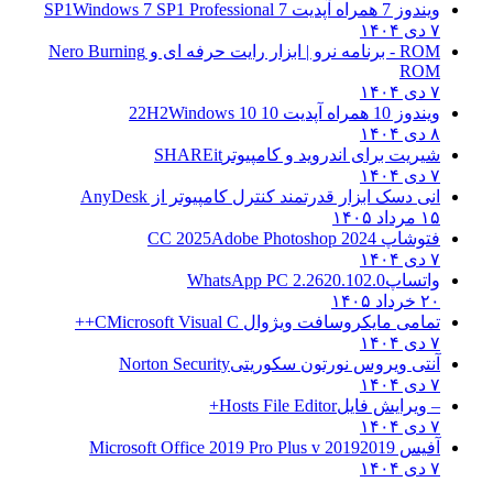
ویندوز 7 همراه آپدیت 7 SP1
Windows 7 SP1 Professional
۷ دی ۱۴۰۴
ROM - برنامه نرو | ابزار رایت حرفه ای و
Nero Burning
ROM
۷ دی ۱۴۰۴
ویندوز 10 همراه آپدیت 10 22H2
Windows 10
۸ دی ۱۴۰۴
شیریت برای اندروید و کامپیوتر
SHAREit
۷ دی ۱۴۰۴
انی دسک ابزار قدرتمند کنترل کامپیوتر از
AnyDesk
۱۵ مرداد ۱۴۰۵
فتوشاپ CC 2025
Adobe Photoshop 2024
۷ دی ۱۴۰۴
واتساپ
WhatsApp PC 2.2620.102.0
۲۰ خرداد ۱۴۰۵
تمامی مایکروسافت ویژوال C
Microsoft Visual C++
۷ دی ۱۴۰۴
آنتی ویروس نورتون سکوریتی
Norton Security
۷ دی ۱۴۰۴
– ویرایش فایل
Hosts File Editor+
۷ دی ۱۴۰۴
آفیس 2019
2019 Microsoft Office 2019 Pro Plus v
۷ دی ۱۴۰۴