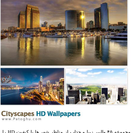
مجموعه ۴۵ والپپر زیبا و جذاب از متاظر شهر ها با کیفیت HD را