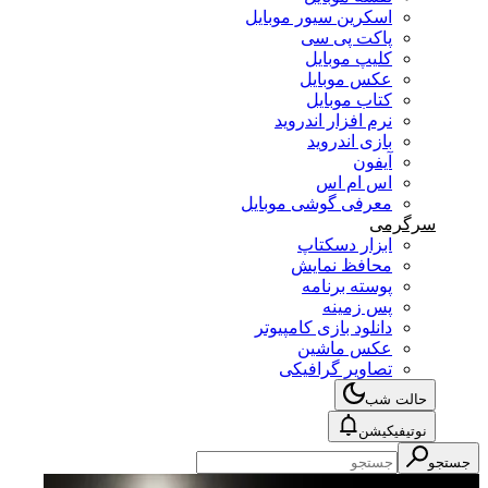
اسکرین سیور موبایل
پاکت پی سی
کلیپ موبایل
عکس موبایل
کتاب موبایل
نرم افزار اندروید
بازی اندروید
آیفون
اس ام اس
معرفی گوشی موبایل
سرگرمی
ابزار دسکتاپ
محافظ نمایش
پوسته برنامه
پس زمینه
دانلود بازی کامپیوتر
عکس ماشین
تصاویر گرافیکی
حالت شب
نوتیفیکیشن
جستجو