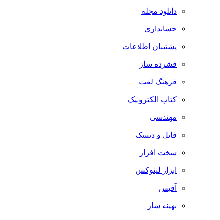
دانلود مجله
حسابداری
پشتیبان اطلاعات
فشرده ساز
فرهنگ لغت
کتاب الکترونیک
مهندسی
فایل و دیسک
سخت افزار
ابزار لینوکس
آفیس
بهینه ساز