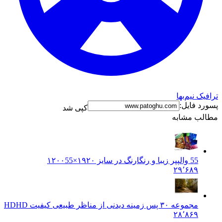
رافیک نیم‌بها
سورد فایل:
کپی شد
طالب مشابه
55 والپپر زیبا و رنگارنگ در سایز ۱۹۲۰×۱۲۰۰
55
۲۹٬۶۸۹
مجموعه ۳۰ پس زمینه دیدنی از مناظر طبیعی کیفیت HD
HD
۲۸٬۸۶۹