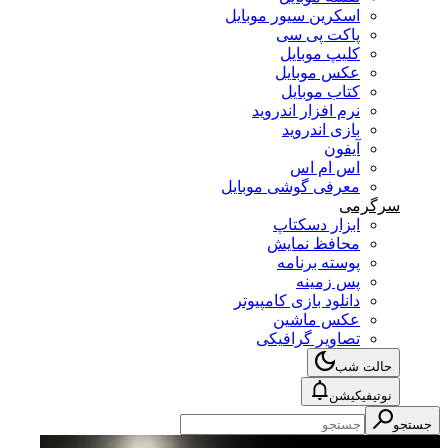
اسکرین سیور موبایل
پاکت پی سی
کلیپ موبایل
عکس موبایل
کتاب موبایل
نرم افزار اندروید
بازی اندروید
آیفون
اس ام اس
معرفی گوشی موبایل
سرگرمی
ابزار دسکتاپ
محافظ نمایش
پوسته برنامه
پس زمینه
دانلود بازی کامپیوتر
عکس ماشین
تصاویر گرافیکی
حالت شب
نوتیفیکیشن
جستجو