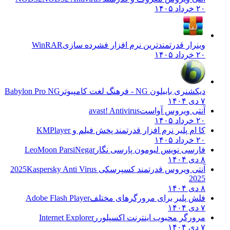
۲۰ خرداد ۱۴۰۵
وینرار قدرتمندترین نرم افزار فشرده سازی
WinRAR
۲۰ خرداد ۱۴۰۵
دیکشنری بابیلون NG - فرهنگ لغت کامپیوتر
Babylon Pro NG
۷ دی ۱۴۰۴
آنتی ویروس آواست
avast! Antivirus
۲۰ خرداد ۱۴۰۵
کا ام پلیر نرم افزار قدرتمند پخش فیلم و
KMPlayer
۲۰ خرداد ۱۴۰۵
فارسی نویس لیومون پارسی نگار
LeoMoon ParsiNegar
۸ دی ۱۴۰۴
آنتی ویروس قدرتمند کسپرسکی 2025
Kaspersky Anti Virus
2025
۸ دی ۱۴۰۴
فلش پلیر برای مرورگرهای مختلف
Adobe Flash Player
۷ دی ۱۴۰۴
مرورگر محبوب اینترنت اکسپلورر
Internet Explorer
۷ دی ۱۴۰۴