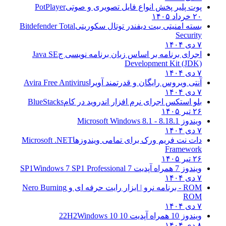
پوت پلیر پخش انواع فایل تصویری و صوتی
PotPlayer
۲۰ خرداد ۱۴۰۵
بسته امنیتی بیت دیفندر توتال سکوریتی
Bitdefender Total
Security
۷ دی ۱۴۰۴
اجرای برنامه بر اساس زبان برنامه نویسی ج
Java SE
Development Kit (JDK)
۷ دی ۱۴۰۴
آنتی ویروس رایگان و قدرتمند آویرا
Avira Free Antivirus
۷ دی ۱۴۰۴
بلو استکس اجرای نرم افزار اندروید در کام
BlueStacks
۲۶ تیر ۱۴۰۵
ویندوز 8.1
8.1 - Microsoft Windows 8.1
۷ دی ۱۴۰۴
دات نت فریم ورک برای تمامی ویندوزها
Microsoft .NET
Framework
۲۶ تیر ۱۴۰۵
ویندوز 7 همراه آپدیت 7 SP1
Windows 7 SP1 Professional
۷ دی ۱۴۰۴
ROM - برنامه نرو | ابزار رایت حرفه ای و
Nero Burning
ROM
۷ دی ۱۴۰۴
ویندوز 10 همراه آپدیت 10 22H2
Windows 10
۸ دی ۱۴۰۴