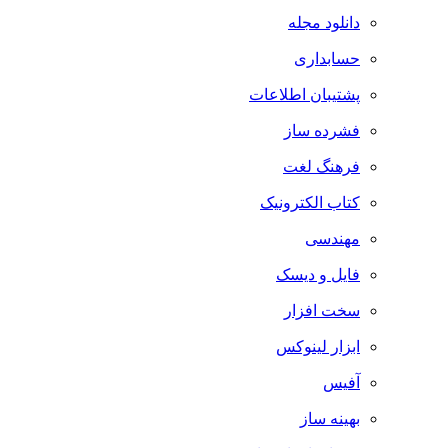
دانلود مجله
حسابداری
پشتیبان اطلاعات
فشرده ساز
فرهنگ لغت
کتاب الکترونیک
مهندسی
فایل و دیسک
سخت افزار
ابزار لینوکس
آفیس
بهینه ساز