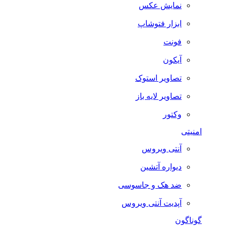
نمایش عکس
ابزار فتوشاپ
فونت
آیکون
تصاویر استوک
تصاویر لایه باز
وکتور
امنیتی
آنتی ویروس
دیواره آتشین
ضد هک و جاسوسی
آپدیت آنتی ویروس
گوناگون