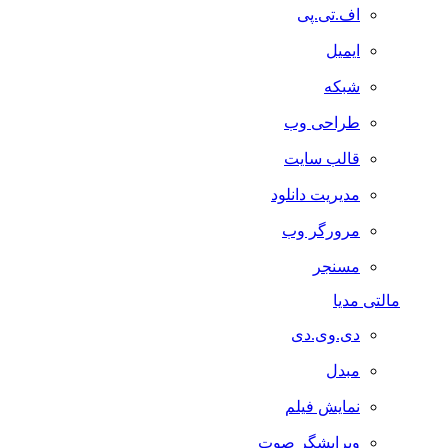
اف.تی.پی
ایمیل
شبکه
طراحی وب
قالب سایت
مدیریت دانلود
مرورگر وب
مسنجر
مالتی مدیا
دی.وی.دی
مبدل
نمایش فیلم
ویرایشگر صوت