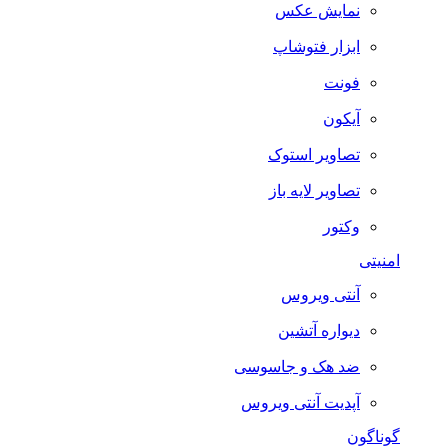
نمایش عکس
ابزار فتوشاپ
فونت
آیکون
تصاویر استوک
تصاویر لایه باز
وکتور
امنیتی
آنتی ویروس
دیواره آتشین
ضد هک و جاسوسی
آپدیت آنتی ویروس
گوناگون