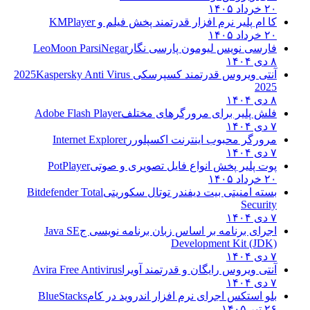
۲۰ خرداد ۱۴۰۵
کا ام پلیر نرم افزار قدرتمند پخش فیلم و
KMPlayer
۲۰ خرداد ۱۴۰۵
فارسی نویس لیومون پارسی نگار
LeoMoon ParsiNegar
۸ دی ۱۴۰۴
آنتی ویروس قدرتمند کسپرسکی 2025
Kaspersky Anti Virus
2025
۸ دی ۱۴۰۴
فلش پلیر برای مرورگرهای مختلف
Adobe Flash Player
۷ دی ۱۴۰۴
مرورگر محبوب اینترنت اکسپلورر
Internet Explorer
۷ دی ۱۴۰۴
پوت پلیر پخش انواع فایل تصویری و صوتی
PotPlayer
۲۰ خرداد ۱۴۰۵
بسته امنیتی بیت دیفندر توتال سکوریتی
Bitdefender Total
Security
۷ دی ۱۴۰۴
اجرای برنامه بر اساس زبان برنامه نویسی ج
Java SE
Development Kit (JDK)
۷ دی ۱۴۰۴
آنتی ویروس رایگان و قدرتمند آویرا
Avira Free Antivirus
۷ دی ۱۴۰۴
بلو استکس اجرای نرم افزار اندروید در کام
BlueStacks
۲۶ تیر ۱۴۰۵