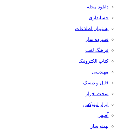
دانلود مجله
حسابداری
پشتیبان اطلاعات
فشرده ساز
فرهنگ لغت
کتاب الکترونیک
مهندسی
فایل و دیسک
سخت افزار
ابزار لینوکس
آفیس
بهینه ساز