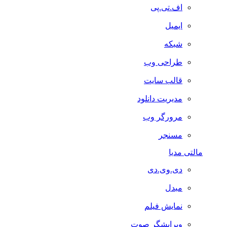
اف.تی.پی
ایمیل
شبکه
طراحی وب
قالب سایت
مدیریت دانلود
مرورگر وب
مسنجر
مالتی مدیا
دی.وی.دی
مبدل
نمایش فیلم
ویرایشگر صوت