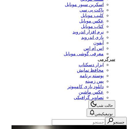
اسکرین سیور موبایل
پاکت پی سی
کلیپ موبایل
عکس موبایل
کتاب موبایل
نرم افزار اندروید
بازی اندروید
آیفون
اس ام اس
معرفی گوشی موبایل
سرگرمی
ابزار دسکتاپ
محافظ نمایش
پوسته برنامه
پس زمینه
دانلود بازی کامپیوتر
عکس ماشین
تصاویر گرافیکی
حالت شب
نوتیفیکیشن
جستجو