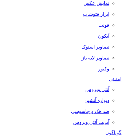
نمایش عکس
ابزار فتوشاپ
فونت
آیکون
تصاویر استوک
تصاویر لایه باز
وکتور
امنیتی
آنتی ویروس
دیواره آتشین
ضد هک و جاسوسی
آپدیت آنتی ویروس
گوناگون