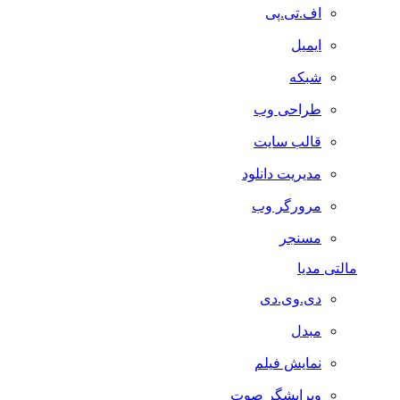
اف.تی.پی
ایمیل
شبکه
طراحی وب
قالب سایت
مدیریت دانلود
مرورگر وب
مسنجر
مالتی مدیا
دی.وی.دی
مبدل
نمایش فیلم
ویرایشگر صوت