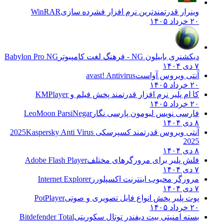
وینرار قدرتمندترین نرم افزار فشرده سازی
WinRAR
۲۰ خرداد ۱۴۰۵
دیکشنری بابیلون NG - فرهنگ لغت کامپیوتر
Babylon Pro NG
۷ دی ۱۴۰۴
آنتی ویروس آواست
avast! Antivirus
۲۰ خرداد ۱۴۰۵
کا ام پلیر نرم افزار قدرتمند پخش فیلم و
KMPlayer
۲۰ خرداد ۱۴۰۵
فارسی نویس لیومون پارسی نگار
LeoMoon ParsiNegar
۸ دی ۱۴۰۴
آنتی ویروس قدرتمند کسپرسکی 2025
Kaspersky Anti Virus
2025
۸ دی ۱۴۰۴
فلش پلیر برای مرورگرهای مختلف
Adobe Flash Player
۷ دی ۱۴۰۴
مرورگر محبوب اینترنت اکسپلورر
Internet Explorer
۷ دی ۱۴۰۴
پوت پلیر پخش انواع فایل تصویری و صوتی
PotPlayer
۲۰ خرداد ۱۴۰۵
بسته امنیتی بیت دیفندر توتال سکوریتی
Bitdefender Total