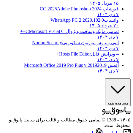
۱۵ مرداد ۱۴۰۵
فتوشاپ CC 2025
Adobe Photoshop 2024
۷ دی ۱۴۰۴
واتساپ
WhatsApp PC 2.2620.102.0
۲۰ خرداد ۱۴۰۵
تمامی مایکروسافت ویژوال C
Microsoft Visual C++
۷ دی ۱۴۰۴
آنتی ویروس نورتون سکوریتی
Norton Security
۷ دی ۱۴۰۴
– ویرایش فایل
Hosts File Editor+
۷ دی ۱۴۰۴
آفیس 2019
2019 Microsoft Office 2019 Pro Plus v
۷ دی ۱۴۰۴
هده همه
۱
- 1388 © تمامی حقوق مطالب و قالب برای سایت پاتوق‌یو
وظ است.
رتباط با ما
تبلیغات