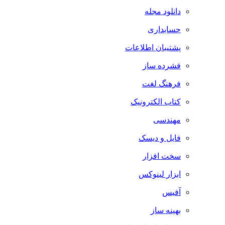
دانلود مجله
حسابداری
پشتیبان اطلاعات
فشرده ساز
فرهنگ لغت
کتاب الکترونیک
مهندسی
فایل و دیسک
سخت افزار
ابزار لینوکس
آفیس
بهینه ساز