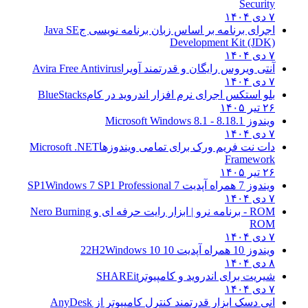
Security
۷ دی ۱۴۰۴
اجرای برنامه بر اساس زبان برنامه نویسی ج
Java SE
Development Kit (JDK)
۷ دی ۱۴۰۴
آنتی ویروس رایگان و قدرتمند آویرا
Avira Free Antivirus
۷ دی ۱۴۰۴
بلو استکس اجرای نرم افزار اندروید در کام
BlueStacks
۲۶ تیر ۱۴۰۵
ویندوز 8.1
8.1 - Microsoft Windows 8.1
۷ دی ۱۴۰۴
دات نت فریم ورک برای تمامی ویندوزها
Microsoft .NET
Framework
۲۶ تیر ۱۴۰۵
ویندوز 7 همراه آپدیت 7 SP1
Windows 7 SP1 Professional
۷ دی ۱۴۰۴
ROM - برنامه نرو | ابزار رایت حرفه ای و
Nero Burning
ROM
۷ دی ۱۴۰۴
ویندوز 10 همراه آپدیت 10 22H2
Windows 10
۸ دی ۱۴۰۴
شیریت برای اندروید و کامپیوتر
SHAREit
۷ دی ۱۴۰۴
انی دسک ابزار قدرتمند کنترل کامپیوتر از
AnyDesk