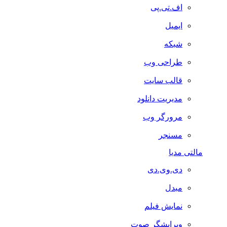
اف.تی.پی
ایمیل
شبکه
طراحی وب
قالب سایت
مدیریت دانلود
مرورگر وب
مسنجر
مالتی مدیا
دی.وی.دی
مبدل
نمایش فیلم
ویرایشگر صوت