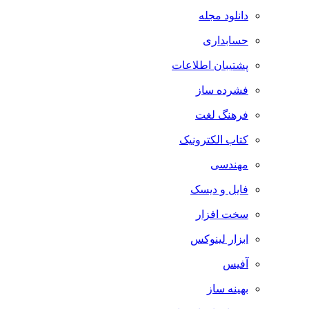
دانلود مجله
حسابداری
پشتیبان اطلاعات
فشرده ساز
فرهنگ لغت
کتاب الکترونیک
مهندسی
فایل و دیسک
سخت افزار
ابزار لینوکس
آفیس
بهینه ساز