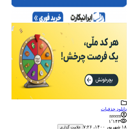
دانلود حذفیات
nreern
۱٬۱۴۳
۱۸ شهریور ۱۴۰۰،‏ ۷:۲۶
علامت گذاری