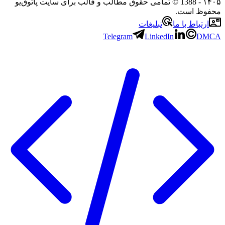
۱۴۰۵
- 1388 © تمامی حقوق مطالب و قالب برای سایت پاتوق‌یو
محفوظ است.
ارتباط با ما
تبلیغات
Telegram
LinkedIn
DMCA