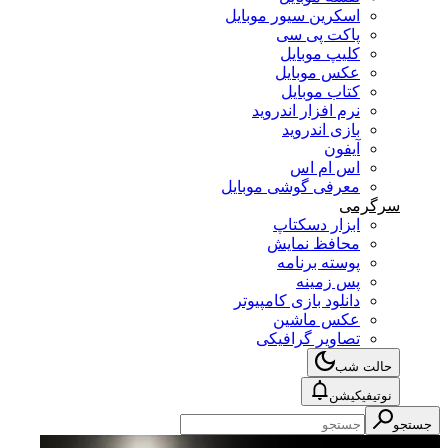
اسکرین سیور موبایل
پاکت پی سی
کلیپ موبایل
عکس موبایل
کتاب موبایل
نرم افزار اندروید
بازی اندروید
آیفون
اس ام اس
معرفی گوشی موبایل
سرگرمی
ابزار دسکتاپ
محافظ نمایش
پوسته برنامه
پس زمینه
دانلود بازی کامپیوتر
عکس ماشین
تصاویر گرافیکی
حالت شب
نوتیفیکیشن
جستجو