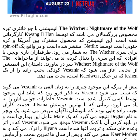
The Witcher: Nightmare of the Wolf
انیمیشنی با جو فانتزی تیره
مخصوص بزرگسالان می باشد که توسط Kwang Il Han کارگردانی
شده است. این انیمیشن که محصول مشترک بین آمریکا و کره
جنوبی است توسط Netflix
منتشر شده است و در واقع یک
spin-off
برای سری The Witcher به شمار می رود. طرفداران بازی ویچر، یا
افرادی که این سری را دنبال کرده اند می توانند از ماجراهای The
Witcher: Nightmare of the Wolf سر در بیاورند. داستان این انیمیشن
از آنجایی آغاز می شود که Vesemir کودکی نجیب زاده را از یک
leshen که در جنگل Kaedwen است، نجات می دهد.
پیش از مرگ، این موجود چیزی را به زبان الفی به Vesemir می گوید
که سبب می شود Vesemir به فکر فرو رود که شاید این موجود
توسط کسی کنترل شده است. Vesemir خاطرات جوانی اش را به
یاد می آورد، زمانی که با بهترین دوستش Illyana، خدمت کاران
نجیب زاده هایی بودند که بانویشان ناگهان مریض می شود. یک ویچر
به نام Deglan
نتیجه می گیرد که یک
Mare عامل این بیماری است و
در نابود کردن آن با کمک Vesemir موفق می شود. Vesemir که در اثر
وعده های سکه و ثروت اغوا شده است Illyana را ترک می کند و به
Kaer Morhen سفر می کند و پس از سال ها تمرین سخت و آزمایش