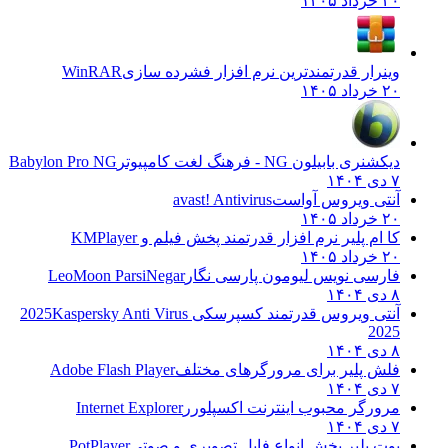
۲۰ خرداد ۱۴۰۵
وینرار قدرتمندترین نرم افزار فشرده سازی
WinRAR
۲۰ خرداد ۱۴۰۵
دیکشنری بابیلون NG - فرهنگ لغت کامپیوتر
Babylon Pro NG
۷ دی ۱۴۰۴
آنتی ویروس آواست
avast! Antivirus
۲۰ خرداد ۱۴۰۵
کا ام پلیر نرم افزار قدرتمند پخش فیلم و
KMPlayer
۲۰ خرداد ۱۴۰۵
فارسی نویس لیومون پارسی نگار
LeoMoon ParsiNegar
۸ دی ۱۴۰۴
آنتی ویروس قدرتمند کسپرسکی 2025
Kaspersky Anti Virus
2025
۸ دی ۱۴۰۴
فلش پلیر برای مرورگرهای مختلف
Adobe Flash Player
۷ دی ۱۴۰۴
مرورگر محبوب اینترنت اکسپلورر
Internet Explorer
۷ دی ۱۴۰۴
پوت پلیر پخش انواع فایل تصویری و صوتی
PotPlayer