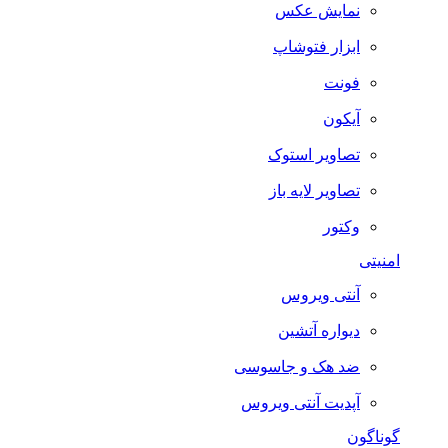
نمایش عکس
ابزار فتوشاپ
فونت
آیکون
تصاویر استوک
تصاویر لایه باز
وکتور
امنیتی
آنتی ویروس
دیواره آتشین
ضد هک و جاسوسی
آپدیت آنتی ویروس
گوناگون