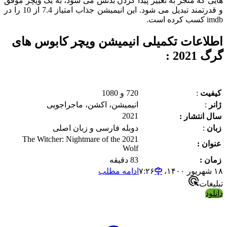
هایی که منجر به تغییر پیدا کردن بدنش می شود، به یک ویچر موفق
و قدرتمند تبدیل می شود. این انیمیشن جذاب امتیاز 7.4 از 10 را در
imdb کسب کرده است.
اطلاعات تکمیلی انیمیشن ویچر کابوس های
گرگ 2021 :
کیفیت
:
720 و 1080
ژانر
:
انیمیشن، اکشن، ماجراجویی
2021
سال انتشار :
زبان
:
دوبله فارسی و زبان اصلی
2021 The Witcher: Nightmare of the
عنوان :
Wolf
زمان :
83 دقیقه
۱۸ شهریور ۱۴۰۰،‏ ۷:۲۶
ادامه مطلب
تبلیغات
دانلود