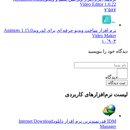
Video Editor 1.0
۷٬۵
 افزار ساخت ویدیو حرفه ای برای اندروید
1.15.0 Animoto
Video Ma
۱۰٬۹
د را بنویسید
گاه
ه
م‌افزارهای کاربردی
رم افزار دانلود
Internet Download
Manag