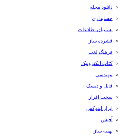
دانلود مجله
حسابداری
پشتیبان اطلاعات
فشرده ساز
فرهنگ لغت
کتاب الکترونیک
مهندسی
فایل و دیسک
سخت افزار
ابزار لینوکس
آفیس
بهینه ساز