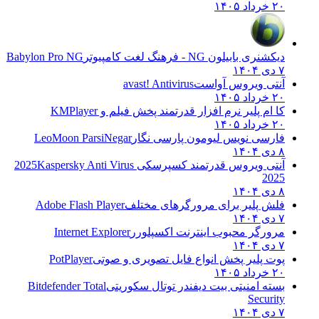
۱
ی بابیلون NG - فرهنگ لغت کامپیوتر
Babylon Pro NG
تی ویروس آواست
avast! Antivirus
۱
ام پلیر نرم افزار قدرتمند پخش فیلم و
KMPlayer
۱
سی نویس لیومون پارسی نگار
LeoMoon ParsiNegar
ی ویروس قدرتمند کسپرسکی 2025
Kaspersky Anti Virus
20
 پلیر برای مرورگرهای مختلف
Adobe Flash Player
رگر محبوب اینترنت اکسپلورر
Internet Explorer
 پلیر پخش انواع فایل تصویری و صوتی
PotPlayer
۱
ه امنیتی بیت دیفندر توتال سکوریتی
Bitdefender Total
Secur