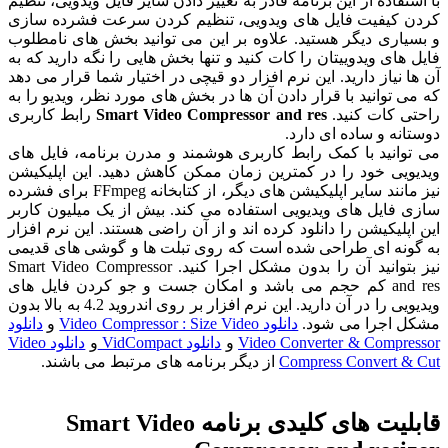
ه از این برنامه قادر به تغییر دادن سایز فایل ویدویی، تنظیم
فیت فایل های ویدویی، تنظیم کردن سرعت فشرده سازی
 دیگر هستید. علاوه بر این می توانید بخش های نامطلوب
ویدوییتان را کات کنید و تنها بخش هایی را نگه دارید که به
ز دارید. این نرم افزار دو قیچی در اختیار شما قرار می دهد
نید با قرار دادن آن ها در بخش های مورد نظر، ویدیو را به
ت کنید.
Smart Video Compressor and res
رابط کاربری
 ساده ای دارد.
د با کمک رابط کاربری هوشمند و مدرن برنامه، فایل های
خود را در کمترین زمان ممکن کاهش دهید. این اپلیکیشن
نیز مانند سایر اپلیکیشن های دیگر، از کتابخانه FFmpeg برای فشرده
ل های ویدیویی استفاده می کند. بیش از یک میلیون کاربر
یشن را دانلود کرده اند و از آن راضی هستند. این نرم افزار
ای طراحی شده است که روی تبلت ها و گوشی های قدیمی
نیز بتوانید آن را بدون مشکل اجرا کنید. Smart Video Compressor
and r کم حجم می باشد و امکان جست و جو کردن فایل های
ویدیویی را در آن دارید. این نرم افزار بر روی اندروید 4.2 به بالا بدون
را می شود.
دانلود Video Compressor : Size Video
و
دانلود
Video Converter & Co
و
دانلود VidCompact
و
دانلود Video
Compress Conve
از دیگر برنامه های مرتبط می باشند.
قابلیت های کلیدی برنامه Smart Video