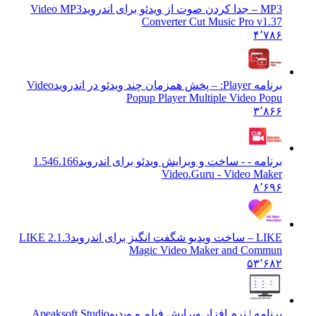
 ویدئو برای اندروید
Video MP3
Converter Cut Music Pro v1
۴٬۷
خش همزمان چند ویدئو در اندروید
Video
Popup Player Multiple Video P
۳٬۸
امه - - ساخت و ویرایش ویدئو برای اندروید
1.546.166
Video.Guru - Video Ma
۸٬۶
شگفت انگیز برای اندروید
2.1.3 LIKE
Magic Video Maker and Com
۵۳٬۶
امه | نرم افزار ویرایش فیلم و ویدیو
Apeaksoft Studio