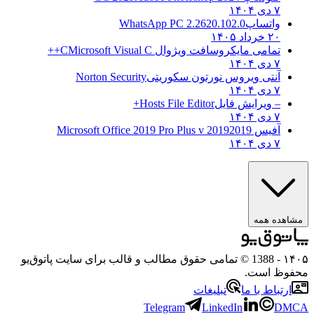
تساپ
WhatsApp PC 2.2620.102.0
۱
می مایکروسافت ویژوال C
Microsoft Visual C++
ی ویروس نورتون سکوریتی
Norton Security
یرایش فایل
Hosts File Editor+
 2019
2019 Microsoft Office 2019 Pro Plus v
همه
- 1388 © تمامی حقوق مطالب و قالب برای سایت پاتوق‌یو
ست.
 با ما
تبلیغات
Telegram
LinkedIn