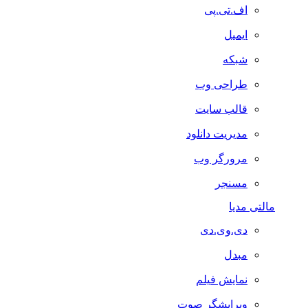
اف.تی.پی
ایمیل
شبکه
طراحی وب
قالب سایت
مدیریت دانلود
مرورگر وب
مسنجر
تی مدیا
دی.وی.دی
مبدل
نمایش فیلم
ویرایشگر صوت