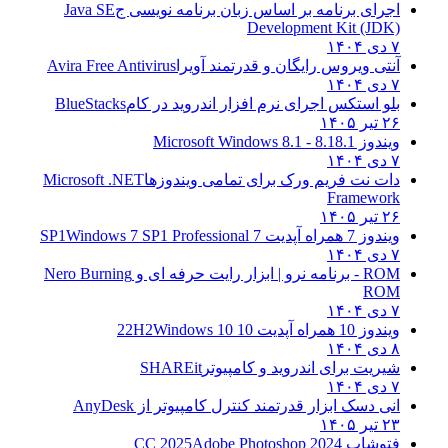
ای برنامه بر اساس زبان برنامه نویسی ج
Java SE
Development Kit (J
ی ویروس رایگان و قدرتمند آویرا
Avira Free Antivirus
 استکس اجرای نرم افزار اندروید در کام
BlueStacks
۱
وز 8.1
8.1 - Microsoft Windows 8.1
 نت فریم ورک برای تمامی ویندوزها
Microsoft .NET
Framewo
۱
مراه آپدیت 7 SP1
Windows 7 SP1 Professional
| ابزار رایت حرفه ای و
Nero Burning
R
مراه آپدیت 10 22H2
Windows 10
یت برای اندروید و کامپیوتر
SHAREit
 دسک ابزار قدرتمند کنترل کامپیوتر از
AnyDesk
۱
اپ CC 2025
Adobe Photoshop 2024