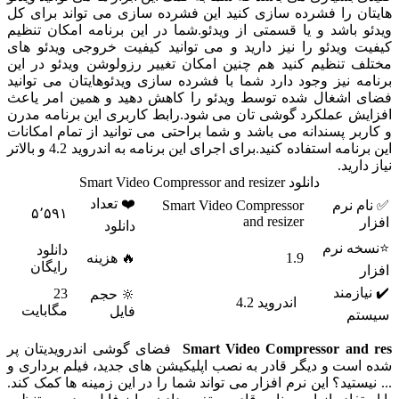
ا فشرده سازی کنید این فشرده سازی می تواند برای کل
شد و یا قسمتی از ویدئو.شما در این برنامه امکان تنظیم
دئو را نیز دارید و می توانید کیفیت خروجی ویدئو های
ظیم کنید هم چنین امکان تغییر رزولوشن ویدئو در این
یز وجود دارد شما با فشرده سازی ویدئوهایتان می توانید
غال شده توسط ویدئو را کاهش دهید و همین امر یاعث
ملکرد گوشی تان می شود.رابط کاربری این برنامه مدرن
سندانه می باشد و شما براحتی می توانید از تمام امکانات
این برنامه استفاده کنید.برای اجرای این برنامه به اندروید 4.2 و بالاتر
دانلود Smart Video Compressor and resizer
❤️ تعداد
م
Smart Video Compressor
۵٬۵۹۱
and resizer
دانلود
رم
دانلود
1.9
🔥 هزینه
رایگان
د
23
🔆 حجم
اندروید 4.2
مگابایت
فایل
Smart Video Compressor
فضای گوشی اندرویدیتان پر
و دیگر قادر به نصب اپلیکیشن های جدید، فیلم برداری و
د؟ این نرم افزار می تواند شما را در این زمینه ها کمک کند.