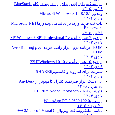
بلو استکس اجرای نرم افزار اندروید در کام
BlueStacks
۲۶ تیر ۱۴۰۵
ویندوز 8.1
8.1 - Microsoft Windows 8.1
۷ دی ۱۴۰۴
دات نت فریم ورک برای تمامی ویندوزها
Microsoft .NET
Framework
۲۶ تیر ۱۴۰۵
ویندوز 7 همراه آپدیت 7 SP1
Windows 7 SP1 Professional
۷ دی ۱۴۰۴
ROM - برنامه نرو | ابزار رایت حرفه ای و
Nero Burning
ROM
۷ دی ۱۴۰۴
ویندوز 10 همراه آپدیت 10 22H2
Windows 10
۸ دی ۱۴۰۴
شیریت برای اندروید و کامپیوتر
SHAREit
۷ دی ۱۴۰۴
انی دسک ابزار قدرتمند کنترل کامپیوتر از
AnyDesk
۱۵ مرداد ۱۴۰۵
فتوشاپ CC 2025
Adobe Photoshop 2024
۷ دی ۱۴۰۴
واتساپ
WhatsApp PC 2.2620.102.0
۲۰ خرداد ۱۴۰۵
تمامی مایکروسافت ویژوال C
Microsoft Visual C++