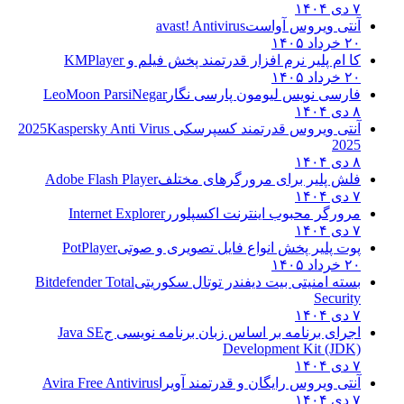
۷ دی ۱۴۰۴
آنتی ویروس آواست
avast! Antivirus
۲۰ خرداد ۱۴۰۵
کا ام پلیر نرم افزار قدرتمند پخش فیلم و
KMPlayer
۲۰ خرداد ۱۴۰۵
فارسی نویس لیومون پارسی نگار
LeoMoon ParsiNegar
۸ دی ۱۴۰۴
آنتی ویروس قدرتمند کسپرسکی 2025
Kaspersky Anti Virus
2025
۸ دی ۱۴۰۴
فلش پلیر برای مرورگرهای مختلف
Adobe Flash Player
۷ دی ۱۴۰۴
مرورگر محبوب اینترنت اکسپلورر
Internet Explorer
۷ دی ۱۴۰۴
پوت پلیر پخش انواع فایل تصویری و صوتی
PotPlayer
۲۰ خرداد ۱۴۰۵
بسته امنیتی بیت دیفندر توتال سکوریتی
Bitdefender Total
Security
۷ دی ۱۴۰۴
اجرای برنامه بر اساس زبان برنامه نویسی ج
Java SE
Development Kit (JDK)
۷ دی ۱۴۰۴
آنتی ویروس رایگان و قدرتمند آویرا
Avira Free Antivirus
۷ دی ۱۴۰۴