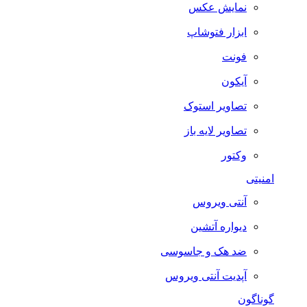
نمایش عکس
ابزار فتوشاپ
فونت
آیکون
تصاویر استوک
تصاویر لایه باز
وکتور
امنیتی
آنتی ویروس
دیواره آتشین
ضد هک و جاسوسی
آپدیت آنتی ویروس
گوناگون