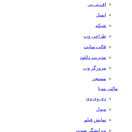
اف.تی.پی
ایمیل
شبکه
طراحی وب
قالب سایت
مدیریت دانلود
مرورگر وب
مسنجر
مالتی مدیا
دی.وی.دی
مبدل
نمایش فیلم
ویرایشگر صوت