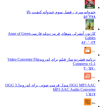
خندوانه سری ، فصل سوم خندوانه کیفیت بالا
۵۶٬۳۷۸
کارتون آنشرلی موهای قرمز دوبله فارسی
Anne of Green
Gables
۸۲۰٬۰۲۴
برنامه فشرده ساز فیلم برای اندروید
Video Converter Flip
Compress v1.1
۲۰٬۵۷۰
OGG MP3 AAC مبدل فرمت صوتی برای اندروید
3.3 OGG
MP3 AAC Audio Converter
۱٬۵۱۷