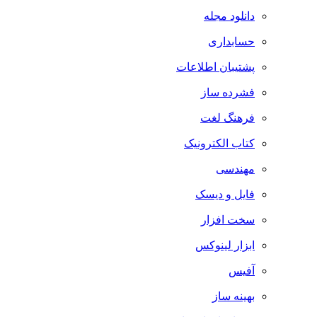
دانلود مجله
حسابداری
پشتیبان اطلاعات
فشرده ساز
فرهنگ لغت
کتاب الکترونیک
مهندسی
فایل و دیسک
سخت افزار
ابزار لینوکس
آفیس
بهینه ساز