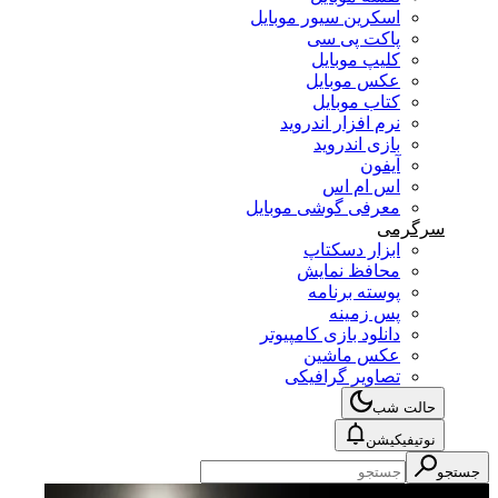
اسکرین سیور موبایل
پاکت پی سی
کلیپ موبایل
عکس موبایل
کتاب موبایل
نرم افزار اندروید
بازی اندروید
آیفون
اس ام اس
معرفی گوشی موبایل
سرگرمی
ابزار دسکتاپ
محافظ نمایش
پوسته برنامه
پس زمینه
دانلود بازی کامپیوتر
عکس ماشین
تصاویر گرافیکی
حالت شب
نوتیفیکیشن
جستجو