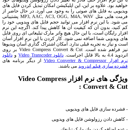
خواهید بود. علاوه بر این، این اپلیکیشن امکان تبدیل کردن فایل های
ویدیویی به فایل های صوتی را به وجود می آورد. در حال حاضر از
فرمت هایی مثل MP3, AAC, AC3, OGG, M4A, WAV پشتیبانی
می شود. با این نرم افزار می توانید حجم فایل های ویدویی خود را
کم کنید، بدون آن که کیفیت آن ها کاهش پیدا کند. اگرچه این نرم
افزار رایگان است، با این حال هیچ واتر مارک تبلیغاتی ای روی فایل
های ویدویی شما اضافه نمی شود. کار کردن با این نرم افزار آسان
است و نیاز به تجربه قبلی ندارد. امکان اشتراک گذاری آسان ویدیوها
نیز فراهم شده است. Video Compress Convert & Cut بر روی
انردوید 4.4 به بالا قابل اجراست.
دانلود Video Transcoder
و
دانلود
نرم افزار Video Converter & Compressor
از دیگر برنامه های
فشرده سازی فیلم اندروید
می باشند.
ویژگی های نرم افزار Video Compress
Convert & Cut :
- فشرده سازی فایل های ویدیویی
- کاهش دادن رزولوشن فایل های ویدویی
- عدم اضافه کردن واترمارک تبلیغاتی