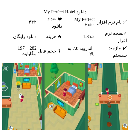
بهترین تصمیم‌ها را برای رشد و پیشرفت هتل خود بگیرید.
دانلود My Perfect Hotel
❤️ تعداد
My Perfect
✅ نام نرم افزار
۴۴۲
Hotel
دانلود
⭐نسخه نرم
1.35.2
🔥 هزینه
دانلود رایگان
افزار
✔️ نیازمند
282 + 197
اندروید 7.0 به
🔆 حجم فایل
مگابایت
بالا
سیستم