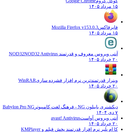
گوگل کروم
Google Chrome
۱۵ مرداد ۱۴۰۵
فایرفاکس
Mozilla Firefox v153.0.3
۱۵ مرداد ۱۴۰۵
آنتی ویروس معروف و قدرتمند NOD32
NOD32 Antivirus
۲۰ خرداد ۱۴۰۵
وینرار قدرتمندترین نرم افزار فشرده سازی
WinRAR
۲۰ خرداد ۱۴۰۵
دیکشنری بابیلون NG - فرهنگ لغت کامپیوتر
Babylon Pro NG
۷ دی ۱۴۰۴
آنتی ویروس آواست
avast! Antivirus
۲۰ خرداد ۱۴۰۵
کا ام پلیر نرم افزار قدرتمند پخش فیلم و
KMPlayer