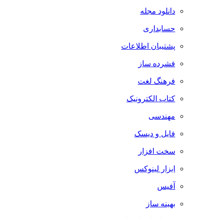
دانلود مجله
حسابداری
پشتیبان اطلاعات
فشرده ساز
فرهنگ لغت
کتاب الکترونیک
مهندسی
فایل و دیسک
سخت افزار
ابزار لینوکس
آفیس
بهینه ساز