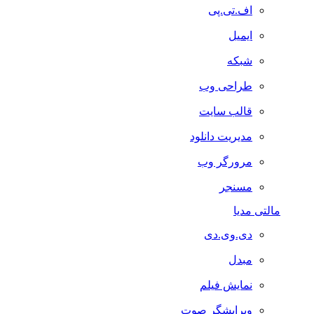
اف.تی.پی
ایمیل
شبکه
طراحی وب
قالب سایت
مدیریت دانلود
مرورگر وب
مسنجر
مالتی مدیا
دی.وی.دی
مبدل
نمایش فیلم
ویرایشگر صوت