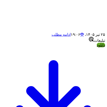
- رشد و گسترش و امکان رقابت با دیگر هتل ها
- مسئولیت‌های مختلفی از جمله جذب مهمانان، پرسنل،
موارد مالی هتل
- طراحی و ساخت هتل با کیفیت همراه امکانات برتر
۲۵ تیر ۱۴۰۵،‏ ۱۹:۰۶
ادامه مطلب
تبلیغات
دانلود