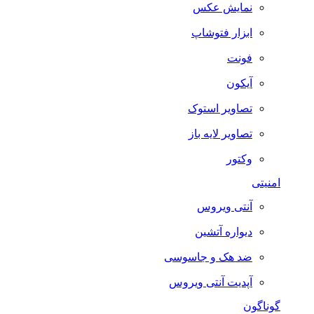
نمایش عکس
ابزار فتوشاپ
فونت
آیکون
تصاویر استوک
تصاویر لایه باز
وکتور
امنیتی
آنتی ویروس
دیواره آتشین
ضد هک و جاسوسی
آپدیت آنتی ویروس
گوناگون