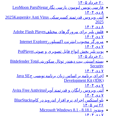
۲۰ خرداد ۱۴۰۵
فارسی نویس لیومون پارسی نگار
LeoMoon ParsiNegar
۸ دی ۱۴۰۴
آنتی ویروس قدرتمند کسپرسکی 2025
Kaspersky Anti Virus
2025
۸ دی ۱۴۰۴
فلش پلیر برای مرورگرهای مختلف
Adobe Flash Player
۷ دی ۱۴۰۴
مرورگر محبوب اینترنت اکسپلورر
Internet Explorer
۷ دی ۱۴۰۴
پوت پلیر پخش انواع فایل تصویری و صوتی
PotPlayer
۲۰ خرداد ۱۴۰۵
بسته امنیتی بیت دیفندر توتال سکوریتی
Bitdefender Total
Security
۷ دی ۱۴۰۴
اجرای برنامه بر اساس زبان برنامه نویسی ج
Java SE
Development Kit (JDK)
۷ دی ۱۴۰۴
آنتی ویروس رایگان و قدرتمند آویرا
Avira Free Antivirus
۷ دی ۱۴۰۴
بلو استکس اجرای نرم افزار اندروید در کام
BlueStacks
۲۶ تیر ۱۴۰۵
ویندوز 8.1
8.1 - Microsoft Windows 8.1
۷ دی ۱۴۰۴