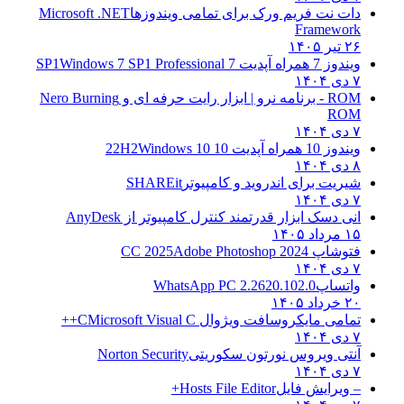
دات نت فریم ورک برای تمامی ویندوزها
Microsoft .NET
Framework
۲۶ تیر ۱۴۰۵
ویندوز 7 همراه آپدیت 7 SP1
Windows 7 SP1 Professional
۷ دی ۱۴۰۴
ROM - برنامه نرو | ابزار رایت حرفه ای و
Nero Burning
ROM
۷ دی ۱۴۰۴
ویندوز 10 همراه آپدیت 10 22H2
Windows 10
۸ دی ۱۴۰۴
شیریت برای اندروید و کامپیوتر
SHAREit
۷ دی ۱۴۰۴
انی دسک ابزار قدرتمند کنترل کامپیوتر از
AnyDesk
۱۵ مرداد ۱۴۰۵
فتوشاپ CC 2025
Adobe Photoshop 2024
۷ دی ۱۴۰۴
واتساپ
WhatsApp PC 2.2620.102.0
۲۰ خرداد ۱۴۰۵
تمامی مایکروسافت ویژوال C
Microsoft Visual C++
۷ دی ۱۴۰۴
آنتی ویروس نورتون سکوریتی
Norton Security
۷ دی ۱۴۰۴
– ویرایش فایل
Hosts File Editor+