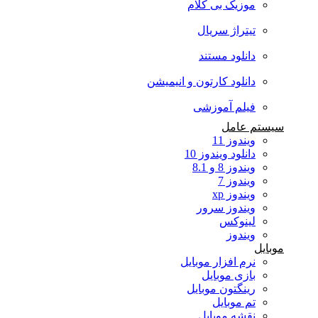
موزیک بی کلام
تیتراژ سریال
دانلود مستند
دانلود کارتون و انیمیشن
فیلم آموزشی
سیستم عامل
ویندوز 11
دانلود ویندوز 10
ویندوز 8 و 8.1
ویندوز 7
ویندوز xp
ویندوز سرور
لینوکس
ویندوز
موبایل
نرم افزار موبایل
بازی موبایل
رینگتون موبایل
تم موبایل
نقشه موبایل