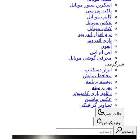
اسکرین سیور موبایل
پاکت پی سی
کلیپ موبایل
عکس موبایل
کتاب موبایل
نرم افزار اندروید
بازی اندروید
آیفون
اس ام اس
معرفی گوشی موبایل
سرگرمی
ابزار دسکتاپ
محافظ نمایش
پوسته برنامه
پس زمینه
دانلود بازی کامپیوتر
عکس ماشین
تصاویر گرافیکی
حالت شب
نوتیفیکیشن
جستجو