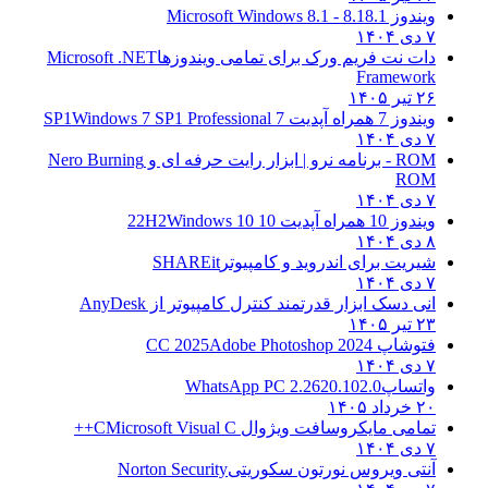
ویندوز 8.1
8.1 - Microsoft Windows 8.1
۷ دی ۱۴۰۴
دات نت فریم ورک برای تمامی ویندوزها
Microsoft .NET
Framework
۲۶ تیر ۱۴۰۵
ویندوز 7 همراه آپدیت 7 SP1
Windows 7 SP1 Professional
۷ دی ۱۴۰۴
ROM - برنامه نرو | ابزار رایت حرفه ای و
Nero Burning
ROM
۷ دی ۱۴۰۴
ویندوز 10 همراه آپدیت 10 22H2
Windows 10
۸ دی ۱۴۰۴
شیریت برای اندروید و کامپیوتر
SHAREit
۷ دی ۱۴۰۴
انی دسک ابزار قدرتمند کنترل کامپیوتر از
AnyDesk
۲۳ تیر ۱۴۰۵
فتوشاپ CC 2025
Adobe Photoshop 2024
۷ دی ۱۴۰۴
واتساپ
WhatsApp PC 2.2620.102.0
۲۰ خرداد ۱۴۰۵
تمامی مایکروسافت ویژوال C
Microsoft Visual C++
۷ دی ۱۴۰۴
آنتی ویروس نورتون سکوریتی
Norton Security