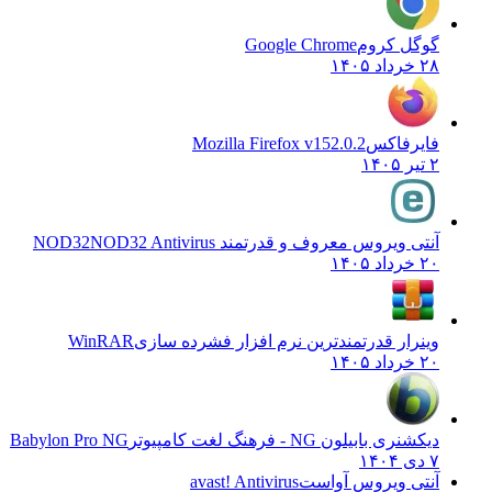
گوگل کروم
Google Chrome
۲۸ خرداد ۱۴۰۵
فایرفاکس
Mozilla Firefox v152.0.2
۲ تیر ۱۴۰۵
آنتی ویروس معروف و قدرتمند NOD32
NOD32 Antivirus
۲۰ خرداد ۱۴۰۵
وینرار قدرتمندترین نرم افزار فشرده سازی
WinRAR
۲۰ خرداد ۱۴۰۵
دیکشنری بابیلون NG - فرهنگ لغت کامپیوتر
Babylon Pro NG
۷ دی ۱۴۰۴
آنتی ویروس آواست
avast! Antivirus