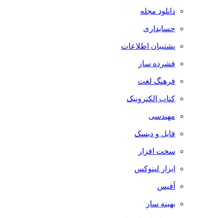
دانلود مجله
حسابداری
پشتیبان اطلاعات
فشرده ساز
فرهنگ لغت
کتاب الکترونیک
مهندسی
فایل و دیسک
سخت افزار
ابزار لینوکس
آفیس
بهینه ساز