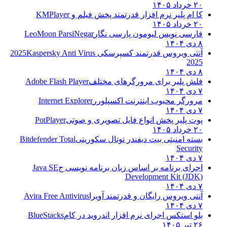
۲۰ خرداد ۱۴۰۵
کا ام پلیر نرم افزار قدرتمند پخش فیلم و
KMPlayer
۲۰ خرداد ۱۴۰۵
فارسی نویس لیومون پارسی نگار
LeoMoon ParsiNegar
۸ دی ۱۴۰۴
آنتی ویروس قدرتمند کسپرسکی 2025
Kaspersky Anti Virus
2025
۸ دی ۱۴۰۴
فلش پلیر برای مرورگرهای مختلف
Adobe Flash Player
۷ دی ۱۴۰۴
مرورگر محبوب اینترنت اکسپلورر
Internet Explorer
۷ دی ۱۴۰۴
پوت پلیر پخش انواع فایل تصویری و صوتی
PotPlayer
۲۰ خرداد ۱۴۰۵
بسته امنیتی بیت دیفندر توتال سکوریتی
Bitdefender Total
Security
۷ دی ۱۴۰۴
اجرای برنامه بر اساس زبان برنامه نویسی ج
Java SE
Development Kit (JDK)
۷ دی ۱۴۰۴
آنتی ویروس رایگان و قدرتمند آویرا
Avira Free Antivirus
۷ دی ۱۴۰۴
بلو استکس اجرای نرم افزار اندروید در کام
BlueStacks
۲۶ تیر ۱۴۰۵