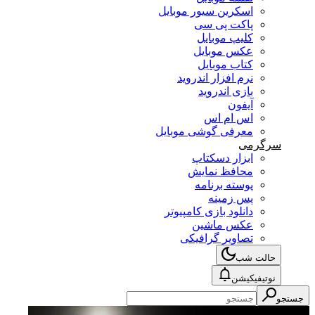
اسکرین سیور موبایل
پاکت پی سی
کلیپ موبایل
عکس موبایل
کتاب موبایل
نرم افزار اندروید
بازی اندروید
آیفون
اس ام اس
معرفی گوشی موبایل
سرگرمی
ابزار دسکتاپ
محافظ نمایش
پوسته برنامه
پس زمینه
دانلود بازی کامپیوتر
عکس ماشین
تصاویر گرافیکی
حالت شب
نوتیفیکیشن
جستجو