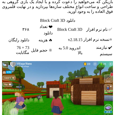
بازیکن که می‌خواهید را دعوت کرده و با ایجاد یک بازی گروهی به
طراحی و ساخت انواع مختلف سازه‌ها بپردازید و در نهایت قلمروی
فوق العاده را به وجود آورید.
دانلود Block Craft 3D
❤️ تعداد
✅ نام نرم افزار
Block Craft 3D
۳۶۸
دانلود
⭐نسخه نرم افزار
v2.18.15
🔥 هزینه
دانلود رایگان
✔️ نیازمند
73 + 76
اندروید 5.0 به
🔆 حجم فایل
مگابایت
بالا
سیستم