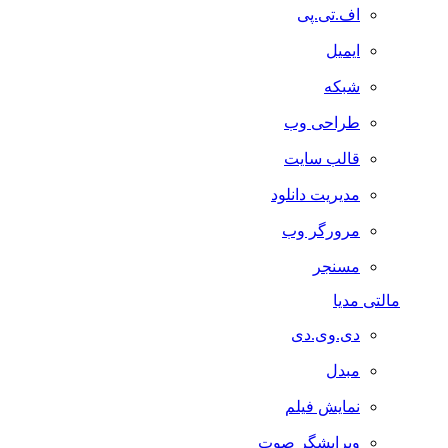
اف.تی.پی
ایمیل
شبکه
طراحی وب
قالب سایت
مدیریت دانلود
مرورگر وب
مسنجر
مالتی مدیا
دی.وی.دی
مبدل
نمایش فیلم
ویرایشگر صوت