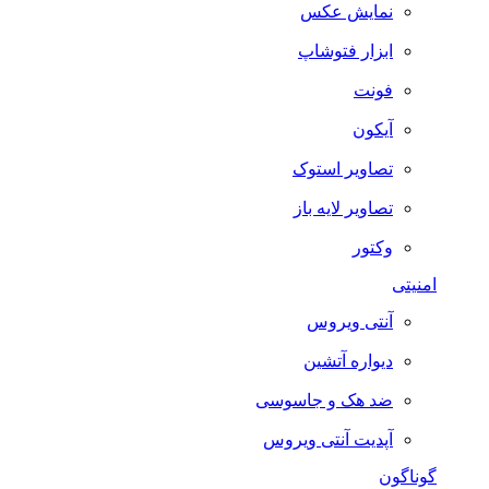
نمایش عکس
ابزار فتوشاپ
فونت
آیکون
تصاویر استوک
تصاویر لایه باز
وکتور
امنیتی
آنتی ویروس
دیواره آتشین
ضد هک و جاسوسی
آپدیت آنتی ویروس
گوناگون