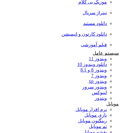
موزیک بی کلام
تیتراژ سریال
دانلود مستند
دانلود کارتون و انیمیشن
فیلم آموزشی
سیستم عامل
ویندوز 11
دانلود ویندوز 10
ویندوز 8 و 8.1
ویندوز 7
ویندوز xp
ویندوز سرور
لینوکس
ویندوز
موبایل
نرم افزار موبایل
بازی موبایل
رینگتون موبایل
تم موبایل
نقشه موبایل