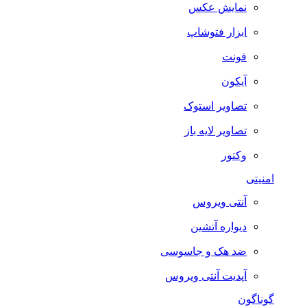
نمایش عکس
ابزار فتوشاپ
فونت
آیکون
تصاویر استوک
تصاویر لایه باز
وکتور
امنیتی
آنتی ویروس
دیواره آتشین
ضد هک و جاسوسی
آپدیت آنتی ویروس
گوناگون