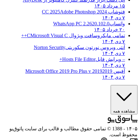
۱۵ مرداد ۱۴۰۵
فتوشاپ CC 2025
Adobe Photoshop 2024
۷ دی ۱۴۰۴
واتساپ
WhatsApp PC 2.2620.102.0
۲۰ خرداد ۱۴۰۵
تمامی مایکروسافت ویژوال C
Microsoft Visual C++
۷ دی ۱۴۰۴
آنتی ویروس نورتون سکوریتی
Norton Security
۷ دی ۱۴۰۴
– ویرایش فایل
Hosts File Editor+
۷ دی ۱۴۰۴
آفیس 2019
2019 Microsoft Office 2019 Pro Plus v
۷ دی ۱۴۰۴
ه همه
- 1388 © تمامی حقوق مطالب و قالب برای سایت پاتوق‌یو
 است.