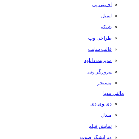
اف.تی.پی
ایمیل
شبکه
طراحی وب
قالب سایت
مدیریت دانلود
مرورگر وب
مسنجر
مالتی مدیا
دی.وی.دی
مبدل
نمایش فیلم
ویرایشگر صوت