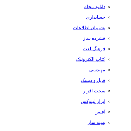
دانلود مجله
حسابداری
پشتیبان اطلاعات
فشرده ساز
فرهنگ لغت
کتاب الکترونیک
مهندسی
فایل و دیسک
سخت افزار
ابزار لینوکس
آفیس
بهینه ساز