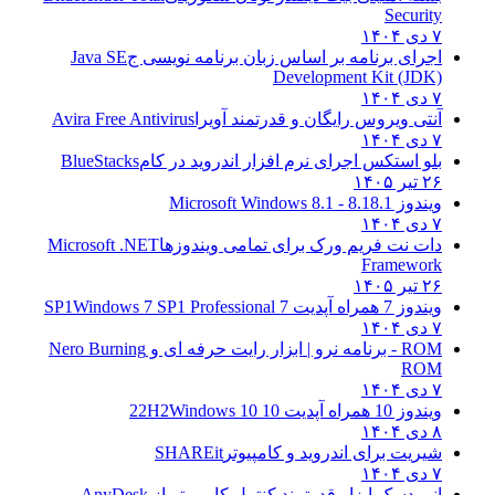
Security
۷ دی ۱۴۰۴
اجرای برنامه بر اساس زبان برنامه نویسی ج
Java SE
Development Kit (JDK)
۷ دی ۱۴۰۴
آنتی ویروس رایگان و قدرتمند آویرا
Avira Free Antivirus
۷ دی ۱۴۰۴
بلو استکس اجرای نرم افزار اندروید در کام
BlueStacks
۲۶ تیر ۱۴۰۵
ویندوز 8.1
8.1 - Microsoft Windows 8.1
۷ دی ۱۴۰۴
دات نت فریم ورک برای تمامی ویندوزها
Microsoft .NET
Framework
۲۶ تیر ۱۴۰۵
ویندوز 7 همراه آپدیت 7 SP1
Windows 7 SP1 Professional
۷ دی ۱۴۰۴
ROM - برنامه نرو | ابزار رایت حرفه ای و
Nero Burning
ROM
۷ دی ۱۴۰۴
ویندوز 10 همراه آپدیت 10 22H2
Windows 10
۸ دی ۱۴۰۴
شیریت برای اندروید و کامپیوتر
SHAREit
۷ دی ۱۴۰۴
انی دسک ابزار قدرتمند کنترل کامپیوتر از
AnyDesk