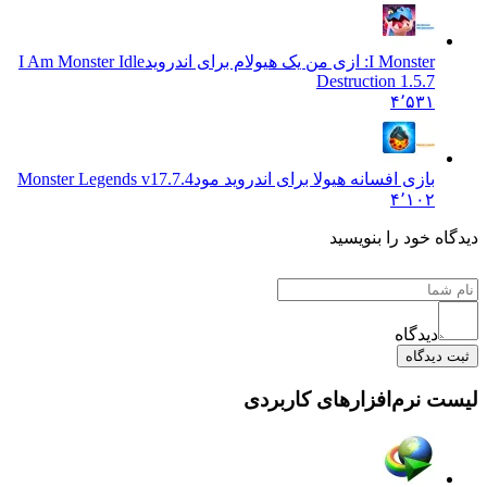
I Monster: ازی من یک هیولام برای اندروید
I Am Monster Idle
Destruction 1.5.7
۴٬۵۳۱
بازی افسانه هیولا برای اندروید مود
Monster Legends v17.7.4
۴٬۱۰۲
 خود را بنویسید
دیدگاه
یدگاه
نرم‌افزارهای کاربردی