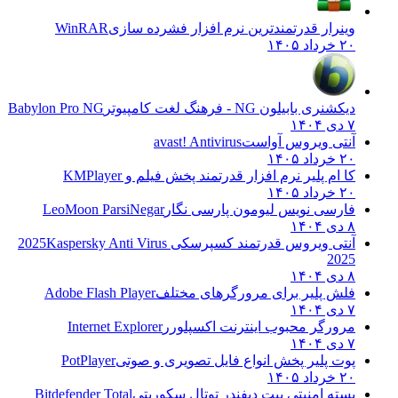
وینرار قدرتمندترین نرم افزار فشرده سازی
WinRAR
۲۰ خرداد ۱۴۰۵
دیکشنری بابیلون NG - فرهنگ لغت کامپیوتر
Babylon Pro NG
۷ دی ۱۴۰۴
آنتی ویروس آواست
avast! Antivirus
۲۰ خرداد ۱۴۰۵
کا ام پلیر نرم افزار قدرتمند پخش فیلم و
KMPlayer
۲۰ خرداد ۱۴۰۵
فارسی نویس لیومون پارسی نگار
LeoMoon ParsiNegar
۸ دی ۱۴۰۴
آنتی ویروس قدرتمند کسپرسکی 2025
Kaspersky Anti Virus
2025
۸ دی ۱۴۰۴
فلش پلیر برای مرورگرهای مختلف
Adobe Flash Player
۷ دی ۱۴۰۴
مرورگر محبوب اینترنت اکسپلورر
Internet Explorer
۷ دی ۱۴۰۴
پوت پلیر پخش انواع فایل تصویری و صوتی
PotPlayer
۲۰ خرداد ۱۴۰۵
بسته امنیتی بیت دیفندر توتال سکوریتی
Bitdefender Total